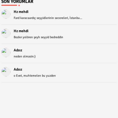
SON YORUMLAR
Hz mehdi
Fard karacaardıç seyyidlerinin secereleri, İstanbu...
Hz mehdi
Bozkır yolören şeyh seyyid bedreddin
Adsız
neden olmasin:)
Adsız
o Evet, muhtemelen bu yuzden