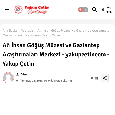
Aug
6
2026
Ana Sayfa
Youtube
Ali İhsan Göğüş Müzesi ve Gaziantep Araştırmaları
Merkezi - yakupcetincom - Yakup Çetin
Ali İhsan Göğüş Müzesi ve Gaziantep
Araştırmaları Merkezi - yakupcetincom -
Yakup Çetin
person
Adsız
share
0
Temmuz 02, 2018
0 dakikada okunur