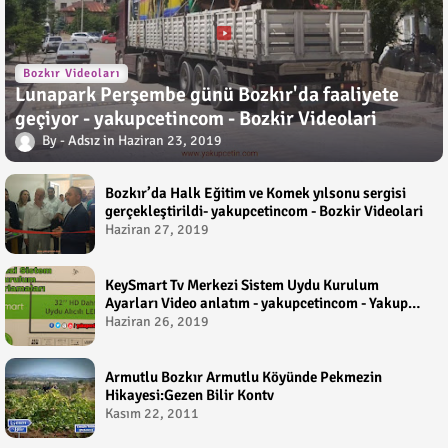
Bozkır Videoları
Lunapark Perşembe günü Bozkır'da faaliyete
geçiyor - yakupcetincom - Bozkir Videolari
Adsız
Haziran 23, 2019
Bozkır’da Halk Eğitim ve Komek yılsonu sergisi
gerçekleştirildi- yakupcetincom - Bozkir Videolari
Haziran 27, 2019
KeySmart Tv Merkezi Sistem Uydu Kurulum
Ayarları Video anlatım - yakupcetincom - Yakup
Çetin
Haziran 26, 2019
Armutlu Bozkır Armutlu Köyünde Pekmezin
Hikayesi:Gezen Bilir Kontv
Kasım 22, 2011