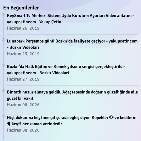
En Beğenilenler
KeySmart Tv Merkezi Sistem Uydu Kurulum Ayarları Video anlatım -
yakupcetincom - Yakup Çetin
Haziran 26, 2019
Lunapark Perşembe günü Bozkır'da faaliyete geçiyor - yakupcetincom
- Bozkir Videolari
Haziran 23, 2019
Bozkır’da Halk Eğitim ve Komek yılsonu sergisi gerçekleştirildi-
yakupcetincom - Bozkir Videolari
Haziran 27, 2019
Bir tatlı huzur almaya geldik. Ağaçtepesinde doğanın güzelliğinde aile
güzel bir vakit.
Haziran 08, 2026
Hişt dokunma keyfime git şorada eğleş diyor. Köpekler 🐶 ve kedilerin
🐈 keyfi her zaman yerindedir.
Haziran 08, 2026