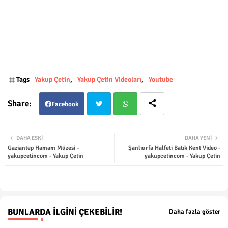
Tags
Yakup Çetin
Yakup Çetin Videoları
Youtube
Facebook
Twit
Wha
DAHA ESKI
DAHA YENI
Gaziantep Hamam Müzesi -
Şanlıurfa Halfeti Batık Kent Video -
ter
tsap
yakupcetincom - Yakup Çetin
yakupcetincom - Yakup Çetin
p
BUNLARDA İLGINI ÇEKEBILIR!
Daha fazla göster