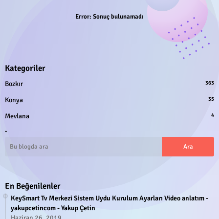
Error:
Sonuç bulunamadı
Kategoriler
Bozkır
363
Konya
35
Mevlana
4
.
En Beğenilenler
KeySmart Tv Merkezi Sistem Uydu Kurulum Ayarları Video anlatım -
yakupcetincom - Yakup Çetin
Haziran 26, 2019