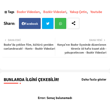
Tags
Bozkır Videoları
Bozkir Videolari
Yakup Çetin
Youtube
Facebook
Twit
Wha
DAHA ESKI
DAHA YENI
Bozkır’da çekilen film, kültürü yeniden
Konya’nın Bozkır ilçesinde düzenlenen
ter
tsap
canlandıracak! - Kontv - Bozkir Videolari
törenle 10 hafız icazet aldı -
yakupcetincom - Bozkir Videolari
p
BUNLARDA İLGINI ÇEKEBILIR!
Daha fazla göster
Error:
Sonuç bulunamadı