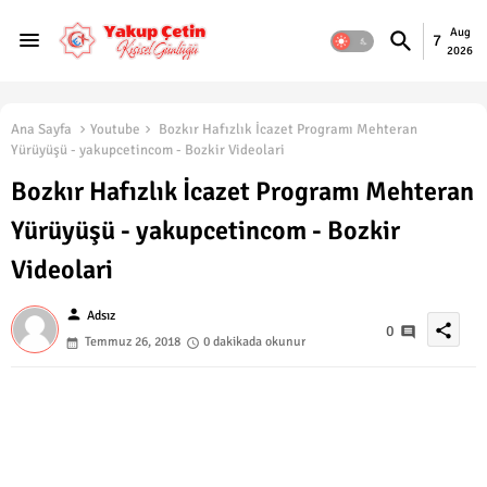
Aug
7
2026
Ana Sayfa
Youtube
Bozkır Hafızlık İcazet Programı Mehteran
Yürüyüşü - yakupcetincom - Bozkir Videolari
Bozkır Hafızlık İcazet Programı Mehteran
Yürüyüşü - yakupcetincom - Bozkir
Videolari
person
Adsız
share
0
Temmuz 26, 2018
0 dakikada okunur