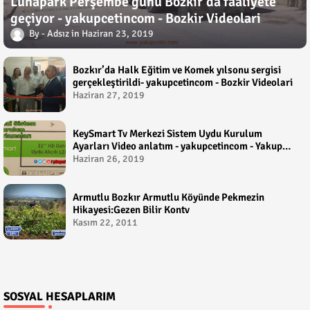
Lunapark Perşembe günü Bozkır'da faaliyete
geçiyor - yakupcetincom - Bozkir Videolari
Adsız
Haziran 23, 2019
Bozkır’da Halk Eğitim ve Komek yılsonu sergisi
gerçekleştirildi- yakupcetincom - Bozkir Videolari
Haziran 27, 2019
KeySmart Tv Merkezi Sistem Uydu Kurulum
Ayarları Video anlatım - yakupcetincom - Yakup
Çetin
Haziran 26, 2019
Armutlu Bozkır Armutlu Köyünde Pekmezin
Hikayesi:Gezen Bilir Kontv
Kasım 22, 2011
SOSYAL HESAPLARIM