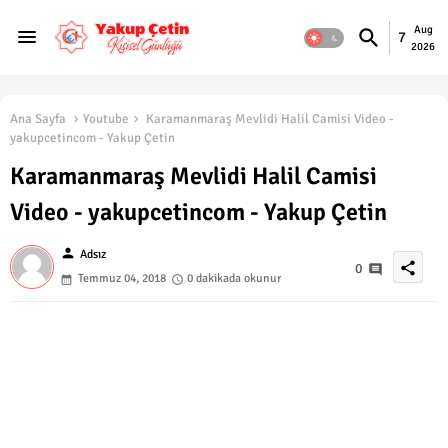
Aug
7
2026
Ana Sayfa
Youtube
Karamanmaraş Mevlidi Halil Camisi Video -
yakupcetincom - Yakup Çetin
Karamanmaraş Mevlidi Halil Camisi
Video - yakupcetincom - Yakup Çetin
person
Adsız
share
0
Temmuz 04, 2018
0 dakikada okunur