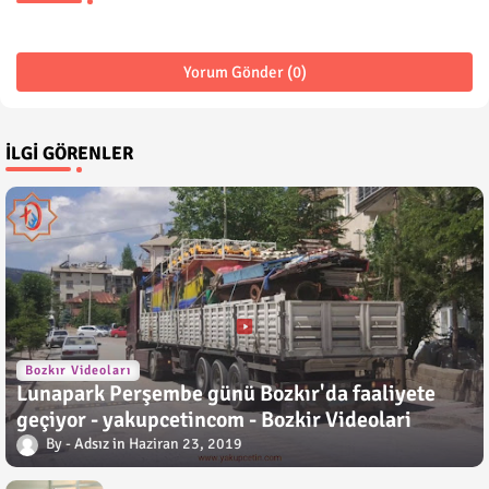
Yorum Gönder (0)
İLGI GÖRENLER
Bozkır Videoları
Lunapark Perşembe günü Bozkır'da faaliyete
geçiyor - yakupcetincom - Bozkir Videolari
Adsız
Haziran 23, 2019