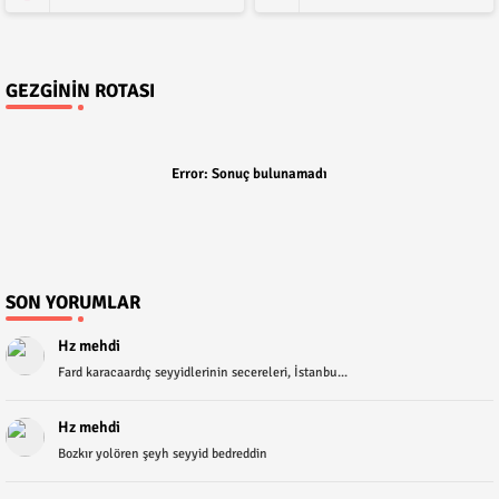
GEZGININ ROTASI
Error:
Sonuç bulunamadı
SON YORUMLAR
Hz mehdi
Fard karacaardıç seyyidlerinin secereleri, İstanbu...
Hz mehdi
Bozkır yolören şeyh seyyid bedreddin