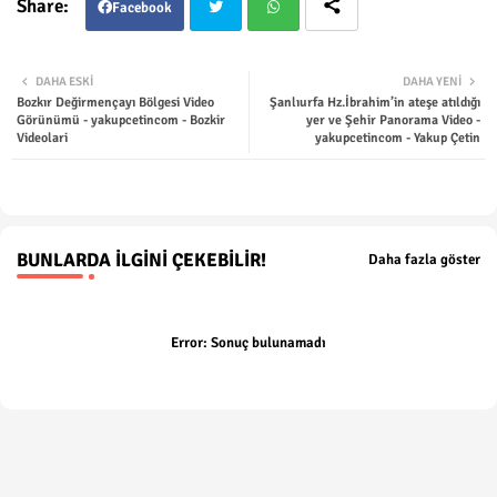
Facebook
Twit
Wha
DAHA ESKI
DAHA YENI
Bozkır Değirmençayı Bölgesi Video
Şanlıurfa Hz.İbrahim’in ateşe atıldığı
ter
tsap
Görünümü - yakupcetincom - Bozkir
yer ve Şehir Panorama Video -
Videolari
yakupcetincom - Yakup Çetin
p
BUNLARDA İLGINI ÇEKEBILIR!
Daha fazla göster
Error:
Sonuç bulunamadı