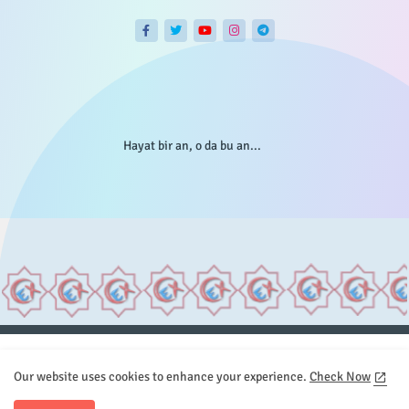
Hayat bir an, o da bu an...
Anasayfa
Hakkımızda
Gizlilik Telif
İstatistikler
Our website uses cookies to enhance your experience.
Check Now
Sitemap
İletişim