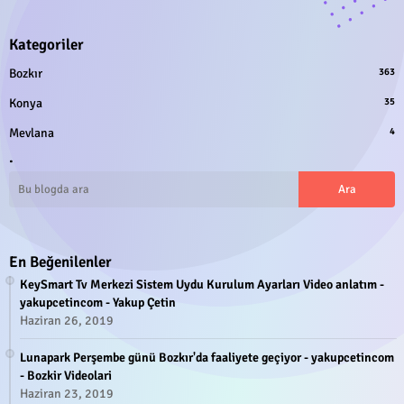
Kategoriler
Bozkır
363
Konya
35
Mevlana
4
.
En Beğenilenler
KeySmart Tv Merkezi Sistem Uydu Kurulum Ayarları Video anlatım -
yakupcetincom - Yakup Çetin
Haziran 26, 2019
Lunapark Perşembe günü Bozkır'da faaliyete geçiyor - yakupcetincom
- Bozkir Videolari
Haziran 23, 2019