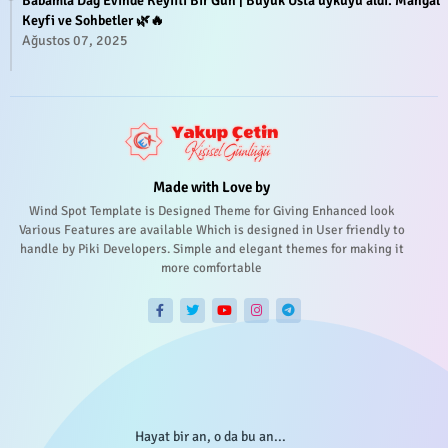
Babamla Dağ Evinde Keyifli Bir Gün | Büyük Usta uykuyu aldı. Mangal
Keyfi ve Sohbetler 🌿🔥
Ağustos 07, 2025
Made with Love by
Wind Spot Template is Designed Theme for Giving Enhanced look
Various Features are available Which is designed in User friendly to
handle by Piki Developers. Simple and elegant themes for making it
more comfortable
Hayat bir an, o da bu an...