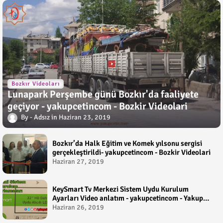
Bozkır Videoları
Lunapark Perşembe günü Bozkır'da faaliyete
geçiyor - yakupcetincom - Bozkir Videolari
Adsız
Haziran 23, 2019
Bozkır’da Halk Eğitim ve Komek yılsonu sergisi
gerçekleştirildi- yakupcetincom - Bozkir Videolari
Haziran 27, 2019
KeySmart Tv Merkezi Sistem Uydu Kurulum
Ayarları Video anlatım - yakupcetincom - Yakup
Çetin
Haziran 26, 2019