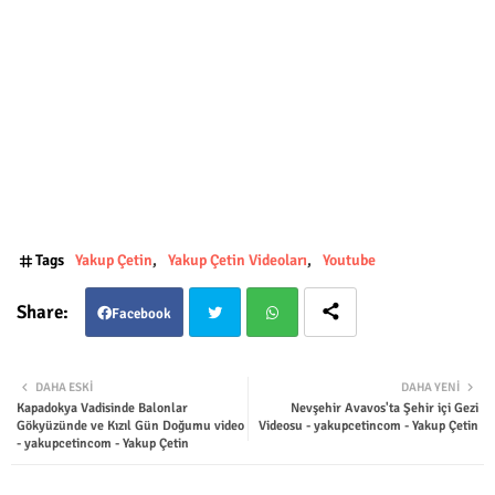
Tags
Yakup Çetin
Yakup Çetin Videoları
Youtube
Facebook
Twit
Wha
DAHA ESKI
DAHA YENI
Kapadokya Vadisinde Balonlar
Nevşehir Avavos'ta Şehir içi Gezi
ter
tsap
Gökyüzünde ve Kızıl Gün Doğumu video
Videosu - yakupcetincom - Yakup Çetin
- yakupcetincom - Yakup Çetin
p