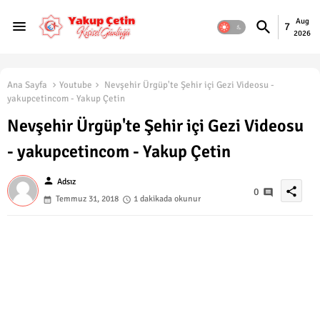
Aug
7
2026
Ana Sayfa
Youtube
Nevşehir Ürgüp'te Şehir içi Gezi Videosu -
yakupcetincom - Yakup Çetin
Nevşehir Ürgüp'te Şehir içi Gezi Videosu
- yakupcetincom - Yakup Çetin
person
Adsız
share
0
Temmuz 31, 2018
1 dakikada okunur