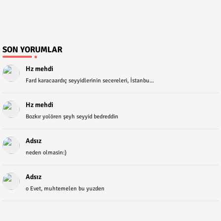
SON YORUMLAR
Hz mehdi
Fard karacaardıç seyyidlerinin secereleri, İstanbu...
Hz mehdi
Bozkır yolören şeyh seyyid bedreddin
Adsız
neden olmasin:)
Adsız
o Evet, muhtemelen bu yuzden