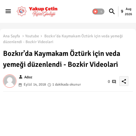
Aug
9
2026
Ana Sayfa
Youtube
Bozkır'da Kaymakam Öztürk için veda yemeği
düzenlendi - Bozkir Videolari
Bozkır'da Kaymakam Öztürk için veda
yemeği düzenlendi - Bozkir Videolari
person
Adsız
share
0
Eylül 14, 2018
1 dakikada okunur