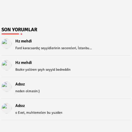
SON YORUMLAR
Hz mehdi
Fard karacaardıç seyyidlerinin secereleri, İstanbu...
Hz mehdi
Bozkır yolören şeyh seyyid bedreddin
Adsız
neden olmasin:)
Adsız
o Evet, muhtemelen bu yuzden