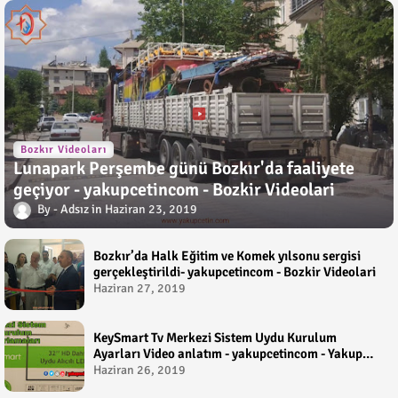
Bozkır Videoları
Lunapark Perşembe günü Bozkır'da faaliyete
geçiyor - yakupcetincom - Bozkir Videolari
Adsız
Haziran 23, 2019
Bozkır’da Halk Eğitim ve Komek yılsonu sergisi
gerçekleştirildi- yakupcetincom - Bozkir Videolari
Haziran 27, 2019
KeySmart Tv Merkezi Sistem Uydu Kurulum
Ayarları Video anlatım - yakupcetincom - Yakup
Çetin
Haziran 26, 2019