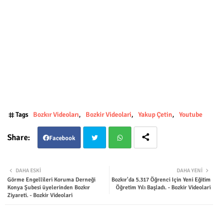
Tags
Bozkır Videoları
Bozkir Videolari
Yakup Çetin
Youtube
Facebook
Twit
Wha
DAHA ESKI
DAHA YENI
Görme Engellileri Koruma Derneği
Bozkır'da 5.317 Öğrenci Için Yeni Eğitim
ter
tsap
Konya Şubesi üyelerinden Bozkır
Öğretim Yılı Başladı. - Bozkir Videolari
Ziyareti. - Bozkir Videolari
p