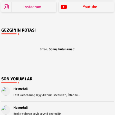
Instagram
Youtube
GEZGININ ROTASI
Error:
Sonuç bulunamadı
SON YORUMLAR
Hz mehdi
Fard karacaardıç seyyidlerinin secereleri, İstanbu...
Hz mehdi
Bozkır yolören şeyh seyyid bedreddin