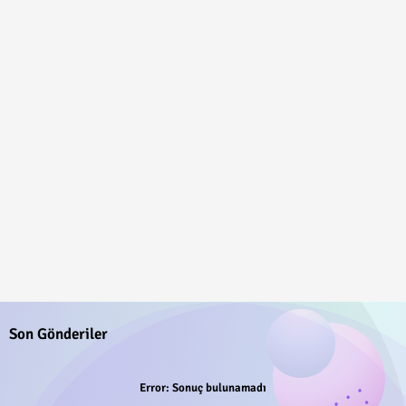
Son Gönderiler
Error:
Sonuç bulunamadı