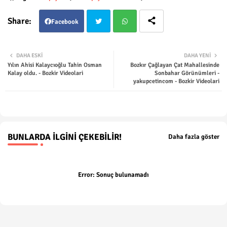
Facebook
Twit
Wha
DAHA ESKI
DAHA YENI
Yılın Ahisi Kalaycıoğlu Tahin Osman
Bozkır Çağlayan Çat Mahallesinde
ter
tsap
Kalay oldu. - Bozkir Videolari
Sonbahar Görünümleri -
yakupcetincom - Bozkir Videolari
p
BUNLARDA İLGINI ÇEKEBILIR!
Daha fazla göster
Error:
Sonuç bulunamadı