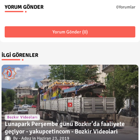
YORUM GÖNDER
0Yorumlar
Yorum Gönder (0)
İLGI GÖRENLER
Bozkır Videoları
Lunapark Perşembe günü Bozkır'da faaliyete
geçiyor - yakupcetincom - Bozkir Videolari
Adsız
Haziran 23, 2019