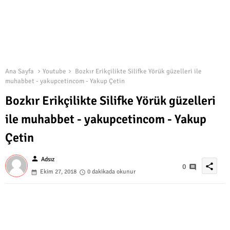
Ana Sayfa
Youtube
Bozkır Erikçilikte Silifke Yörük güzelleri ile
muhabbet - yakupcetincom - Yakup Çetin
Bozkır Erikçilikte Silifke Yörük güzelleri
ile muhabbet - yakupcetincom - Yakup
Çetin
person
Adsız
share
0
Ekim 27, 2018
0 dakikada okunur