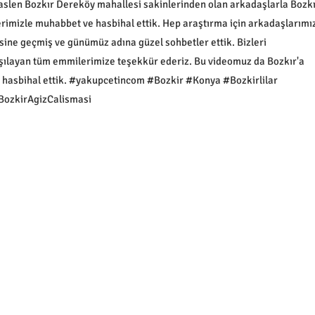
slen Bozkır Dereköy mahallesi sakinlerinden olan arkadaşlarla Bozkı
erimizle muhabbet ve hasbihal ettik. Hep araştırma için arkadaşlarımı
esine geçmiş ve günümüz adına güzel sohbetler ettik. Bizleri
arşılayan tüm emmilerimize teşekkür ederiz. Bu videomuz da Bozkır'a
 hasbihal ettik. #yakupcetincom #Bozkir #Konya #Bozkirlilar
BozkirAgizCalismasi