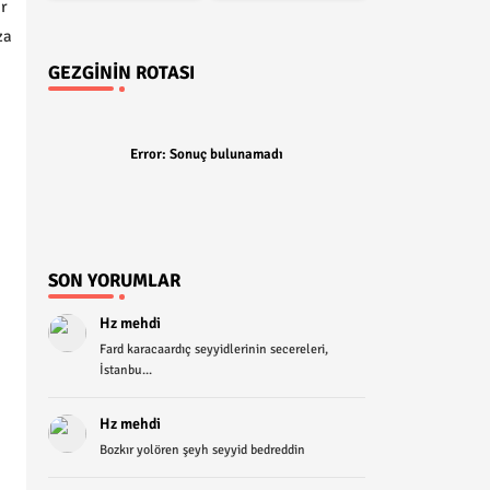
r
za
GEZGININ ROTASI
Error:
Sonuç bulunamadı
SON YORUMLAR
Hz mehdi
Fard karacaardıç seyyidlerinin secereleri,
İstanbu...
Hz mehdi
Bozkır yolören şeyh seyyid bedreddin