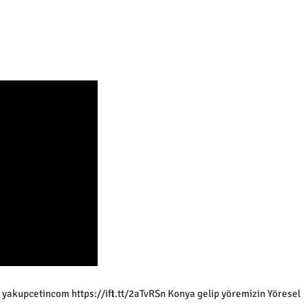
 yakupcetincom https://ift.tt/2aTvRSn Konya gelip yöremizin Yöresel