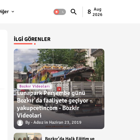
Aug
8
iğer
2026
İLGI GÖRENLER
Bozkır Videoları
Lunapark Perşembe günü
Bozkır'da faaliyete geçiyor -
yakupcetincom - Bozkir
Videolari
Adsız
Haziran 23, 2019
Bozkır’da Halk Eğitim ve