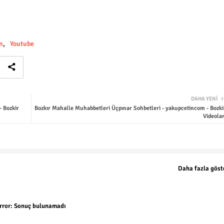
n
Youtube
DAHA YENI
- Bozkir
Bozkır Mahalle Muhabbetleri Üçpınar Sohbetleri - yakupcetincom - Bozki
Videolar
Daha fazla göst
rror:
Sonuç bulunamadı