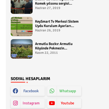
Komek yılsonu sergisi
gerçekleştirildi-
Haziran 27, 2019
yakupcetincom - Bozkir
Videolari
KeySmart Tv Merkezi Sistem
Uydu Kurulum Ayarları
Video anlatım -
Haziran 26, 2019
yakupcetincom - Yakup
Çetin
Armutlu Bozkır Armutlu
Köyünde Pekmezin
Hikayesi:Gezen Bilir Kontv
Kasım 22, 2011
SOSYAL HESAPLARIM
Facebook
Whatsapp
Instagram
Youtube