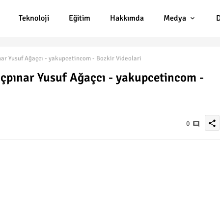
Teknoloji
Eğitim
Hakkımda
Medya
D
r Yusuf Ağaçcı - yakupcetincom - Bozkir Videolari
çpınar Yusuf Ağaçcı - yakupcetincom -
share
0