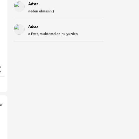
Adsız
neden olmasin:)
Adsız
o Evet, muhtemelen bu yuzden
r
i
er