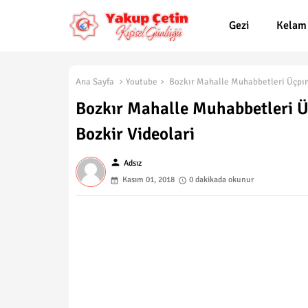
Gezi
Kelam
Ana Sayfa
Youtube
Bozkır Mahalle Muhabbetleri Üçpına
Bozkır Mahalle Muhabbetleri Ü
Bozkir Videolari
person
Adsız
Kasım 01, 2018
0 dakikada okunur