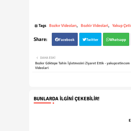
Tags
Bozkır Videoları
Bozkir Videolari
Yakup Çeti
Facebook
Twitter
Whatsapp
DAHA ESKI
Bozkır Göktepe Tahin İşletmesini Ziyaret Ettik - yakupcetincom 
Videolari
BUNLARDA İLGINI ÇEKEBILIR!
E