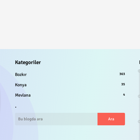
Kategoriler
Bozkır
363
Konya
35
Mevlana
4
.