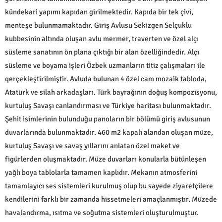
kündekari yapımı kapıdan girilmektedir. Kapıda bir tek çivi,
menteşe bulunmamaktadır. Giriş Avlusu Sekizgen Selçuklu
kubbesinin altında oluşan avlu mermer, traverten ve özel alçı
süsleme sanatının ön plana çıktığı bir alan özelliğindedir. Alçı
süsleme ve boyama işleri Özbek uzmanların titiz çalışmaları ile
qerçekleştirilmiştir. Avluda bulunan 4 özel cam mozaik tabloda,
Atatürk ve silah arkadaşları. Türk bayrağının doğuş kompozisyonu,
kurtuluş Savaşı canlandırması ve Türkiye haritası bulunmaktadır.
Şehit isimlerinin bulunduğu panoların bir bölümü giriş avlusunun
duvarlarında bulunmaktadır. 460 m2 kapalı alandan oluşan müze,
kurtuluş Savaşı ve savaş yıllarını anlatan özel maket ve
figürlerden oluşmaktadır. Müze duvarları konularla bütünleşen
yağlı boya tablolarla tamamen kaplıdır. Mekanın atmosferini
tamamlayıcı ses sistemleri kurulmuş olup bu sayede ziyaretçilere
kendilerini farklı bir zamanda hissetmeleri amaçlanmıştır. Müzede
havalandırma, ısıtma ve soğutma sistemleri oluşturulmuştur.