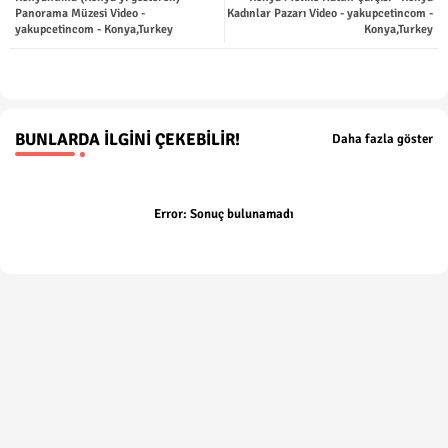
ter
tsap
Panorama Müzesi Video -
Kadınlar Pazarı Video - yakupcetincom -
yakupcetincom - Konya,Turkey
Konya,Turkey
p
BUNLARDA İLGINI ÇEKEBILIR!
Daha fazla göster
Error:
Sonuç bulunamadı