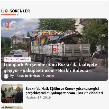
İLGI GÖRENLER
Bozkır Videoları
Lunapark Perşembe günü Bozkır'da faaliyete
geçiyor - yakupcetincom - Bozkir Videolari
Adsız
Haziran 23, 2019
Bozkır’da Halk Eğitim ve Komek yılsonu sergisi
gerçekleştirildi- yakupcetincom - Bozkir Videolari
Haziran 27, 2019