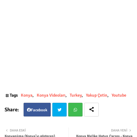
Tags
Konya
Konya Videoları
Turkey
Yakup Çetin
Youtube
Facebook
Twit
Wha
DAHA ESKI
DAHA YENI
Konyanüma (Konya’yı gösteren)
Konya Melike Hatun Çarşısı - Konya