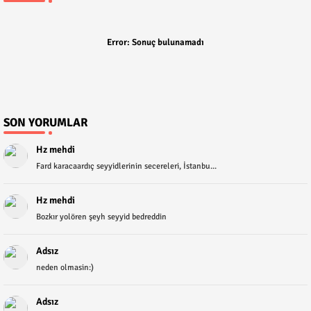
Error:
Sonuç bulunamadı
SON YORUMLAR
Hz mehdi
Fard karacaardıç seyyidlerinin secereleri, İstanbu...
Hz mehdi
Bozkır yolören şeyh seyyid bedreddin
Adsız
neden olmasin:)
Adsız