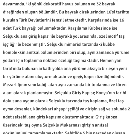
devamında, iki yönlü dekoratif havuz bulunan ve 32 bayrak
direğinden oluşan bölümdür. Bu bayrak direklerinden 16’sl tarihte
kurulan Türk Devletlerini temsil etmektedir. Karşılarında ise 16
adet Türk bayrağı bulunmaktadır. Karşılama Kubbesinde ise
Selçuklu ana giriş kapısı ile bayraklı yol arasında, özel motif taş
işçiliği ile bezenmiştir. Selçuklu mimarisi tarzındaki kubbe
kompleksin anıtsal bölümlerinden biri olup, aynı zamanda yürüme
yolları için toplanma noktası özelliği taşımaktadır. Hemen yan
tarafında bulunan arkatlı yolda ana yürüme aksıyla birleşen yeni
bir yürüme alanı oluşturmaktadır ve geçiş kapısı özelliğindedir.
Mezarlığının sınırladığı alan aynı zamanda bir toplanma ve tören
alanı olarak planlanmıştır. Selçuklu Giriş Kapısı; Konya’nın tarihi
dokusuna uygun olarak Selçuklu tarzında taş kaplama, özel taş
oyma desenler, kündekari ahşap işçiliği ve qirişin sağ ve solunda 2
adet selsebil ana giriş kapısını oluşturmaktadır. Giriş kapısı
üzerindeki taş oyma Selçuklu Mukarnası qirişin anıtsal
görünümünü tamamlamaktadır. Şehitliğe 5 bin parçadan oluşan