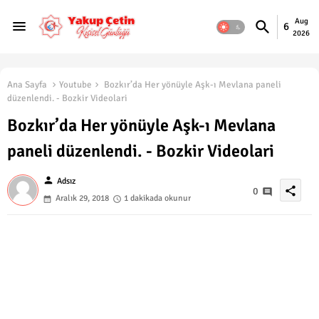
Aug
6
2026
Ana Sayfa
Youtube
Bozkır’da Her yönüyle Aşk-ı Mevlana paneli
düzenlendi. - Bozkir Videolari
Bozkır’da Her yönüyle Aşk-ı Mevlana
paneli düzenlendi. - Bozkir Videolari
person
Adsız
share
0
Aralık 29, 2018
1 dakikada okunur