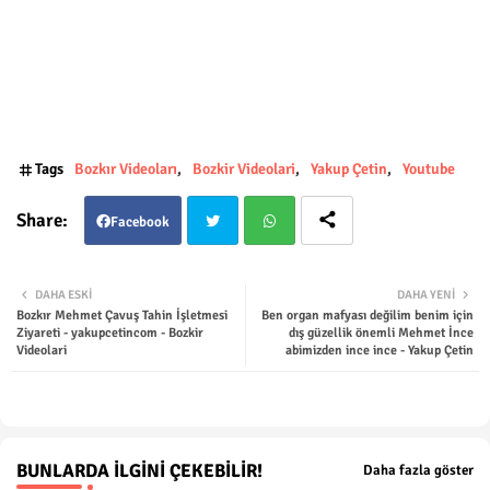
Tags
Bozkır Videoları
Bozkir Videolari
Yakup Çetin
Youtube
Facebook
Twit
Wha
DAHA ESKI
DAHA YENI
Bozkır Mehmet Çavuş Tahin İşletmesi
Ben organ mafyası değilim benim için
ter
tsap
Ziyareti - yakupcetincom - Bozkir
dış güzellik önemli Mehmet İnce
Videolari
abimizden ince ince - Yakup Çetin
p
BUNLARDA İLGINI ÇEKEBILIR!
Daha fazla göster