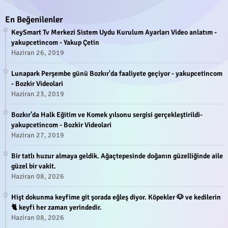
En Beğenilenler
KeySmart Tv Merkezi Sistem Uydu Kurulum Ayarları Video anlatım -
yakupcetincom - Yakup Çetin
Haziran 26, 2019
Lunapark Perşembe günü Bozkır'da faaliyete geçiyor - yakupcetincom
- Bozkir Videolari
Haziran 23, 2019
Bozkır’da Halk Eğitim ve Komek yılsonu sergisi gerçekleştirildi-
yakupcetincom - Bozkir Videolari
Haziran 27, 2019
Bir tatlı huzur almaya geldik. Ağaçtepesinde doğanın güzelliğinde aile
güzel bir vakit.
Haziran 08, 2026
Hişt dokunma keyfime git şorada eğleş diyor. Köpekler 🐶 ve kedilerin
🐈 keyfi her zaman yerindedir.
Haziran 08, 2026