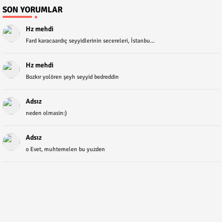
SON YORUMLAR
Hz mehdi
Fard karacaardıç seyyidlerinin secereleri, İstanbu...
Hz mehdi
Bozkır yolören şeyh seyyid bedreddin
Adsız
neden olmasin:)
Adsız
o Evet, muhtemelen bu yuzden