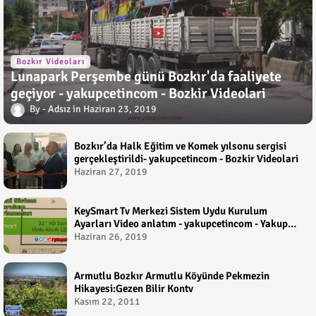
Bozkır Videoları
Lunapark Perşembe günü Bozkır'da faaliyete
geçiyor - yakupcetincom - Bozkir Videolari
Adsız
Haziran 23, 2019
Bozkır’da Halk Eğitim ve Komek yılsonu sergisi
gerçekleştirildi- yakupcetincom - Bozkir Videolari
Haziran 27, 2019
KeySmart Tv Merkezi Sistem Uydu Kurulum
Ayarları Video anlatım - yakupcetincom - Yakup
Çetin
Haziran 26, 2019
Armutlu Bozkır Armutlu Köyünde Pekmezin
Hikayesi:Gezen Bilir Kontv
Kasım 22, 2011