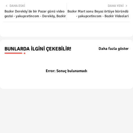
DAHA ESKI
DAHA YENI
Bozkır Dereköy'de bir Pazar günü video
Bozkır Mart sonu Beyaz örtüye büründü
ter
tsap
gezisi - yakupcetincom - Dereköy, Bozkir
- yakupcetincom - Bozkir Videolari
p
BUNLARDA İLGINI ÇEKEBILIR!
Daha fazla göster
Error:
Sonuç bulunamadı