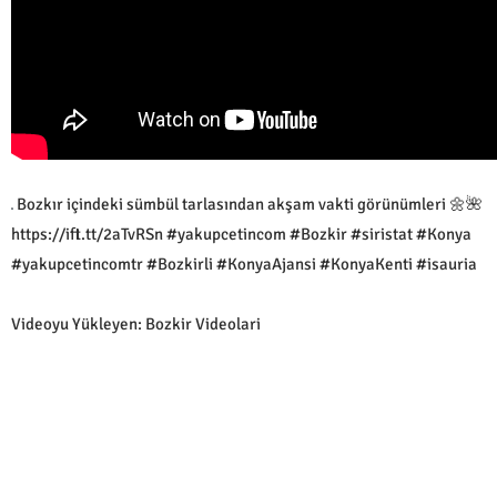
Bozkır içindeki sümbül tarlasından akşam vakti görünümleri 🌼🌺
https://ift.tt/2aTvRSn #yakupcetincom #Bozkir #siristat #Konya
#yakupcetincomtr #Bozkirli #KonyaAjansi #KonyaKenti #isauria
Videoyu Yükleyen: Bozkir Videolari