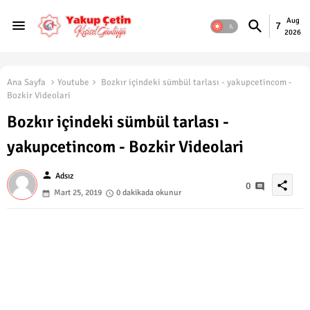
Aug
7
2026
Ana Sayfa
Youtube
Bozkır içindeki sümbül tarlası - yakupcetincom -
Bozkir Videolari
Bozkır içindeki sümbül tarlası -
yakupcetincom - Bozkir Videolari
person
Adsız
share
0
Mart 25, 2019
0 dakikada okunur