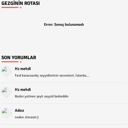
GEZGININ ROTASI
Error:
Sonuç bulunamadı
SON YORUMLAR
Hz mehdi
Fard karacaardıç seyyidlerinin secereleri, İstanbu...
Hz mehdi
Bozkır yolören şeyh seyyid bedreddin
Adsız
neden olmasin:)