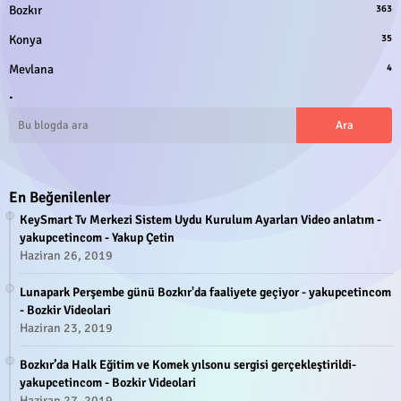
Bozkır
363
Konya
35
Mevlana
4
.
En Beğenilenler
KeySmart Tv Merkezi Sistem Uydu Kurulum Ayarları Video anlatım -
yakupcetincom - Yakup Çetin
Haziran 26, 2019
Lunapark Perşembe günü Bozkır'da faaliyete geçiyor - yakupcetincom
- Bozkir Videolari
Haziran 23, 2019
Bozkır’da Halk Eğitim ve Komek yılsonu sergisi gerçekleştirildi-
yakupcetincom - Bozkir Videolari
Haziran 27, 2019