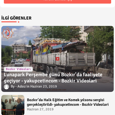
İLGI GÖRENLER
Bozkır Videoları
Lunapark Perşembe günü Bozkır'da faaliyete
geçiyor - yakupcetincom - Bozkir Videolari
Adsız
Haziran 23, 2019
Bozkır’da Halk Eğitim ve Komek yılsonu sergisi
gerçekleştirildi- yakupcetincom - Bozkir Videolari
Haziran 27, 2019