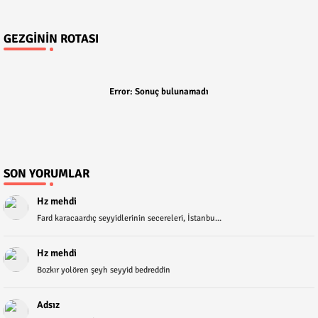
GEZGININ ROTASI
Error:
Sonuç bulunamadı
SON YORUMLAR
Hz mehdi
Fard karacaardıç seyyidlerinin secereleri, İstanbu...
Hz mehdi
Bozkır yolören şeyh seyyid bedreddin
Adsız