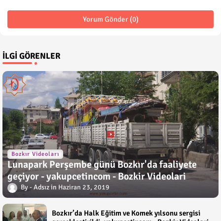
Yorum Gönder (0)
İLGI GÖRENLER
Bozkır Videoları
Lunapark Perşembe günü Bozkır'da faaliyete
geçiyor - yakupcetincom - Bozkir Videolari
Adsız
Haziran 23, 2019
Bozkır’da Halk Eğitim ve Komek yılsonu sergisi