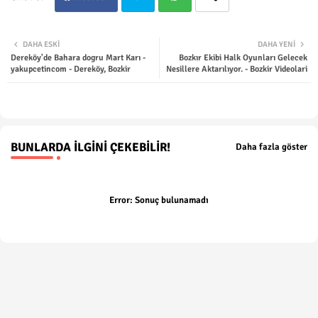
Twit
Wha
DAHA ESKI
DAHA YENI
Dereköy'de Bahara dogru Mart Karı -
Bozkır Ekibi Halk Oyunları Gelecek
ter
tsap
yakupcetincom - Dereköy, Bozkir
Nesillere Aktarılıyor. - Bozkir Videolari
p
BUNLARDA İLGINI ÇEKEBILIR!
Daha fazla göster
Error:
Sonuç bulunamadı