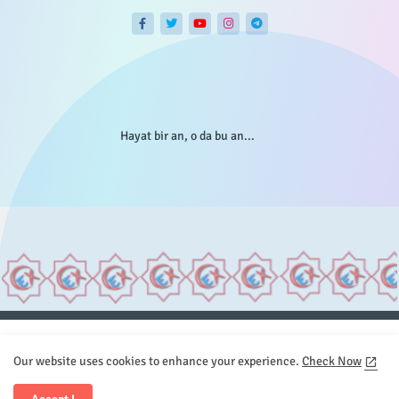
Hayat bir an, o da bu an...
Anasayfa
Hakkımızda
Gizlilik Telif
İstatistikler
Our website uses cookies to enhance your experience.
Check Now
Sitemap
İletişim