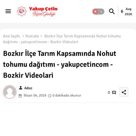
Aug
6
2026
Ana Sayfa
Youtube
Bozkır İlçe Tarım Kapsamında Nohut tohumu
dağıtımı - yakupcetincom - Bozkir Videolari
Bozkır İlçe Tarım Kapsamında Nohut
tohumu dağıtımı - yakupcetincom -
Bozkir Videolari
person
Adsız
share
0
Nisan 04, 2019
0 dakikada okunur