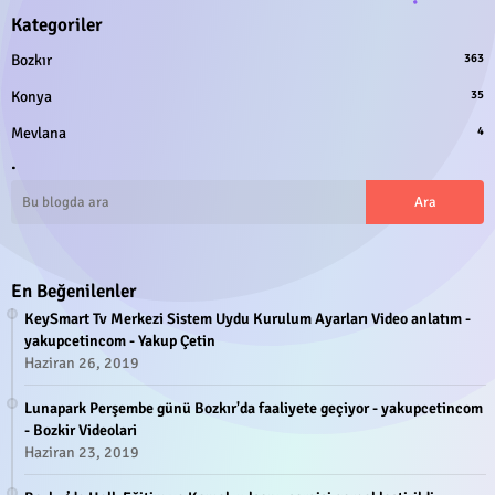
Kategoriler
Bozkır
363
Konya
35
Mevlana
4
.
En Beğenilenler
KeySmart Tv Merkezi Sistem Uydu Kurulum Ayarları Video anlatım -
yakupcetincom - Yakup Çetin
Haziran 26, 2019
Lunapark Perşembe günü Bozkır'da faaliyete geçiyor - yakupcetincom
- Bozkir Videolari
Haziran 23, 2019