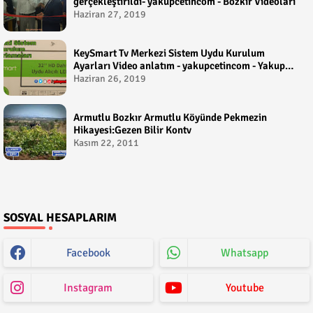
gerçekleştirildi- yakupcetincom - Bozkir Videolari
Haziran 27, 2019
KeySmart Tv Merkezi Sistem Uydu Kurulum
Ayarları Video anlatım - yakupcetincom - Yakup
Çetin
Haziran 26, 2019
Armutlu Bozkır Armutlu Köyünde Pekmezin
Hikayesi:Gezen Bilir Kontv
Kasım 22, 2011
SOSYAL HESAPLARIM
Facebook
Whatsapp
Instagram
Youtube