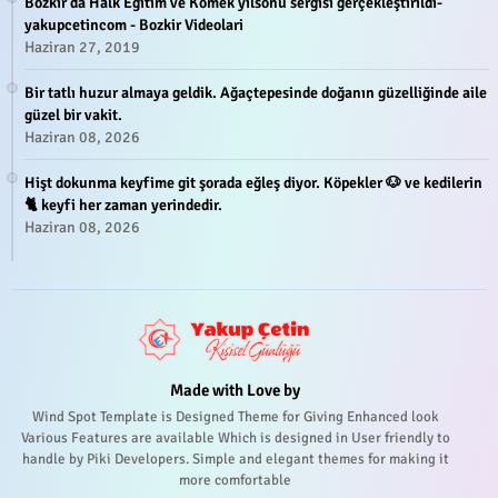
Bozkır’da Halk Eğitim ve Komek yılsonu sergisi gerçekleştirildi-
yakupcetincom - Bozkir Videolari
Haziran 27, 2019
Bir tatlı huzur almaya geldik. Ağaçtepesinde doğanın güzelliğinde aile
güzel bir vakit.
Haziran 08, 2026
Hişt dokunma keyfime git şorada eğleş diyor. Köpekler 🐶 ve kedilerin
🐈 keyfi her zaman yerindedir.
Haziran 08, 2026
Made with Love by
Wind Spot Template is Designed Theme for Giving Enhanced look
Various Features are available Which is designed in User friendly to
handle by Piki Developers. Simple and elegant themes for making it
more comfortable