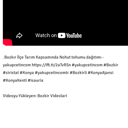
Bozkır İlçe Tarım Kapsamında Nohut tohumu dağıtımı -
yakupcetincom https://ift.tt/2aTvRSn #yakupcetincom #Bozkir
#siristat #Konya #yakupcetincomtr #Bozkirli #KonyaAjansi
#KonyaKenti #isauria
Videoyu Yükleyen: Bozkir Videolari