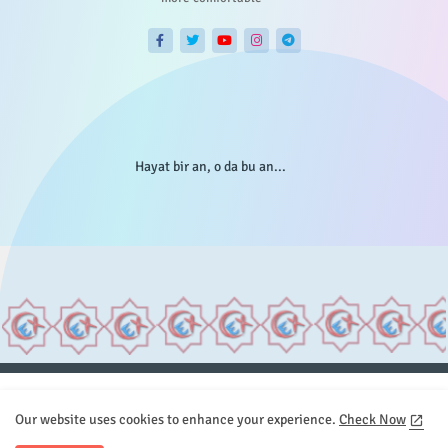
Hayat bir an, o da bu an...
Anasayfa
Hakkımızda
Gizlilik Telif
İstatistikler
Our website uses cookies to enhance your experience.
Check Now
Sitemap
İletişim