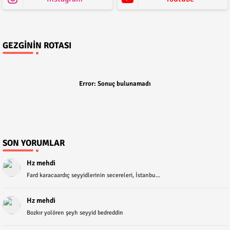
GEZGININ ROTASI
Error:
Sonuç bulunamadı
SON YORUMLAR
Hz mehdi
Fard karacaardıç seyyidlerinin secereleri, İstanbu...
Hz mehdi
Bozkır yolören şeyh seyyid bedreddin