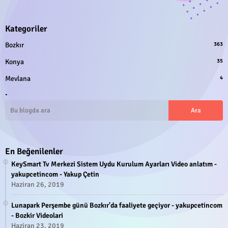
Kategoriler
Bozkır
363
Konya
35
Mevlana
4
.
En Beğenilenler
KeySmart Tv Merkezi Sistem Uydu Kurulum Ayarları Video anlatım -
yakupcetincom - Yakup Çetin
Haziran 26, 2019
Lunapark Perşembe günü Bozkır'da faaliyete geçiyor - yakupcetincom
- Bozkir Videolari
Haziran 23, 2019