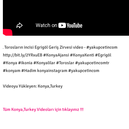
Torosların incisi Egrigöl Geriş Zirvesi video - #yakupcetincom
http://bit.ly/2YRxuEB #KonyaAjansi #KonyaKenti #Egrigöl
#Konya #ikonia #Konyalilar #Toroslar #yakupcetincomtr
#konyam #Hadim konyainstagram #yakupcetincom
Videoyu Yükleyen: Konya,Turkey
Tüm Konya,Turkey Videoları için tıklayınız !!!