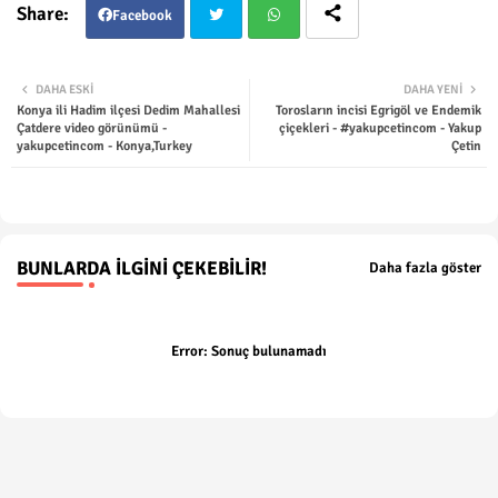
Facebook
Twit
Wha
DAHA ESKI
DAHA YENI
Konya ili Hadim ilçesi Dedim Mahallesi
Torosların incisi Egrigöl ve Endemik
ter
tsap
Çatdere video görünümü -
çiçekleri - #yakupcetincom - Yakup
yakupcetincom - Konya,Turkey
Çetin
p
BUNLARDA İLGINI ÇEKEBILIR!
Daha fazla göster
Error:
Sonuç bulunamadı