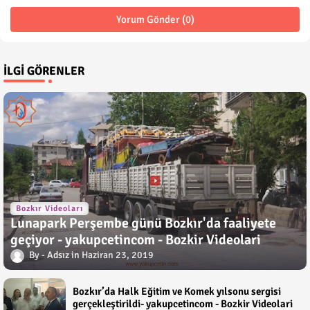
Yorum Gönder (0)
İLGI GÖRENLER
Bozkır Videoları
Lunapark Perşembe günü Bozkır'da faaliyete
geçiyor - yakupcetincom - Bozkir Videolari
Adsız
Haziran 23, 2019
Bozkır’da Halk Eğitim ve Komek yılsonu sergisi
gerçekleştirildi- yakupcetincom - Bozkir Videolari