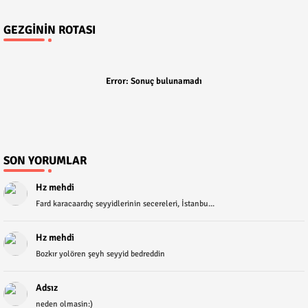
GEZGININ ROTASI
Error:
Sonuç bulunamadı
SON YORUMLAR
Hz mehdi
Fard karacaardıç seyyidlerinin secereleri, İstanbu...
Hz mehdi
Bozkır yolören şeyh seyyid bedreddin
Adsız
neden olmasin:)