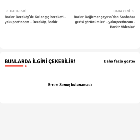
Twit
Wha
DAHA ESKI
DAHA YENI
Bozkır Dereköy'de Kırlangıç bereketi -
Bozkır Değirmençayırın'dan Sonbahar
ter
tsap
yakupcetincom - Dereköy, Bozkir
gezisi görünümleri - yakupcetincom -
Bozkir Videolari
p
BUNLARDA İLGINI ÇEKEBILIR!
Daha fazla göster
Error:
Sonuç bulunamadı