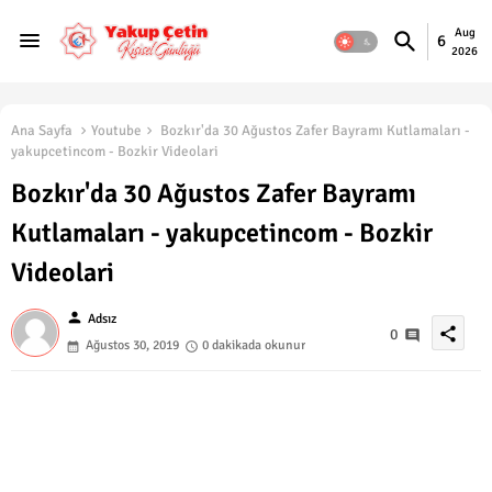
Aug
6
2026
Ana Sayfa
Youtube
Bozkır'da 30 Ağustos Zafer Bayramı Kutlamaları -
yakupcetincom - Bozkir Videolari
Bozkır'da 30 Ağustos Zafer Bayramı
Kutlamaları - yakupcetincom - Bozkir
Videolari
person
Adsız
share
0
Ağustos 30, 2019
0 dakikada okunur