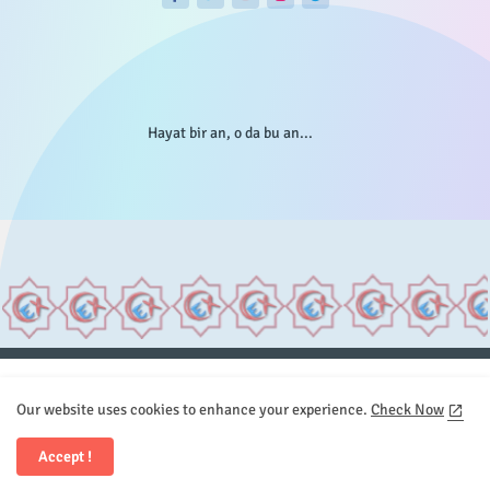
Hayat bir an, o da bu an...
Anasayfa
Hakkımızda
Gizlilik Telif
İstatistikler
Our website uses cookies to enhance your experience.
Check Now
Sitemap
İletişim
Accept !
All Right Reserved Copyright © Element.X