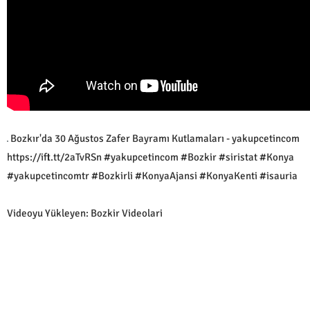
Bozkır'da 30 Ağustos Zafer Bayramı Kutlamaları - yakupcetincom
https://ift.tt/2aTvRSn #yakupcetincom #Bozkir #siristat #Konya
#yakupcetincomtr #Bozkirli #KonyaAjansi #KonyaKenti #isauria
Videoyu Yükleyen: Bozkir Videolari