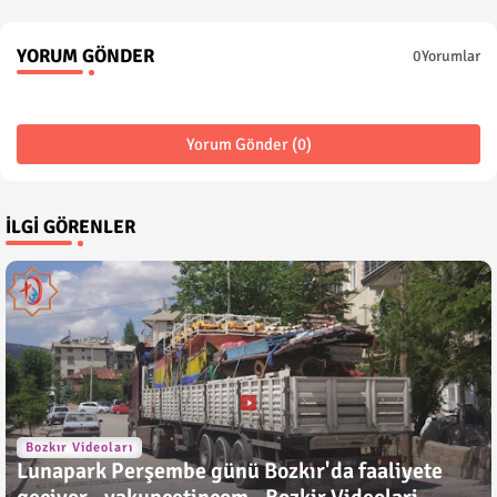
YORUM GÖNDER
0Yorumlar
Yorum Gönder (0)
İLGI GÖRENLER
Bozkır Videoları
Lunapark Perşembe günü Bozkır'da faaliyete