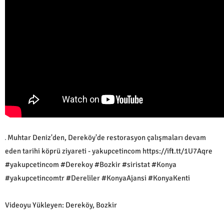
Muhtar Deniz'den, Dereköy'de restorasyon çalışmaları devam
eden tarihi köprü ziyareti - yakupcetincom https://ift.tt/1U7Aqre
#yakupcetincom #Derekoy #Bozkir #siristat #Konya
#yakupcetincomtr #Dereliler #KonyaAjansi #KonyaKenti
Videoyu Yükleyen: Dereköy, Bozkir