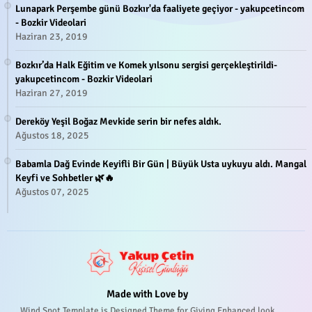
Lunapark Perşembe günü Bozkır'da faaliyete geçiyor - yakupcetincom
- Bozkir Videolari
Haziran 23, 2019
Bozkır’da Halk Eğitim ve Komek yılsonu sergisi gerçekleştirildi-
yakupcetincom - Bozkir Videolari
Haziran 27, 2019
Dereköy Yeşil Boğaz Mevkide serin bir nefes aldık.
Ağustos 18, 2025
Babamla Dağ Evinde Keyifli Bir Gün | Büyük Usta uykuyu aldı. Mangal
Keyfi ve Sohbetler 🌿🔥
Ağustos 07, 2025
Made with Love by
Wind Spot Template is Designed Theme for Giving Enhanced look