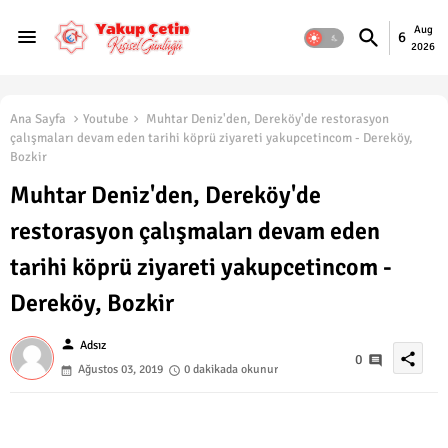
Aug
6
2026
Ana Sayfa
Youtube
Muhtar Deniz'den, Dereköy'de restorasyon
çalışmaları devam eden tarihi köprü ziyareti yakupcetincom - Dereköy,
Bozkir
Muhtar Deniz'den, Dereköy'de
restorasyon çalışmaları devam eden
tarihi köprü ziyareti yakupcetincom -
Dereköy, Bozkir
person
Adsız
share
0
Ağustos 03, 2019
0 dakikada okunur