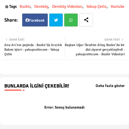
Tags
Bozkir
Dereköy
Dereköy Videoları
Yakup Çetin
Youtube
Facebook
Twit
Wha
DAHA ESKI
DAHA YENI
Ana Arı'nın peşinde - Bozkır'da Arıcılık
Başkan Uğur İbrahim Altay Bozkır'da bir
ter
tsap
Bakım işleri - yakupcetincom - Yakup
dizi ziyaret gerçekleştirdi -
Çetin
yakupcetincom - Bozkir Videolari
p
BUNLARDA İLGINI ÇEKEBILIR!
Daha fazla göster
Error:
Sonuç bulunamadı