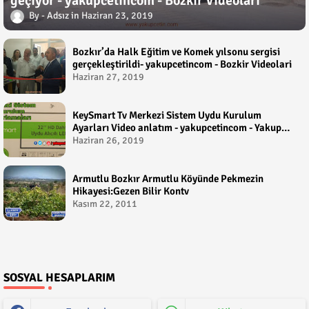
geçiyor - yakupcetincom - Bozkir Videolari
Adsız
Haziran 23, 2019
Bozkır’da Halk Eğitim ve Komek yılsonu sergisi
gerçekleştirildi- yakupcetincom - Bozkir Videolari
Haziran 27, 2019
KeySmart Tv Merkezi Sistem Uydu Kurulum
Ayarları Video anlatım - yakupcetincom - Yakup
Çetin
Haziran 26, 2019
Armutlu Bozkır Armutlu Köyünde Pekmezin
Hikayesi:Gezen Bilir Kontv
Kasım 22, 2011
SOSYAL HESAPLARIM