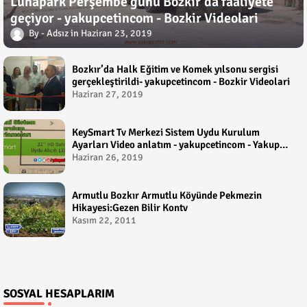
Lunapark Perşembe günü Bozkır'da faaliyete
geçiyor - yakupcetincom - Bozkir Videolari
Adsız
Haziran 23, 2019
Bozkır’da Halk Eğitim ve Komek yılsonu sergisi
gerçekleştirildi- yakupcetincom - Bozkir Videolari
Haziran 27, 2019
KeySmart Tv Merkezi Sistem Uydu Kurulum
Ayarları Video anlatım - yakupcetincom - Yakup
Çetin
Haziran 26, 2019
Armutlu Bozkır Armutlu Köyünde Pekmezin
Hikayesi:Gezen Bilir Kontv
Kasım 22, 2011
SOSYAL HESAPLARIM