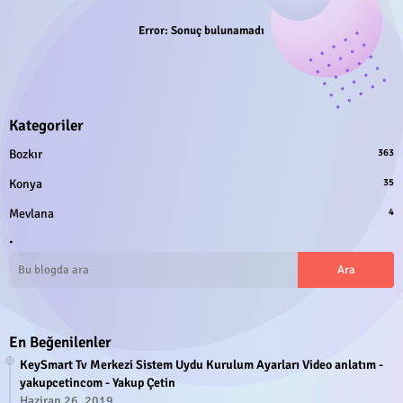
Error:
Sonuç bulunamadı
Kategoriler
Bozkır
363
Konya
35
Mevlana
4
.
En Beğenilenler
KeySmart Tv Merkezi Sistem Uydu Kurulum Ayarları Video anlatım -
yakupcetincom - Yakup Çetin
Haziran 26, 2019