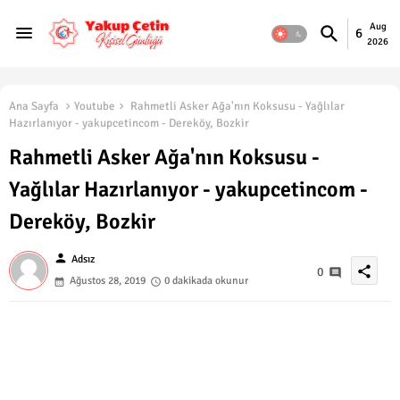
Aug
6
2026
Ana Sayfa
Youtube
Rahmetli Asker Ağa'nın Koksusu - Yağlılar
Hazırlanıyor - yakupcetincom - Dereköy, Bozkir
Rahmetli Asker Ağa'nın Koksusu -
Yağlılar Hazırlanıyor - yakupcetincom -
Dereköy, Bozkir
person
Adsız
share
0
Ağustos 28, 2019
0 dakikada okunur