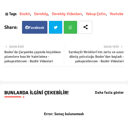
Tags
Bozkir
Dereköy
Dereköy Videoları
Yakup Çetin
Youtube
Facebook
Twit
Wha
DAHA ESKI
DAHA YENI
Bozkır'da Çarşamba çayında küçükken
Sarıkeçili Yörükleri'nin zorlu ve uzun
ter
tsap
yüzenlere kısa bir hatırlatma -
dönüş yolculuğu Bozkır'dan başladı -
yakupcetincom - Bozkir Videolari
yakupcetincom - Bozkir Videolari
p
BUNLARDA İLGINI ÇEKEBILIR!
Daha fazla göster
Error:
Sonuç bulunamadı