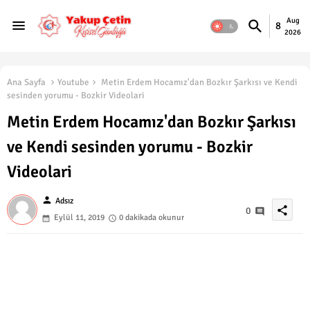
Aug
8
2026
Ana Sayfa
Youtube
Metin Erdem Hocamız'dan Bozkır Şarkısı ve Kendi
sesinden yorumu - Bozkir Videolari
Metin Erdem Hocamız'dan Bozkır Şarkısı
ve Kendi sesinden yorumu - Bozkir
Videolari
person
Adsız
share
0
Eylül 11, 2019
0 dakikada okunur