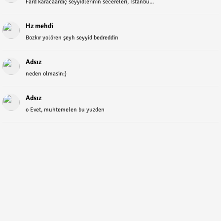
Fard karacaardıç seyyidlerinin secereleri, İstanbu...
Hz mehdi
Bozkır yolören şeyh seyyid bedreddin
Adsız
neden olmasin:)
Adsız
o Evet, muhtemelen bu yuzden