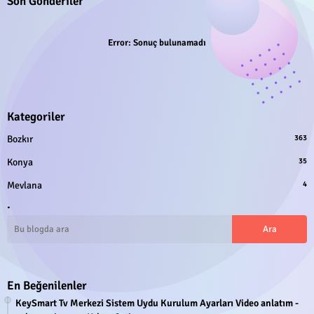
Son Gönderiler
Error:
Sonuç bulunamadı
Kategoriler
Bozkır
363
Konya
35
Mevlana
4
.
En Beğenilenler
KeySmart Tv Merkezi Sistem Uydu Kurulum Ayarları Video anlatım -