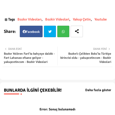
Tags
Bozkır Videoları
Bozkir Videolari
Yakup Çetin
Youtube
Facebook
Twit
Wha
DAHA ESKI
DAHA YENI
Bozkır Yolören Fart'ta bahçeye daldık -
Bozkırlı Çelikten Boks’ta Türkiye
ter
tsap
Fart Lahanası efsane geliyor -
birincisi oldu - yakupcetincom - Bozkir
yakupcetincom - Bozkir Videolari
Videolari
p
BUNLARDA İLGINI ÇEKEBILIR!
Daha fazla göster
Error:
Sonuç bulunamadı