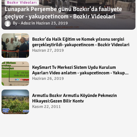
Bozkır Videoları
Lunapark Perşembe günü Bozkır'da faaliyete
geçiyor - yakupcetincom - Bozkir Videolari
Adsız
Haziran 23, 2019
Bozkır’da Halk Eğitim ve Komek yılsonu sergisi
gerçekleştirildi- yakupcetincom - Bozkir Videolari
Haziran 27, 2019
KeySmart Tv Merkezi Sistem Uydu Kurulum
Ayarları Video anlatım - yakupcetincom - Yakup
Çetin
Haziran 26, 2019
Armutlu Bozkır Armutlu Köyünde Pekmezin
Hikayesi:Gezen Bilir Kontv
Kasım 22, 2011