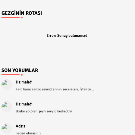
GEZGININ ROTASI
Error:
Sonuç bulunamadı
SON YORUMLAR
Hz mehdi
Fard karacaardıç seyyidlerinin secereleri, İstanbu...
Hz mehdi
Bozkır yolören şeyh seyyid bedreddin
Adsız
neden olmasin:)