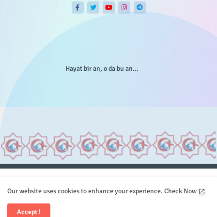
Hayat bir an, o da bu an...
Anasayfa
Hakkımızda
Gizlilik Telif
İstatistikler
Our website uses cookies to enhance your experience.
Check Now
Sitemap
İletişim
Accept !
All Right Reserved Copyright © Element.X