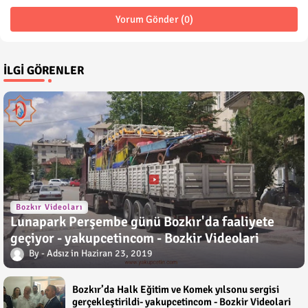
Yorum Gönder (0)
İLGI GÖRENLER
Bozkır Videoları
Lunapark Perşembe günü Bozkır'da faaliyete
geçiyor - yakupcetincom - Bozkir Videolari
Adsız
Haziran 23, 2019
Bozkır’da Halk Eğitim ve Komek yılsonu sergisi
gerçekleştirildi- yakupcetincom - Bozkir Videolari