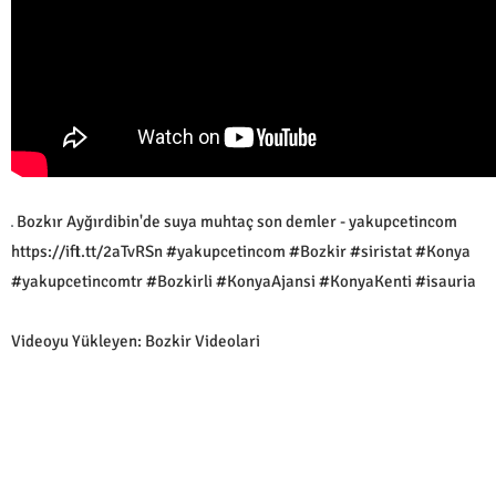
Bozkır Ayğırdibin'de suya muhtaç son demler - yakupcetincom
https://ift.tt/2aTvRSn #yakupcetincom #Bozkir #siristat #Konya
#yakupcetincomtr #Bozkirli #KonyaAjansi #KonyaKenti #isauria
Videoyu Yükleyen: Bozkir Videolari