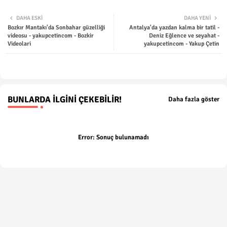
Twit
Wha
DAHA ESKI
DAHA YENI
Bozkır Mantakı'da Sonbahar güzelliği
Antalya'da yazdan kalma bir tatil -
ter
tsap
videosu - yakupcetincom - Bozkir
Deniz Eğlence ve seyahat -
Videolari
yakupcetincom - Yakup Çetin
p
BUNLARDA İLGINI ÇEKEBILIR!
Daha fazla göster
Error:
Sonuç bulunamadı