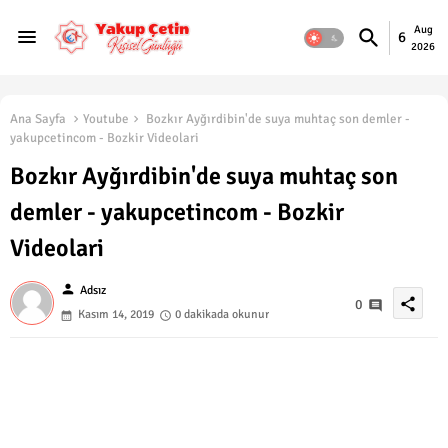
Aug
6
2026
Ana Sayfa
Youtube
Bozkır Ayğırdibin'de suya muhtaç son demler -
yakupcetincom - Bozkir Videolari
Bozkır Ayğırdibin'de suya muhtaç son
demler - yakupcetincom - Bozkir
Videolari
person
Adsız
share
0
Kasım 14, 2019
0 dakikada okunur