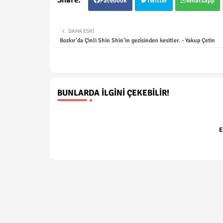
Facebook
Twitter
Whatsapp
DAHA ESKI
Bozkır'da Çinli Shin Shin'in gezisinden kesitler. - Yakup Çetin
BUNLARDA İLGINI ÇEKEBILIR!
E