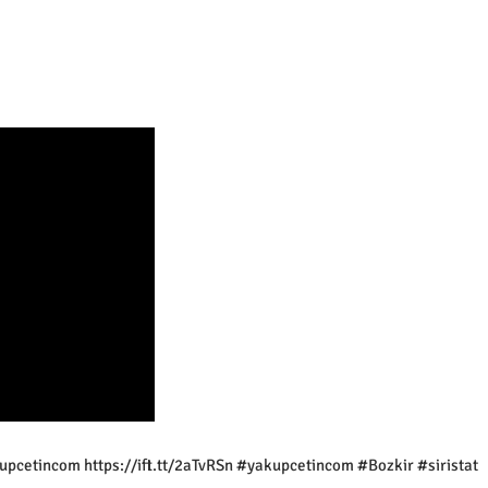
kupcetincom https://ift.tt/2aTvRSn #yakupcetincom #Bozkir #siristat