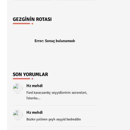
GEZGININ ROTASI
Error:
Sonuç bulunamadı
SON YORUMLAR
Hz mehdi
Fard karacaardıç seyyidlerinin secereleri,
İstanbu...
Hz mehdi
Bozkır yolören şeyh seyyid bedreddin