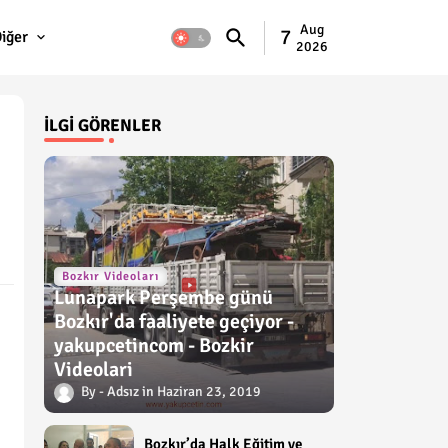
Aug
7
iğer
2026
İLGI GÖRENLER
Bozkır Videoları
Lunapark Perşembe günü
Bozkır'da faaliyete geçiyor -
yakupcetincom - Bozkir
Videolari
Adsız
Haziran 23, 2019
Bozkır’da Halk Eğitim ve