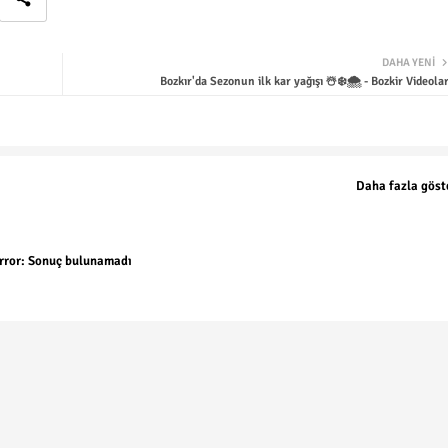
DAHA YENI
Bozkır'da Sezonun ilk kar yağışı ☃️❄️🌨️ - Bozkir Videolar
Daha fazla göst
rror:
Sonuç bulunamadı