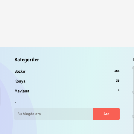
Kategoriler
Bozkır
363
Konya
35
Mevlana
4
.