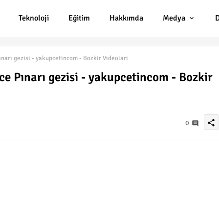
Teknoloji
Eğitim
Hakkımda
Medya
D
narı gezisi - yakupcetincom - Bozkir Videolari
e Pınarı gezisi - yakupcetincom - Bozkir
share
0