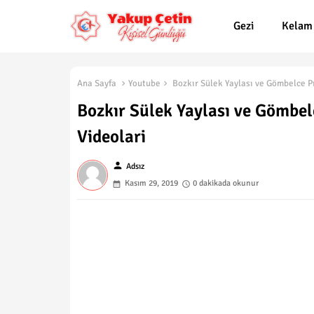
Gezi
Kelam
Ana Sayfa
Youtube
Bozkır Sülek Yaylası ve Gömbelce Pı
Bozkır Sülek Yaylası ve Gömbelc
Videolari
person
Adsız
Kasım 29, 2019
0 dakikada okunur