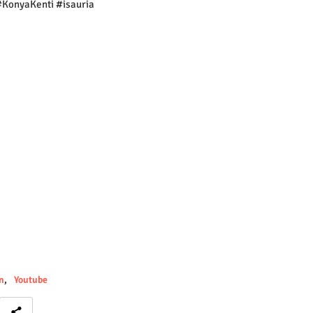
#KonyaKenti #isauria
n
Youtube