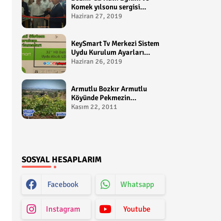
Komek yılsonu sergisi
gerçekleştirildi-
Haziran 27, 2019
yakupcetincom - Bozkir
Videolari
KeySmart Tv Merkezi Sistem
Uydu Kurulum Ayarları
Video anlatım -
Haziran 26, 2019
yakupcetincom - Yakup
Çetin
Armutlu Bozkır Armutlu
Köyünde Pekmezin
Hikayesi:Gezen Bilir Kontv
Kasım 22, 2011
SOSYAL HESAPLARIM
Facebook
Whatsapp
Instagram
Youtube