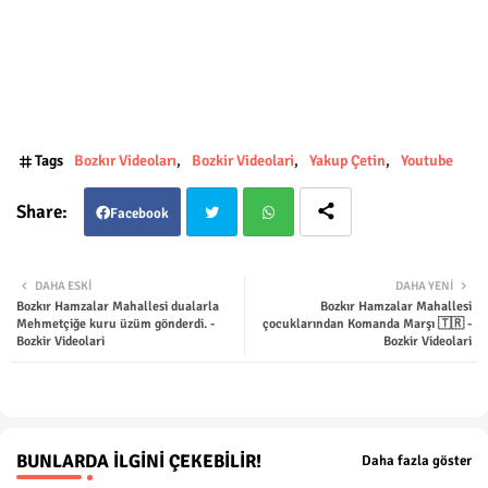
Tags
Bozkır Videoları
Bozkir Videolari
Yakup Çetin
Youtube
Facebook
Twit
Wha
DAHA ESKI
DAHA YENI
Bozkır Hamzalar Mahallesi dualarla
Bozkır Hamzalar Mahallesi
ter
tsap
Mehmetçiğe kuru üzüm gönderdi. -
çocuklarından Komanda Marşı 🇹🇷 -
Bozkir Videolari
Bozkir Videolari
p
BUNLARDA İLGINI ÇEKEBILIR!
Daha fazla göster