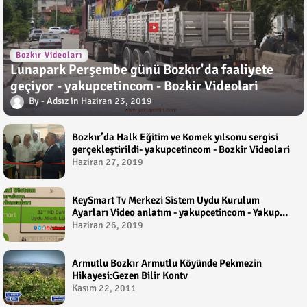
Bozkır Videoları
Lunapark Perşembe günü Bozkır'da faaliyete
geçiyor - yakupcetincom - Bozkir Videolari
Adsız
Haziran 23, 2019
Bozkır’da Halk Eğitim ve Komek yılsonu sergisi
gerçekleştirildi- yakupcetincom - Bozkir Videolari
Haziran 27, 2019
KeySmart Tv Merkezi Sistem Uydu Kurulum
Ayarları Video anlatım - yakupcetincom - Yakup
Çetin
Haziran 26, 2019
Armutlu Bozkır Armutlu Köyünde Pekmezin
Hikayesi:Gezen Bilir Kontv
Kasım 22, 2011