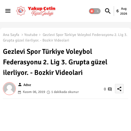
Aug
6
2026
Ana Sayfa
Youtube
Gezlevi Spor Türkiye Voleybol Federasyonu 2. Lig 3.
Grupta güzel ilerliyor. - Bozkir Videolari
Gezlevi Spor Türkiye Voleybol
Federasyonu 2. Lig 3. Grupta güzel
ilerliyor. - Bozkir Videolari
person
Adsız
share
0
Kasım 06, 2019
1 dakikada okunur