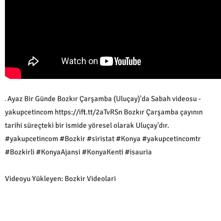
Ayaz Bir Günde Bozkır Çarşamba (Uluçay)'da Sabah videosu -
yakupcetincom https://ift.tt/2aTvRSn Bozkır Çarşamba çayının
tarihi süreçteki bir ismide yöresel olarak Uluçay'dır.
#yakupcetincom #Bozkir #siristat #Konya #yakupcetincomtr
#Bozkirli #KonyaAjansi #KonyaKenti #isauria
Videoyu Yükleyen: Bozkir Videolari