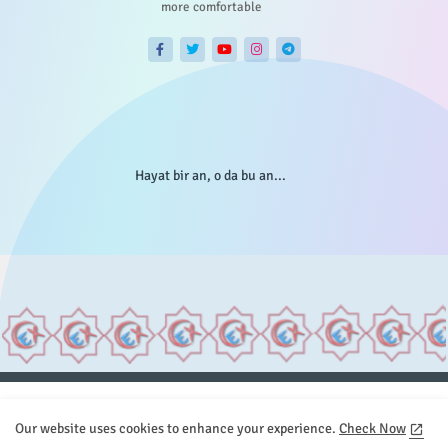
more comfortable
Hayat bir an, o da bu an...
Anasayfa
Hakkımızda
Gizlilik Telif
İstatistikler
Our website uses cookies to enhance your experience.
Check Now
Sitemap
İletişim