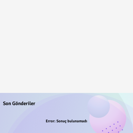
Son Gönderiler
Error:
Sonuç bulunamadı