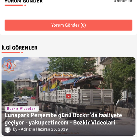
YORUM GÖNDER
0Yorumlar
Yorum Gönder (0)
İLGI GÖRENLER
Bozkır Videoları
Lunapark Perşembe günü Bozkır'da faaliyete
geçiyor - yakupcetincom - Bozkir Videolari
Adsız
Haziran 23, 2019