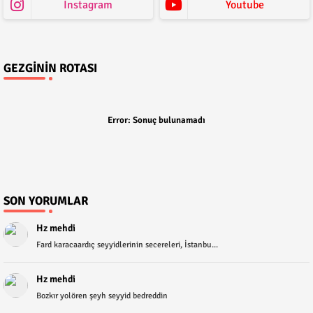
Instagram
Youtube
GEZGININ ROTASI
Error:
Sonuç bulunamadı
SON YORUMLAR
Hz mehdi
Fard karacaardıç seyyidlerinin secereleri, İstanbu...
Hz mehdi
Bozkır yolören şeyh seyyid bedreddin