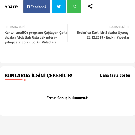
Facebook
Twit
Wha
DAHA ESKI
DAHA YENI
Kontv İsmailCe programı Çağlayan Çatlı
Bozkır'da Karlı bir Sabaha Uyanış -
ter
tsap
Bıçakçı Abdullah Usta çekimleri -
26.12.2019 - Bozkir Videolari
yakupcetincom - Bozkir Videolari
p
BUNLARDA İLGINI ÇEKEBILIR!
Daha fazla göster
Error:
Sonuç bulunamadı