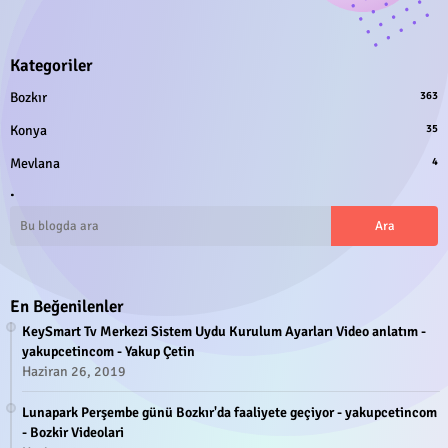
Kategoriler
Bozkır
363
Konya
35
Mevlana
4
.
En Beğenilenler
KeySmart Tv Merkezi Sistem Uydu Kurulum Ayarları Video anlatım -
yakupcetincom - Yakup Çetin
Haziran 26, 2019
Lunapark Perşembe günü Bozkır'da faaliyete geçiyor - yakupcetincom
- Bozkir Videolari