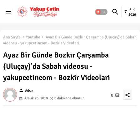
Aug
7
2026
Ana Sayfa
Youtube
Ayaz Bir Günde Bozkır Çarşamba (Uluçay)'da Sabah
videosu - yakupcetincom - Bozkir Videolari
Ayaz Bir Günde Bozkır Çarşamba
(Uluçay)'da Sabah videosu -
yakupcetincom - Bozkir Videolari
person
Adsız
share
0
Aralık 26, 2019
0 dakikada okunur