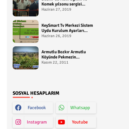
Komek yılsonu sergisi
gerçekleştirildi-
Haziran 27, 2019
yakupcetincom - Bozkir
Videolari
KeySmart Tv Merkezi Sistem
Uydu Kurulum Ayarları
Video anlatım -
Haziran 26, 2019
yakupcetincom - Yakup
Çetin
Armutlu Bozkır Armutlu
Köyünde Pekmezin
Hikayesi:Gezen Bilir Kontv
Kasım 22, 2011
SOSYAL HESAPLARIM
Facebook
Whatsapp
Instagram
Youtube