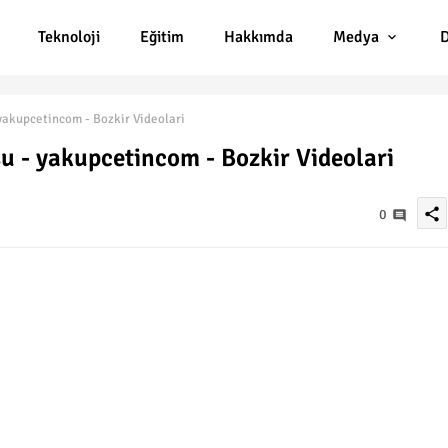
Teknoloji
Eğitim
Hakkımda
Medya
D
yakupcetincom - Bozkir Videolari
su - yakupcetincom - Bozkir Videolari
share
0