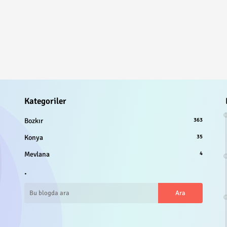
Kategoriler
Bozkır
363
Konya
35
Mevlana
4
.