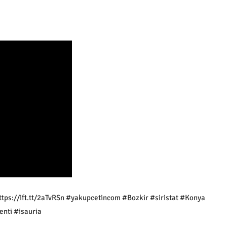
ttps://ift.tt/2aTvRSn #yakupcetincom #Bozkir #siristat #Konya
nti #isauria