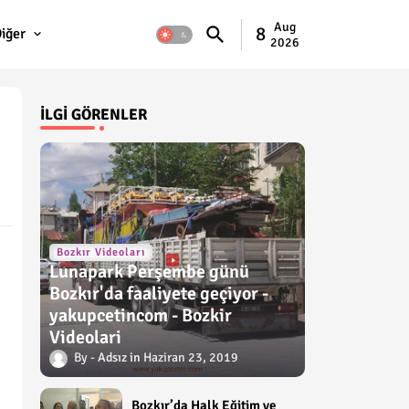
Aug
8
iğer
2026
İLGI GÖRENLER
Bozkır Videoları
Lunapark Perşembe günü
Bozkır'da faaliyete geçiyor -
yakupcetincom - Bozkir
Videolari
Adsız
Haziran 23, 2019
Bozkır’da Halk Eğitim ve