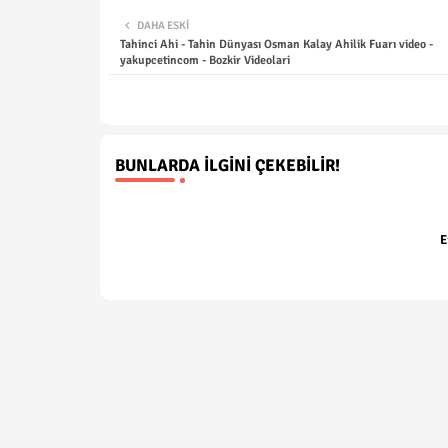
DAHA ESKI
Tahinci Ahi - Tahin Dünyası Osman Kalay Ahilik Fuarı video -
yakupcetincom - Bozkir Videolari
BUNLARDA İLGINI ÇEKEBILIR!
E