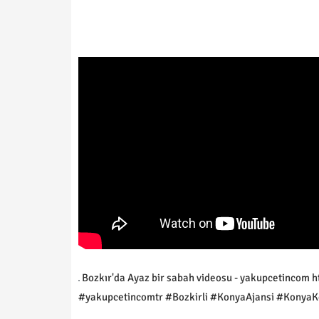
Bozkır'da Ayaz bir sabah videosu - yakupcetincom h
#yakupcetincomtr #Bozkirli #KonyaAjansi #KonyaKe