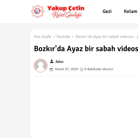
Gezi
Kelam
Ana Sayfa
Youtube
Bozkır'da Ayaz bir sabah videosu - 
Bozkır'da Ayaz bir sabah video
person
Adsız
Aralık 07, 2019
0 dakikada okunur