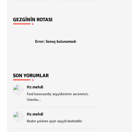
GEZGININ ROTASI
Error:
Sonuç bulunamadı
SON YORUMLAR
Hz mehdi
Fard karacaardıç seyyidlerinin secereleri,
İstanbu...
Hz mehdi
Bozkır yolören şeyh seyyid bedreddin