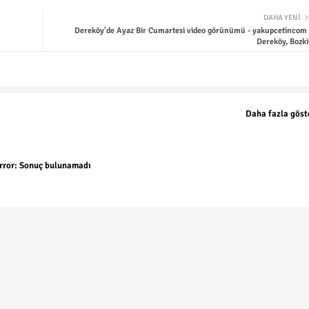
DAHA YENI
Dereköy'de Ayaz Bir Cumartesi video görünümü - yakupcetincom 
Dereköy, Bozki
Daha fazla göst
rror:
Sonuç bulunamadı