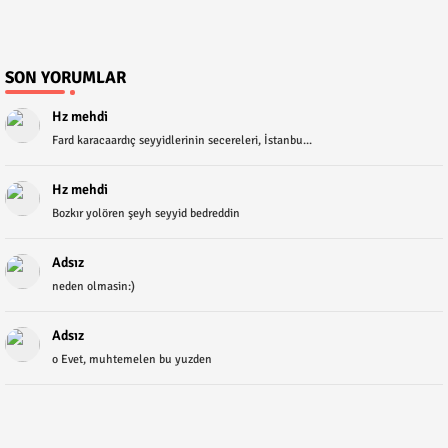
SON YORUMLAR
Hz mehdi
Fard karacaardıç seyyidlerinin secereleri, İstanbu...
Hz mehdi
Bozkır yolören şeyh seyyid bedreddin
Adsız
neden olmasin:)
Adsız
o Evet, muhtemelen bu yuzden