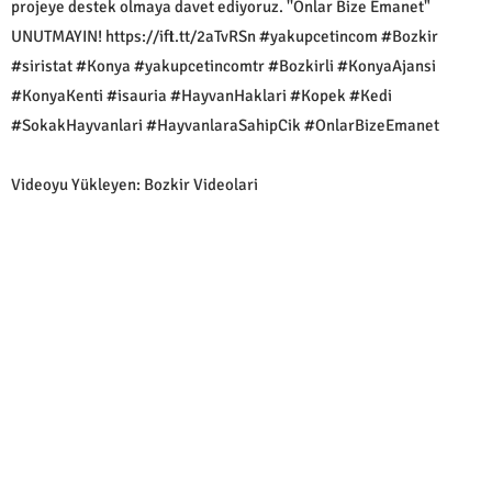
projeye destek olmaya davet ediyoruz. ''Onlar Bize Emanet"
UNUTMAYIN! https://ift.tt/2aTvRSn #yakupcetincom #Bozkir
#siristat #Konya #yakupcetincomtr #Bozkirli #KonyaAjansi
#KonyaKenti #isauria #HayvanHaklari #Kopek #Kedi
#SokakHayvanlari #HayvanlaraSahipCik #OnlarBizeEmanet
Videoyu Yükleyen: Bozkir Videolari