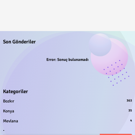
Son Gönderiler
Error:
Sonuç bulunamadı
Kategoriler
Bozkır
363
Konya
35
Mevlana
4
.