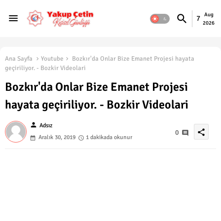
Aug
7
2026
Ana Sayfa
Youtube
Bozkır'da Onlar Bize Emanet Projesi hayata
geçiriliyor. - Bozkir Videolari
Bozkır'da Onlar Bize Emanet Projesi
hayata geçiriliyor. - Bozkir Videolari
person
Adsız
share
0
Aralık 30, 2019
1 dakikada okunur