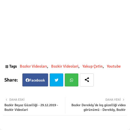
Tags
Bozkır Videoları
Bozkir Videolari
Yakup Çetin
Youtube
Facebook
Twit
Wha
DAHA ESKI
DAHA YENI
Bozkir Beyaz Güzelliği - 29.12.2019 -
Bozkır Dereköy'de kış güzelliği video
ter
tsap
Bozkir Videolari
görünümü - Dereköy, Bozkir
p