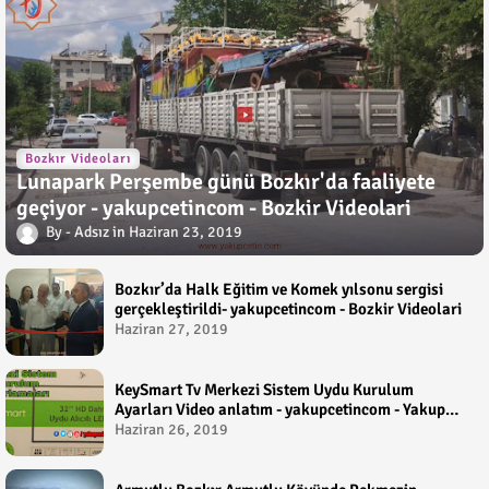
Bozkır Videoları
Lunapark Perşembe günü Bozkır'da faaliyete
geçiyor - yakupcetincom - Bozkir Videolari
Adsız
Haziran 23, 2019
Bozkır’da Halk Eğitim ve Komek yılsonu sergisi
gerçekleştirildi- yakupcetincom - Bozkir Videolari
Haziran 27, 2019
KeySmart Tv Merkezi Sistem Uydu Kurulum
Ayarları Video anlatım - yakupcetincom - Yakup
Çetin
Haziran 26, 2019