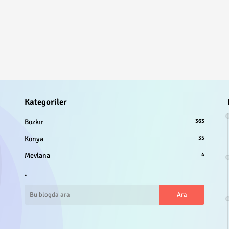
Kategoriler
Bozkır
363
Konya
35
Mevlana
4
.