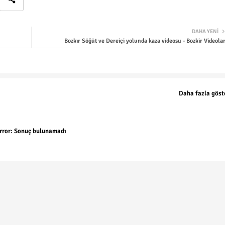
DAHA YENI
Bozkır Söğüt ve Dereiçi yolunda kaza videosu - Bozkir Videolar
Daha fazla göst
rror:
Sonuç bulunamadı