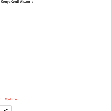
#KonyaKenti #isauria
n
Youtube