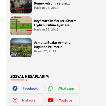
Komek yılsonu sergisi
gerçekleştirildi-
Haziran 27, 2019
yakupcetincom - Bozkir
Videolari
KeySmart Tv Merkezi Sistem
Uydu Kurulum Ayarları
Video anlatım -
Haziran 26, 2019
yakupcetincom - Yakup
Çetin
Armutlu Bozkır Armutlu
Köyünde Pekmezin
Hikayesi:Gezen Bilir Kontv
Kasım 22, 2011
SOSYAL HESAPLARIM
Facebook
Whatsapp
Instagram
Youtube