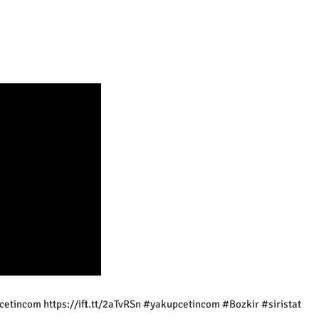
pcetincom https://ift.tt/2aTvRSn #yakupcetincom #Bozkir #siristat