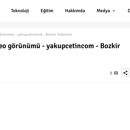
Teknoloji
Eğitim
Hakkımda
Medya
D
görünümü - yakupcetincom - Bozkir Videolari
ideo görünümü - yakupcetincom - Bozkir
share
0