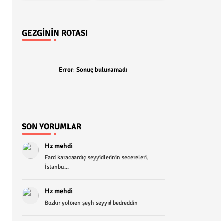
GEZGININ ROTASI
Error:
Sonuç bulunamadı
SON YORUMLAR
Hz mehdi
Fard karacaardıç seyyidlerinin secereleri,
İstanbu...
Hz mehdi
Bozkır yolören şeyh seyyid bedreddin