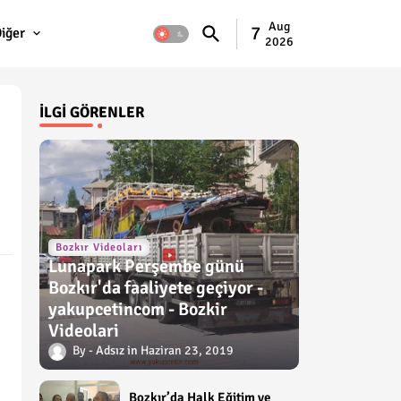
Aug
7
iğer
2026
İLGI GÖRENLER
Bozkır Videoları
Lunapark Perşembe günü
Bozkır'da faaliyete geçiyor -
yakupcetincom - Bozkir
Videolari
Adsız
Haziran 23, 2019
Bozkır’da Halk Eğitim ve