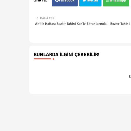
Facebook
Twitter
Whatsapp
DAHA ESKI
Ahilik Haftası Bozkır Tahini KonTv Ekranlarında. - Bozkır Tahini
BUNLARDA İLGINI ÇEKEBILIR!
E