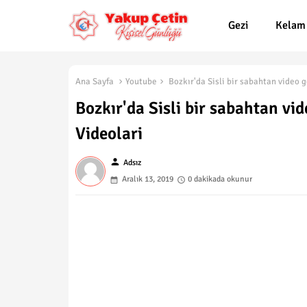
Gezi
Kelam
Ana Sayfa
Youtube
Bozkır'da Sisli bir sabahtan video 
Bozkır'da Sisli bir sabahtan v
Videolari
person
Adsız
Aralık 13, 2019
0 dakikada okunur