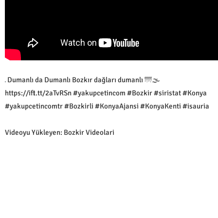
Dumanlı da Dumanlı Bozkır dağları dumanlı 🌁🌫️
https://ift.tt/2aTvRSn #yakupcetincom #Bozkir #siristat #Konya
#yakupcetincomtr #Bozkirli #KonyaAjansi #KonyaKenti #isauria
Videoyu Yükleyen: Bozkir Videolari