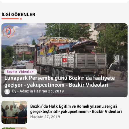
İLGI GÖRENLER
Bozkır Videoları
Lunapark Perşembe günü Bozkır'da faaliyete
geçiyor - yakupcetincom - Bozkir Videolari
Adsız
Haziran 23, 2019
Bozkır’da Halk Eğitim ve Komek yılsonu sergisi
gerçekleştirildi- yakupcetincom - Bozkir Videolari
Haziran 27, 2019