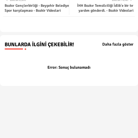
Bozkır Gençlerbirliği - Beyşehir Belediye
İHH Bozkır Temsilciliği İdlib'e bir tır
ter
tsap
Spor karşılaşması - Bozkir Videolari
yardım gönderdi. - Bozkir Videolari
p
BUNLARDA İLGINI ÇEKEBILIR!
Daha fazla göster
Error:
Sonuç bulunamadı