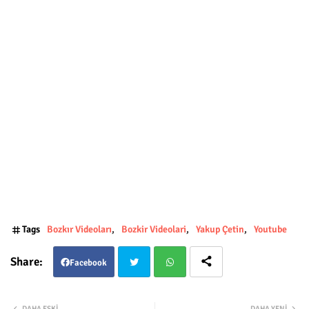
Tags
Bozkır Videoları
Bozkir Videolari
Yakup Çetin
Youtube
Facebook
Twit
Wha
DAHA ESKI
DAHA YENI