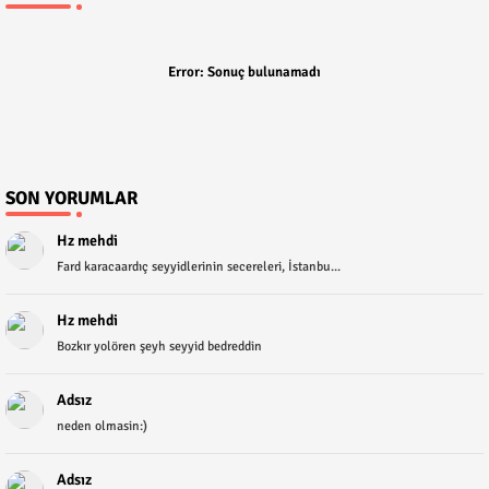
Error:
Sonuç bulunamadı
SON YORUMLAR
Hz mehdi
Fard karacaardıç seyyidlerinin secereleri, İstanbu...
Hz mehdi
Bozkır yolören şeyh seyyid bedreddin
Adsız
neden olmasin:)
Adsız