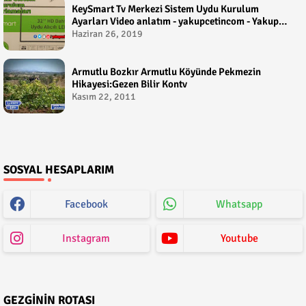
KeySmart Tv Merkezi Sistem Uydu Kurulum
Ayarları Video anlatım - yakupcetincom - Yakup
Çetin
Haziran 26, 2019
Armutlu Bozkır Armutlu Köyünde Pekmezin
Hikayesi:Gezen Bilir Kontv
Kasım 22, 2011
SOSYAL HESAPLARIM
Facebook
Whatsapp
Instagram
Youtube
GEZGININ ROTASI