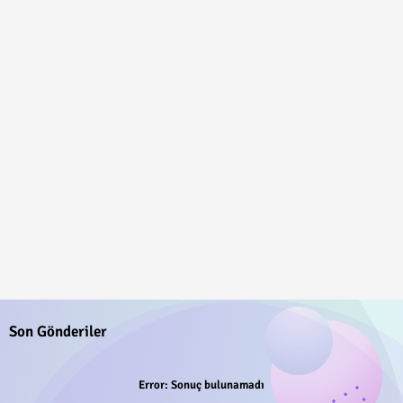
Son Gönderiler
Error:
Sonuç bulunamadı