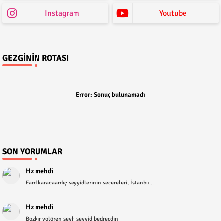
Instagram
Youtube
GEZGININ ROTASI
Error:
Sonuç bulunamadı
SON YORUMLAR
Hz mehdi
Fard karacaardıç seyyidlerinin secereleri, İstanbu...
Hz mehdi
Bozkır yolören şeyh seyyid bedreddin