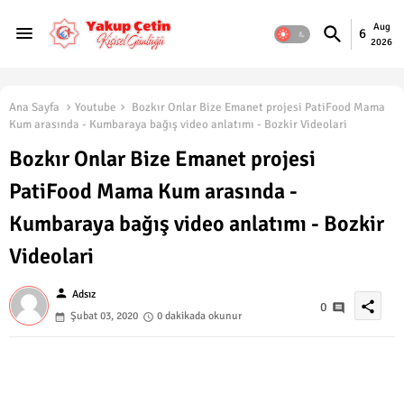
Aug
6
2026
Ana Sayfa
Youtube
Bozkır Onlar Bize Emanet projesi PatiFood Mama
Kum arasında - Kumbaraya bağış video anlatımı - Bozkir Videolari
Bozkır Onlar Bize Emanet projesi
PatiFood Mama Kum arasında -
Kumbaraya bağış video anlatımı - Bozkir
Videolari
person
Adsız
share
0
Şubat 03, 2020
0 dakikada okunur