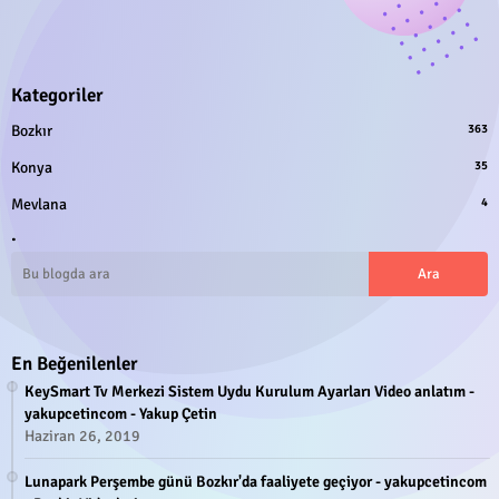
Kategoriler
Bozkır
363
Konya
35
Mevlana
4
.
En Beğenilenler
KeySmart Tv Merkezi Sistem Uydu Kurulum Ayarları Video anlatım -
yakupcetincom - Yakup Çetin
Haziran 26, 2019
Lunapark Perşembe günü Bozkır'da faaliyete geçiyor - yakupcetincom