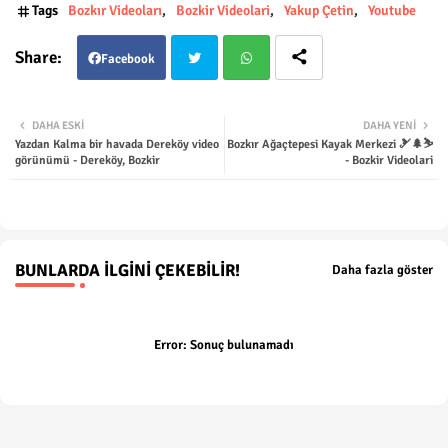
Tags
Bozkır Videoları
Bozkir Videolari
Yakup Çetin
Youtube
Facebook
Twit
Wha
DAHA ESKI
DAHA YENI
Yazdan Kalma bir havada Dereköy video
Bozkır Ağaçtepesi Kayak Merkezi 🎿🌲⛷️
ter
tsap
görünümü - Dereköy, Bozkir
- Bozkir Videolari
p
BUNLARDA İLGINI ÇEKEBILIR!
Daha fazla göster
Error:
Sonuç bulunamadı