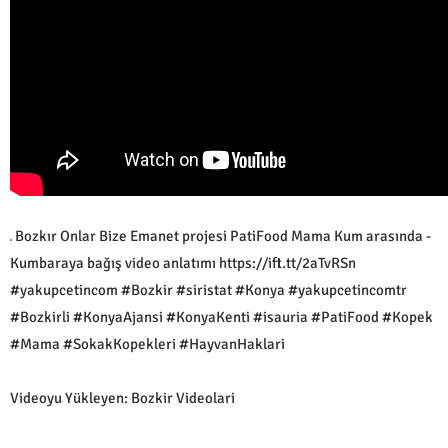
Bozkır Onlar Bize Emanet projesi PatiFood Mama Kum arasında -
Kumbaraya bağış video anlatımı https://ift.tt/2aTvRSn
#yakupcetincom #Bozkir #siristat #Konya #yakupcetincomtr
#Bozkirli #KonyaAjansi #KonyaKenti #isauria #PatiFood #Kopek
#Mama #SokakKopekleri #HayvanHaklari
Videoyu Yükleyen: Bozkir Videolari