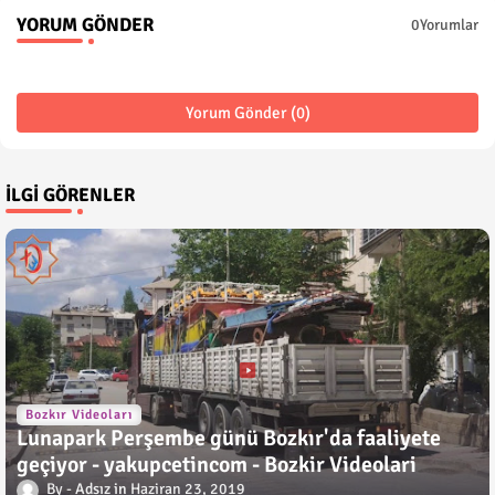
YORUM GÖNDER
0Yorumlar
Yorum Gönder (0)
İLGI GÖRENLER
Bozkır Videoları
Lunapark Perşembe günü Bozkır'da faaliyete
geçiyor - yakupcetincom - Bozkir Videolari
Adsız
Haziran 23, 2019