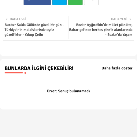
Twit
Wha
DAHA ESKI
DAHA YENI
Burdur Salda Gölünde güzel bir gün -
Bozkır Ayğırdibin'de millet piknikte,
ter
tsap
Türkiye'nin maldivlerinde eşsiz
Bahar gelince herkes piknik alanlarında
güzellikler - Yakup Çetin
- Bozkır'da Yaşam
p
BUNLARDA İLGINI ÇEKEBILIR!
Daha fazla göster
Error:
Sonuç bulunamadı