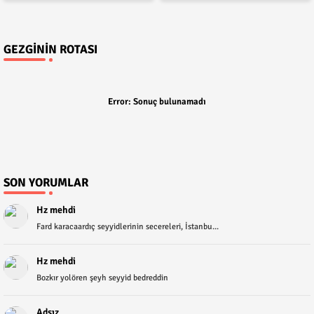
GEZGININ ROTASI
Error:
Sonuç bulunamadı
SON YORUMLAR
Hz mehdi
Fard karacaardıç seyyidlerinin secereleri, İstanbu...
Hz mehdi
Bozkır yolören şeyh seyyid bedreddin
Adsız