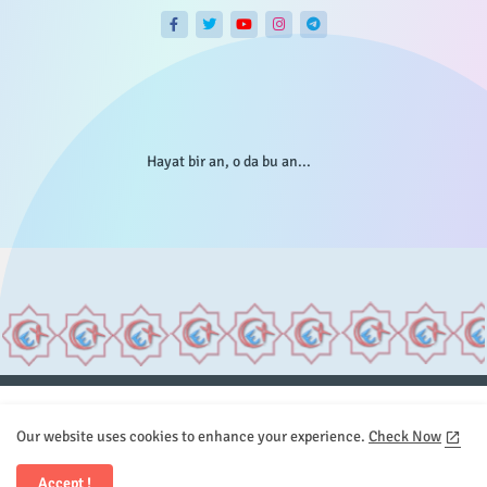
Hayat bir an, o da bu an...
Anasayfa
Hakkımızda
Gizlilik Telif
İstatistikler
Our website uses cookies to enhance your experience.
Check Now
Sitemap
İletişim
Accept !