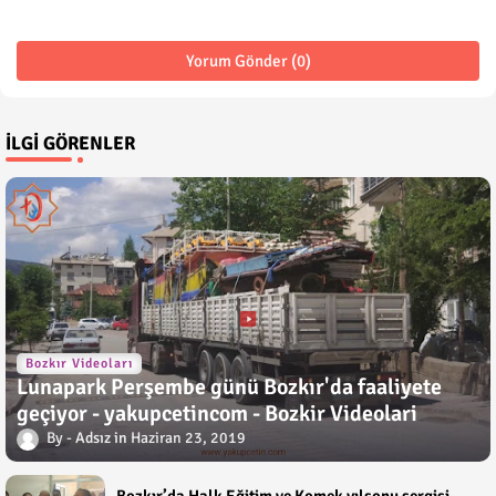
Yorum Gönder (0)
İLGI GÖRENLER
Bozkır Videoları
Lunapark Perşembe günü Bozkır'da faaliyete
geçiyor - yakupcetincom - Bozkir Videolari
Adsız
Haziran 23, 2019
Bozkır’da Halk Eğitim ve Komek yılsonu sergisi