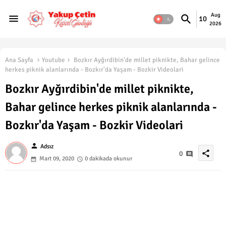
Aug
10
2026
Ana Sayfa
Youtube
Bozkır Ayğırdibin'de millet piknikte, Bahar gelince
herkes piknik alanlarında - Bozkır'da Yaşam - Bozkir Videolari
Bozkır Ayğırdibin'de millet piknikte,
Bahar gelince herkes piknik alanlarında -
Bozkır'da Yaşam - Bozkir Videolari
person
Adsız
share
0
Mart 09, 2020
0 dakikada okunur