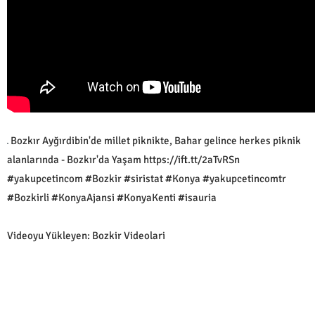
Bozkır Ayğırdibin'de millet piknikte, Bahar gelince herkes piknik
alanlarında - Bozkır'da Yaşam https://ift.tt/2aTvRSn
#yakupcetincom #Bozkir #siristat #Konya #yakupcetincomtr
#Bozkirli #KonyaAjansi #KonyaKenti #isauria
Videoyu Yükleyen: Bozkir Videolari