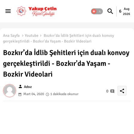
Aug
6
2026
Ana Sayfa
Youtube
Bozkır’da İdlib Şehitleri için dualı konvoy
gerçekleştirildi - Bozkır'da Yaşam - Bozkir Videolari
Bozkır’da İdlib Şehitleri için dualı konvoy
gerçekleştirildi - Bozkır'da Yaşam -
Bozkir Videolari
person
Adsız
share
0
Mart 04, 2020
1 dakikada okunur