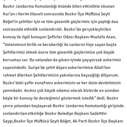
Bozkır Jandarma Komutanlığı önünde biten etkinlikte okunan
Kur’an-ı Kerim tilaveti sonrasında Bozkır İlçe Müftüsü Seyit
Böğet’in şehitler için ve tüm güvenlik güçlerimiz için yaptığı dua
sonrasında etkinlik sonlandırıldı. Bozkır’da gerçekleştirilen
konvoy ile ilgili konuşan Şoförler Odası Başkanı Mustafa Asan,
"Vatanımızın birlik ve beraberliği ile canlarını hiçe sayan başta
Şehitlerimiz olmak üzere tüm güvenlik güçlerimize çok büyük
borcumuz var. Bu vatandan da güven içinde yaşıyorsak askerimiz
sayesindedir. Suriye’de şehit düşen askerlerimize Allah’tan
rahmet dilerken Şehitlerimizin yakınlarına başsağlığı diliyorum.
Bozkır'daki şoför esnafımız askerimizin ve her daim devletimizin
yanındadır. Acımız çok büyük odamız olarak bizlerde en azından
böyle bir konvoy ile desteğimizi göstermek istedik” dedi. Bozkır
çevre yolundan başlayarak Bozkır Jandarma Komutanlığı girişinde
sonlandırılan etkinliğe Bozkır Belediye Başkanı Sadetttin
Saygı,Bozkır İlçe Müftüsü Seyit Böğet, Ak Parti Bozkır İlçe Başkanı