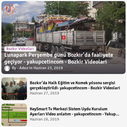
Bozkır Videoları
Lunapark Perşembe günü Bozkır'da faaliyete
geçiyor - yakupcetincom - Bozkir Videolari
Adsız
Haziran 23, 2019
Bozkır’da Halk Eğitim ve Komek yılsonu sergisi
gerçekleştirildi- yakupcetincom - Bozkir Videolari
Haziran 27, 2019
KeySmart Tv Merkezi Sistem Uydu Kurulum
Ayarları Video anlatım - yakupcetincom - Yakup
Çetin
Haziran 26, 2019