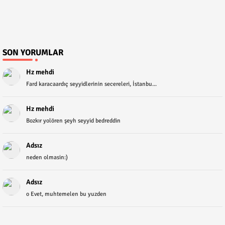
SON YORUMLAR
Hz mehdi
Fard karacaardıç seyyidlerinin secereleri, İstanbu...
Hz mehdi
Bozkır yolören şeyh seyyid bedreddin
Adsız
neden olmasin:)
Adsız
o Evet, muhtemelen bu yuzden