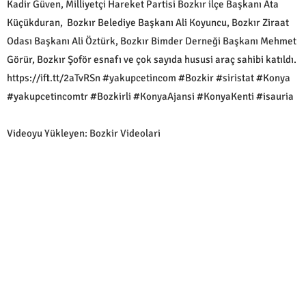
Kadir Güven, Milliyetçi Hareket Partisi Bozkır ilçe Başkanı Ata
Küçükduran, Bozkır Belediye Başkanı Ali Koyuncu, Bozkır Ziraat
Odası Başkanı Ali Öztürk, Bozkır Bimder Derneği Başkanı Mehmet
Görür, Bozkır Şoför esnafı ve çok sayıda hususi araç sahibi katıldı.
https://ift.tt/2aTvRSn #yakupcetincom #Bozkir #siristat #Konya
#yakupcetincomtr #Bozkirli #KonyaAjansi #KonyaKenti #isauria
Videoyu Yükleyen: Bozkir Videolari