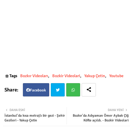
Tags
Bozkır Videoları
Bozkir Videolari
Yakup Çetin
Youtube
Facebook
Twit
Wha
DAHA ESKI
DAHA YENI
İstanbul'da kısa metrajlı bir gezi - Şehir
Bozkır'da Adıyaman Ömer Aybak Çiğ
ter
tsap
Gezileri - Yakup Çetin
Köfte açıldı. - Bozkir Videolari
p