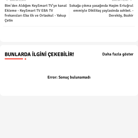
Bim'den Aldığım KeySmart TV'ye kanal
Sokağa çıkma yasağında Haşim Ertuğrul
ter
tsap
Ekleme - KeySmart TV EBA TV
emmiyle Dikilitaş yaylasinda sohbet. -
frekansları Eba ilk ve Ortaokul - Yakup
Dereköy, Bozkir
Çetin
p
BUNLARDA İLGINI ÇEKEBILIR!
Daha fazla göster
Error:
Sonuç bulunamadı