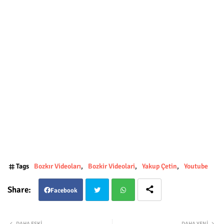
Tags
Bozkır Videoları
Bozkir Videolari
Yakup Çetin
Youtube
Facebook
Twit
Wha
DAHA ESKI
DAHA YENI