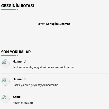
GEZGININ ROTASI
Error:
Sonuç bulunamadı
SON YORUMLAR
Hz mehdi
Fard karacaardıç seyyidlerinin secereleri, İstanbu...
Hz mehdi
Bozkır yolören şeyh seyyid bedreddin
Adsız
neden olmasin:)