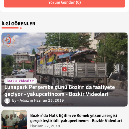
Yorum Gönder (0)
İLGI GÖRENLER
Bozkır Videoları
Lunapark Perşembe günü Bozkır'da faaliyete
geçiyor - yakupcetincom - Bozkir Videolari
Adsız
Haziran 23, 2019
Bozkır’da Halk Eğitim ve Komek yılsonu sergisi
gerçekleştirildi- yakupcetincom - Bozkir Videolari
Haziran 27, 2019