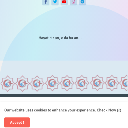
Hayat bir an, o da bu an...
Anasayfa
Hakkımızda
Gizlilik Telif
İstatistikler
Our website uses cookies to enhance your experience.
Check Now
Sitemap
İletişim
Accept !
All Right Reserved Copyright © Element.X