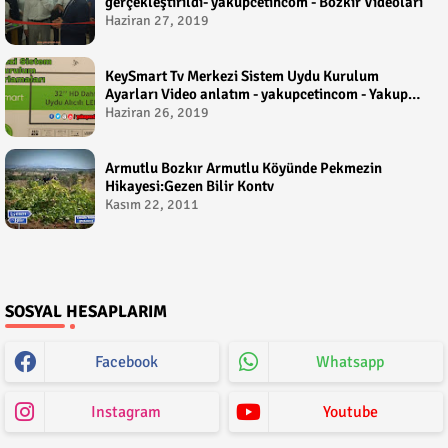
gerçekleştirildi- yakupcetincom - Bozkir Videolari
Haziran 27, 2019
KeySmart Tv Merkezi Sistem Uydu Kurulum
Ayarları Video anlatım - yakupcetincom - Yakup
Çetin
Haziran 26, 2019
Armutlu Bozkır Armutlu Köyünde Pekmezin
Hikayesi:Gezen Bilir Kontv
Kasım 22, 2011
SOSYAL HESAPLARIM
Facebook
Whatsapp
Instagram
Youtube