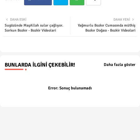
Twit
Wha
DAHA ESKI
DAHA YENI
Sugözünde MaşAllah sular çağlıyor.
Yağmurlu Bozkır Cumasında müthiş
ter
tsap
Sorkun Bozkır - Bozkir Videolari
Bozkır Doğası - Bozkir Videolari
p
BUNLARDA İLGINI ÇEKEBILIR!
Daha fazla göster
Error:
Sonuç bulunamadı