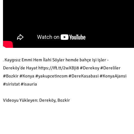
Kaygısız Emmi Hem İlahi Söyler hemde bahçe işi işler -
Dereköy'de Hayat https://ift.tt/2wXBji8 #Derekoy #Dereliler
#Bozkir #Konya #yakupcetincom #DereKasabasi #KonyaAjansi
#siristat #isauria
Videoyu Yükleyen: Dereköy, Bozkir