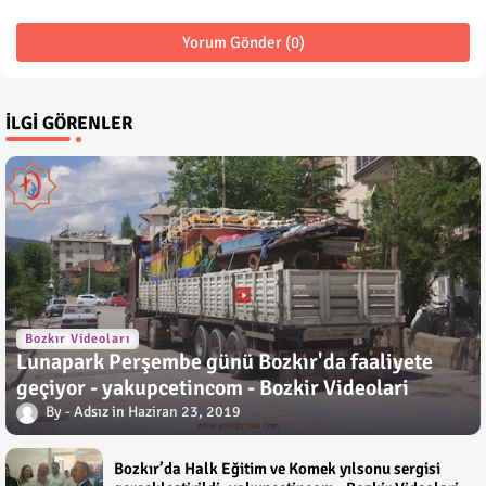
Yorum Gönder (0)
İLGI GÖRENLER
Bozkır Videoları
Lunapark Perşembe günü Bozkır'da faaliyete
geçiyor - yakupcetincom - Bozkir Videolari
Adsız
Haziran 23, 2019
Bozkır’da Halk Eğitim ve Komek yılsonu sergisi