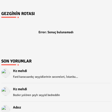
GEZGININ ROTASI
Error:
Sonuç bulunamadı
SON YORUMLAR
Hz mehdi
Fard karacaardıç seyyidlerinin secereleri, İstanbu...
Hz mehdi
Bozkır yolören şeyh seyyid bedreddin
Adsız