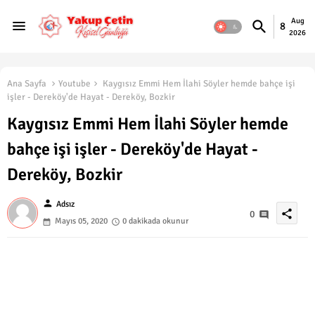
Aug
8
2026
Ana Sayfa
Youtube
Kaygısız Emmi Hem İlahi Söyler hemde bahçe işi
işler - Dereköy'de Hayat - Dereköy, Bozkir
Kaygısız Emmi Hem İlahi Söyler hemde
bahçe işi işler - Dereköy'de Hayat -
Dereköy, Bozkir
person
Adsız
share
0
Mayıs 05, 2020
0 dakikada okunur