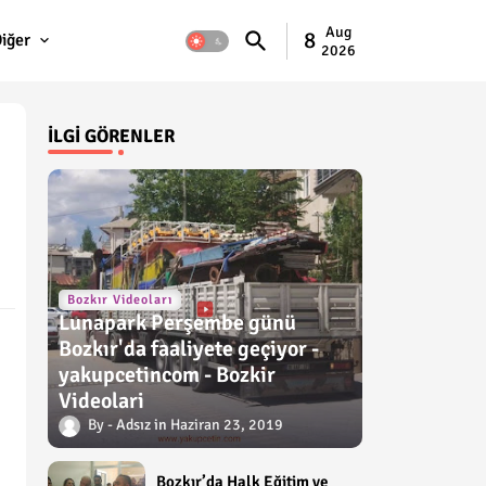
Aug
8
iğer
2026
İLGI GÖRENLER
Bozkır Videoları
Lunapark Perşembe günü
Bozkır'da faaliyete geçiyor -
yakupcetincom - Bozkir
Videolari
Adsız
Haziran 23, 2019
Bozkır’da Halk Eğitim ve