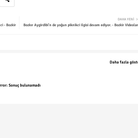
DAHA YENI
i - Bozkir
Bozkır Aygirdibi'n de yoğun piknikci ilgisi devam ediyor. - Bozkir Videolar
Daha fazla göst
rror:
Sonuç bulunamadı