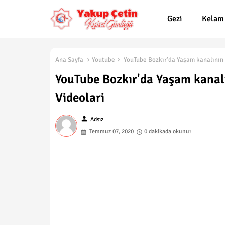
Gezi
Kelam
Ana Sayfa
Youtube
YouTube Bozkır'da Yaşam kanalının b
YouTube Bozkır'da Yaşam kanalı
Videolari
person
Adsız
Temmuz 07, 2020
0 dakikada okunur