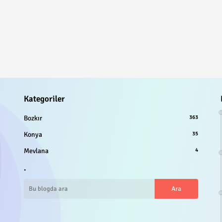
Kategoriler
Bozkır
363
Konya
35
Mevlana
4
.