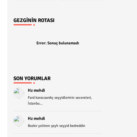
GEZGININ ROTASI
Error:
Sonuç bulunamadı
SON YORUMLAR
Hz mehdi
Fard karacaardıç seyyidlerinin secereleri,
İstanbu...
Hz mehdi
Bozkır yolören şeyh seyyid bedreddin