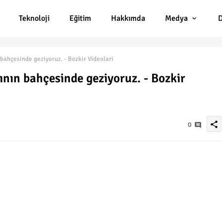
Teknoloji
Eğitim
Hakkımda
Medya
D
ahçesinde geziyoruz. - Bozkir Videolari
nın bahçesinde geziyoruz. - Bozkir
share
0