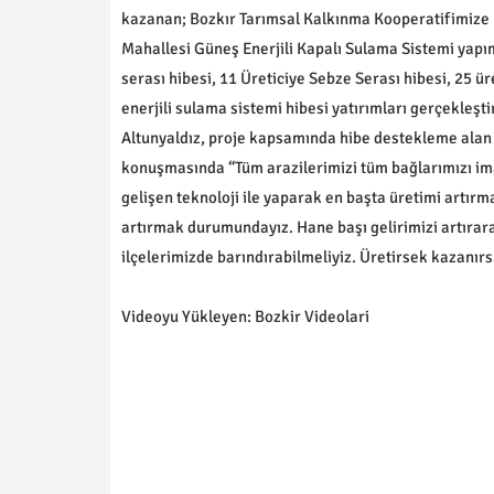
kazanan; Bozkır Tarımsal Kalkınma Kooperatifimize B
Mahallesi Güneş Enerjili Kapalı Sulama Sistemi yapımı
serası hibesi, 11 Üreticiye Sebze Serası hibesi, 25 üre
enerjili sulama sistemi hibesi yatırımları gerçekleşt
Altunyaldız, proje kapsamında hibe destekleme alan üre
konuşmasında “Tüm arazilerimizi tüm bağlarımızı im
gelişen teknoloji ile yaparak en başta üretimi artırm
artırmak durumundayız. Hane başı gelirimizi artır
ilçelerimizde barındırabilmeliyiz. Üretirsek kazanır
Videoyu Yükleyen: Bozkir Videolari