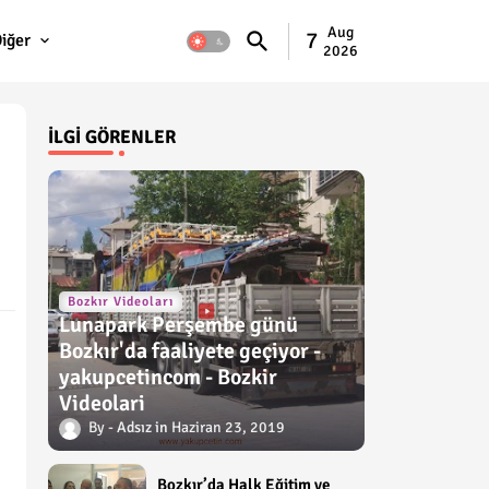
Aug
7
iğer
2026
İLGI GÖRENLER
Bozkır Videoları
Lunapark Perşembe günü
Bozkır'da faaliyete geçiyor -
yakupcetincom - Bozkir
Videolari
Adsız
Haziran 23, 2019
Bozkır’da Halk Eğitim ve