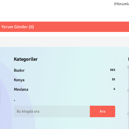
0Yoruml
Yorum Gönder (0)
Kategoriler
Bozkır
363
Konya
35
Mevlana
4
.