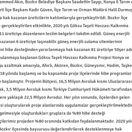
ammed Akın, Bozkır Belediye Başkanı Saadettin Saygı, Konya İl Tarım 
ti İlçe Başkanı Kadir Güven, İlçe Tarım ve Orman Müdürü Halil Durmuş
hak kazanan üreticilerin katılımlarıyla gerçekleştirildi. Bozkır İlçe
erçekleştirilen etkinlikte, 2020 yılı Göksu Taşeli Havzası Kalkınma
 üreticiye düzenlenen teslim belgeleri takdim edildi. Güneş enerjili
zanan 6 üreticiye taşınabilir güneş enerjili sulama sitemlerinin
mini hibe desteğinden yararlanmaya hak kazanan 81 üreticiye 50şer ad
uygulanmaya başlanan Göksu Taşeli Havzası Kalkınma Projesi Konya ve
uğu azaltmak amacıyla, Ahırlı, Akören, Bozkır, Güneysınır, Hadim, Taşke
2018 yılında başlamış ve bu kapsamda proje ilçelerinde hibe programlar
başlamıştır. Projenin Bütçesi, 16,5 Milyon Avroluk kısmı Uluslararası
ak, 3,5 Milyon Avroluk kısmı Türkiye Cumhuriyeti Hükümeti tarafından
ere yaklaşık 22,5 Milyon Avrodur. Her yılın sonunda, ilçelerden gelen
esi oluşturularak proje alanlarında uygulamalar gerçekleştirilmektedir
 gelmesiyle oluşturdukları gruplara da %80 hibe desteği
çilerimiz projeden %80 oranında katkıdan faydalanmaktadır. 2020 yılı
Bozkır ilçesinde başvurusu değerlendirilerek desteklenmeye hak