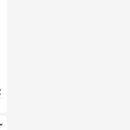
y
r
er