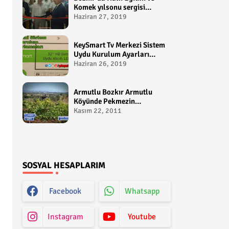
Komek yılsonu sergisi
gerçekleştirildi-
Haziran 27, 2019
yakupcetincom - Bozkir
Videolari
KeySmart Tv Merkezi Sistem
Uydu Kurulum Ayarları
Video anlatım -
Haziran 26, 2019
yakupcetincom - Yakup
Çetin
Armutlu Bozkır Armutlu
Köyünde Pekmezin
Hikayesi:Gezen Bilir Kontv
Kasım 22, 2011
SOSYAL HESAPLARIM
Facebook
Whatsapp
Instagram
Youtube