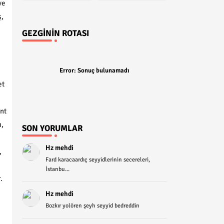
ve
,
GEZGININ ROTASI
Error:
Sonuç bulunamadı
et
nt
ı,
SON YORUMLAR
Hz mehdi
,
Fard karacaardıç seyyidlerinin secereleri,
İstanbu...
.
Hz mehdi
Bozkır yolören şeyh seyyid bedreddin