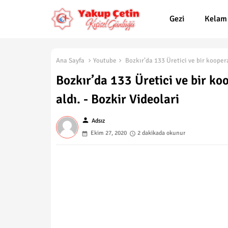
Gezi
Kelam
Ana Sayfa
Youtube
Bozkır’da 133 Üretici ve bir koopera
Bozkır’da 133 Üretici ve bir koo
aldı. - Bozkir Videolari
person
Adsız
Ekim 27, 2020
2 dakikada okunur