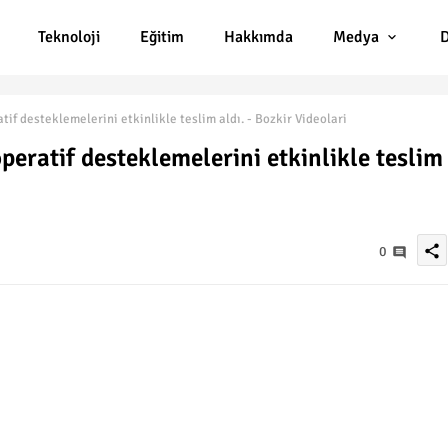
Teknoloji
Eğitim
Hakkımda
Medya
D
tif desteklemelerini etkinlikle teslim aldı. - Bozkir Videolari
peratif desteklemelerini etkinlikle teslim
share
0