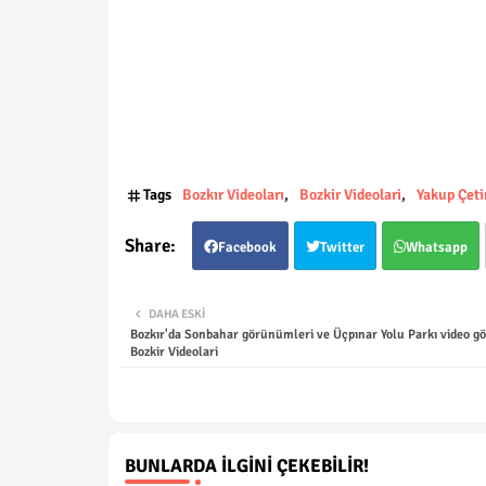
Tags
Bozkır Videoları
Bozkir Videolari
Yakup Çeti
Facebook
Twitter
Whatsapp
DAHA ESKI
Bozkır'da Sonbahar görünümleri ve Üçpınar Yolu Parkı video 
Bozkir Videolari
BUNLARDA İLGINI ÇEKEBILIR!