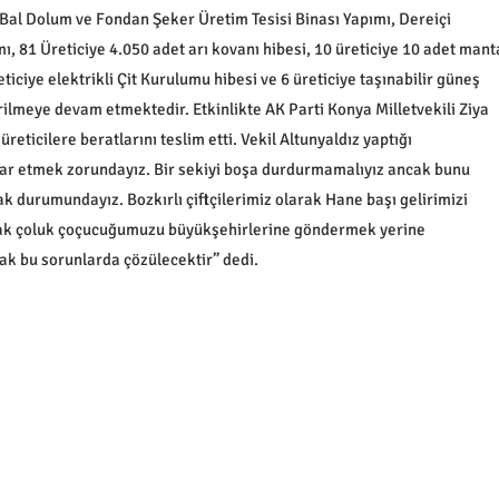
al Dolum ve Fondan Şeker Üretim Tesisi Binası Yapımı, Dereiçi
, 81 Üreticiye 4.050 adet arı kovanı hibesi, 10 üreticiye 10 adet mant
ticiye elektrikli Çit Kurulumu hibesi ve 6 üreticiye taşınabilir güneş
irilmeye devam etmektedir. Etkinlikte AK Parti Konya Milletvekili Ziya
ticilere beratlarını teslim etti. Vekil Altunyaldız yaptığı
ar etmek zorundayız. Bir sekiyi boşa durdurmamalıyız ancak bunu
ak durumundayız. Bozkırlı çiftçilerimiz olarak Hane başı gelirimizi
arak çoluk çoçucuğumuzu büyükşehirlerine göndermek yerine
sak bu sorunlarda çözülecektir” dedi.