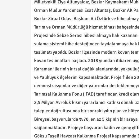
Milletvekili Ziya Altunyaldız, Bozkır Kaymakamı Muh
Orman Müdür Yardımcısı Esat Altuntaş, Bozkır AK Par
Bozkır Ziraat Odası Başkanı Ali Öztürk ve hibe almaya 
Tarım ve Orman Müdürlüğü hizmet binası bahçesinde g
Projesinde Sebze Serası hibesi almaya hak kazanan 11
sulama sistemi hibe desteğinden faydalanmaya hak ka
teslimatı yapıldı. Bozkır ilçesinde modern kovan te
kovan teslimatları başladı. 2018 yılından itibaren 
Karaman illerinin kırsal dağlık alanlarında, yoksull
ve Yalıhüyük ilçelerini kapsamaktadır. Proje fiilen 
demonstrasyonlar ve diğer yatırımlar desteklenmeye 
Tarımsal Kalkınma Fonu (IFAD) tarafından kredi olar
2,5 Milyon Avroluk kısmı yararlanıcı katkısı olmak üz
talepler doğrultusunda bir sonraki yılın plan ve bütç
Bireysel başvurularda %70, en az 5 kişinin bir araya
sağlanmaktadır. Projeye başvuran kadın ve genç çift
Göksu Taşeli Havzası Kalkınma Projesi kapsamında 