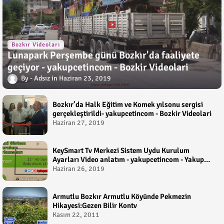
Bozkır Videoları
Lunapark Perşembe günü Bozkır'da faaliyete
geçiyor - yakupcetincom - Bozkir Videolari
Adsız
Haziran 23, 2019
Bozkır’da Halk Eğitim ve Komek yılsonu sergisi
gerçekleştirildi- yakupcetincom - Bozkir Videolari
Haziran 27, 2019
KeySmart Tv Merkezi Sistem Uydu Kurulum
Ayarları Video anlatım - yakupcetincom - Yakup
Çetin
Haziran 26, 2019
Armutlu Bozkır Armutlu Köyünde Pekmezin
Hikayesi:Gezen Bilir Kontv
Kasım 22, 2011