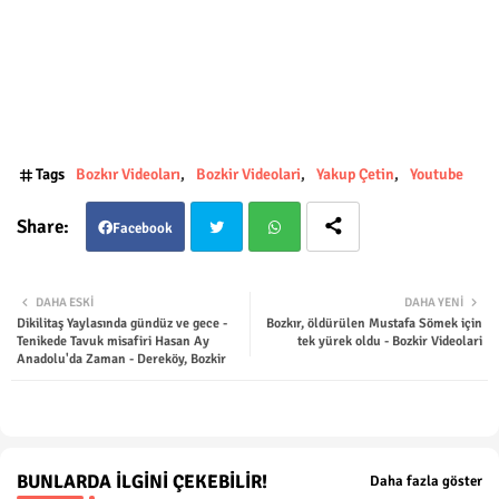
Tags
Bozkır Videoları
Bozkir Videolari
Yakup Çetin
Youtube
Facebook
Twit
Wha
DAHA ESKI
DAHA YENI
Dikilitaş Yaylasında gündüz ve gece -
Bozkır, öldürülen Mustafa Sömek için
ter
tsap
Tenikede Tavuk misafiri Hasan Ay
tek yürek oldu - Bozkir Videolari
Anadolu'da Zaman - Dereköy, Bozkir
p
BUNLARDA İLGINI ÇEKEBILIR!
Daha fazla göster