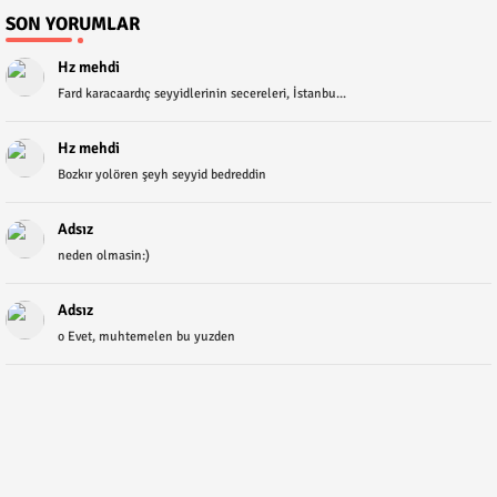
SON YORUMLAR
Hz mehdi
Fard karacaardıç seyyidlerinin secereleri, İstanbu...
Hz mehdi
Bozkır yolören şeyh seyyid bedreddin
Adsız
neden olmasin:)
Adsız
o Evet, muhtemelen bu yuzden