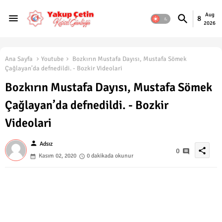
Aug
8
2026
Ana Sayfa
Youtube
Bozkırın Mustafa Dayısı, Mustafa Sömek
Çağlayan’da defnedildi. - Bozkir Videolari
Bozkırın Mustafa Dayısı, Mustafa Sömek
Çağlayan’da defnedildi. - Bozkir
Videolari
person
Adsız
share
0
Kasım 02, 2020
0 dakikada okunur