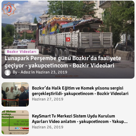
Bozkır Videoları
Lunapark Perşembe günü Bozkır'da faaliyete
geçiyor - yakupcetincom - Bozkir Videolari
Adsız
Haziran 23, 2019
Bozkır’da Halk Eğitim ve Komek yılsonu sergisi
gerçekleştirildi- yakupcetincom - Bozkir Videolari
Haziran 27, 2019
KeySmart Tv Merkezi Sistem Uydu Kurulum
Ayarları Video anlatım - yakupcetincom - Yakup
Çetin
Haziran 26, 2019