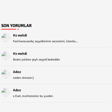
SON YORUMLAR
Hz mehdi
Fard karacaardıç seyyidlerinin secereleri, İstanbu...
Hz mehdi
Bozkır yolören şeyh seyyid bedreddin
Adsız
neden olmasin:)
Adsız
o Evet, muhtemelen bu yuzden