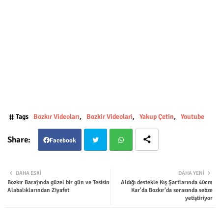
Tags
Bozkır Videoları
Bozkir Videolari
Yakup Çetin
Youtube
Facebook
Twit
Wha
DAHA ESKI
DAHA YENI
Bozkır Barajında güzel bir gün ve Tesisin
Aldığı destekle Kış Şartlarında 40cm
ter
tsap
Alabalıklarından Ziyafet
Kar'da Bozkır’da serasında sebze
yetiştiriyor
p