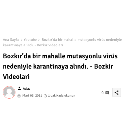
Ana Sayfa
Youtube
Bozkır’da bir mahalle mutasyonlu virüs nedeniyle
karantinaya alındı. - Bozkir Videolari
Bozkır’da bir mahalle mutasyonlu virüs
nedeniyle karantinaya alındı. - Bozkir
Videolari
person
Adsız
share
0
Mart 03, 2021
1 dakikada okunur