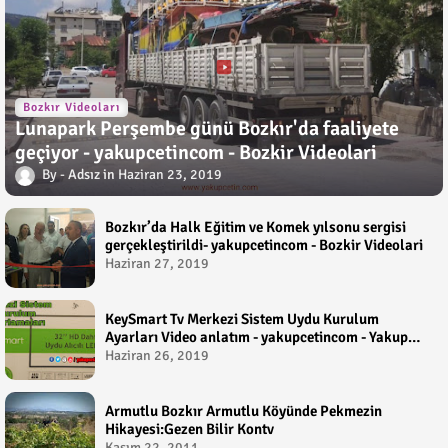
Bozkır Videoları
Lunapark Perşembe günü Bozkır'da faaliyete
geçiyor - yakupcetincom - Bozkir Videolari
Adsız
Haziran 23, 2019
Bozkır’da Halk Eğitim ve Komek yılsonu sergisi
gerçekleştirildi- yakupcetincom - Bozkir Videolari
Haziran 27, 2019
KeySmart Tv Merkezi Sistem Uydu Kurulum
Ayarları Video anlatım - yakupcetincom - Yakup
Çetin
Haziran 26, 2019
Armutlu Bozkır Armutlu Köyünde Pekmezin
Hikayesi:Gezen Bilir Kontv
Kasım 22, 2011