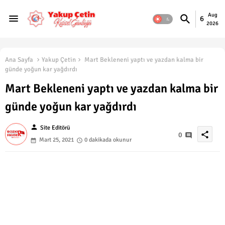
Aug
6
2026
Ana Sayfa
Yakup Çetin
Mart Bekleneni yaptı ve yazdan kalma bir
günde yoğun kar yağdırdı
Mart Bekleneni yaptı ve yazdan kalma bir
günde yoğun kar yağdırdı
person
Site Editörü
share
0
Mart 25, 2021
0 dakikada okunur