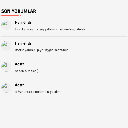
SON YORUMLAR
Hz mehdi
Fard karacaardıç seyyidlerinin secereleri, İstanbu...
Hz mehdi
Bozkır yolören şeyh seyyid bedreddin
Adsız
neden olmasin:)
Adsız
o Evet, muhtemelen bu yuzden