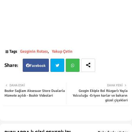
Tags
Gezginin Rotası
Yakup Çetin
Facebook
Twit
Wha
DAHA ESKI
DAHA YENI
Bozkır Sağlam Aksesuar Store Dualarla
Gezgin Ekiple Bol Rüzgarlı Yayla
ter
tsap
Hizmete açıldı - Bozkir Videolari
Yolculuğu -Eriyen karlar ve baharın
güzel çiçekleri
p