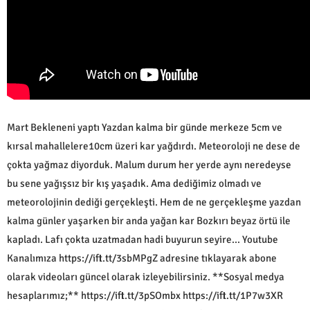
Mart Bekleneni yaptı Yazdan kalma bir günde merkeze 5cm ve
kırsal mahallelere10cm üzeri kar yağdırdı. Meteoroloji ne dese de
çokta yağmaz diyorduk. Malum durum her yerde aynı neredeyse
bu sene yağışsız bir kış yaşadık. Ama dediğimiz olmadı ve
meteorolojinin dediği gerçekleşti. Hem de ne gerçekleşme yazdan
kalma günler yaşarken bir anda yağan kar Bozkırı beyaz örtü ile
kapladı. Lafı çokta uzatmadan hadi buyurun seyire... Youtube
Kanalımıza https://ift.tt/3sbMPgZ adresine tıklayarak abone
olarak videoları güncel olarak izleyebilirsiniz. **Sosyal medya
hesaplarımız;** https://ift.tt/3pSOmbx https://ift.tt/1P7w3XR