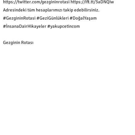
https://twitter.com/gezgininrotasi https://ift.tt/3aDNQIw
Adresindeki tüm hesaplarımızı takip edebilirsiniz.
#GezgininRotasi #GeziGünlükleri #DoğalYaşam
#İnsanaDairHikayeler #yakupcetincom
Gezginin Rotası