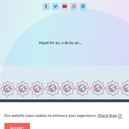
Hayat bir an, o da bu an...
Anasayfa
Hakkımızda
Gizlilik Telif
İstatistikler
Our website uses cookies to enhance your experience.
Check Now
Sitemap
İletişim
Accept !