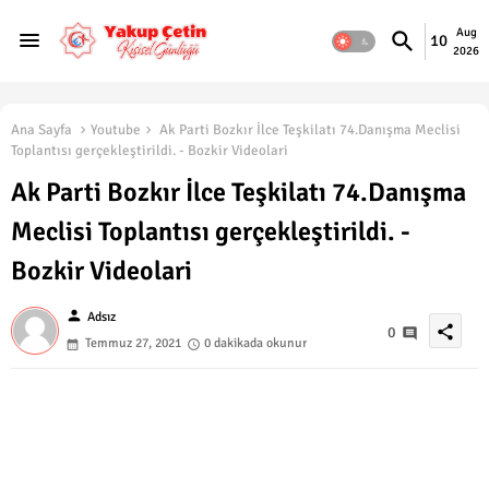
Aug
10
2026
Ana Sayfa
Youtube
Ak Parti Bozkır İlce Teşkilatı 74.Danışma Meclisi
Toplantısı gerçekleştirildi. - Bozkir Videolari
Ak Parti Bozkır İlce Teşkilatı 74.Danışma
Meclisi Toplantısı gerçekleştirildi. -
Bozkir Videolari
person
Adsız
share
0
Temmuz 27, 2021
0 dakikada okunur