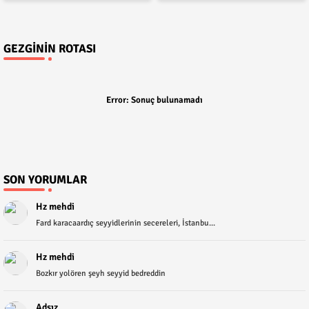
GEZGININ ROTASI
Error:
Sonuç bulunamadı
SON YORUMLAR
Hz mehdi
Fard karacaardıç seyyidlerinin secereleri, İstanbu...
Hz mehdi
Bozkır yolören şeyh seyyid bedreddin
Adsız