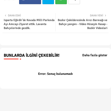
Twit
Wha
DAHA ESKI
DAHA YENI
Isparta Eğirdir'de Kovada Milli Parkında
Bozkır Çakılderesinde Arıcı Barınağı ve
ter
tsap
Ayı Amcayı Ziyaret ettik. Lavanta
Bahçe yangını - Video Hüseyin Kasap -
Bahçelerinde gezdik.
Bozkir Videolari
p
BUNLARDA İLGINI ÇEKEBILIR!
Daha fazla göster
Error:
Sonuç bulunamadı