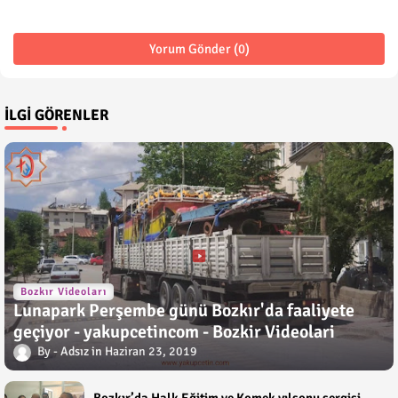
Yorum Gönder (0)
İLGI GÖRENLER
Bozkır Videoları
Lunapark Perşembe günü Bozkır'da faaliyete
geçiyor - yakupcetincom - Bozkir Videolari
Adsız
Haziran 23, 2019
Bozkır’da Halk Eğitim ve Komek yılsonu sergisi