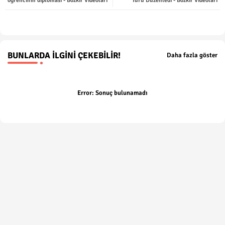
öğrencinin diploması - Bozkir Videolari
Turu Düzenledi - Bozkir Videolari
p
BUNLARDA İLGINI ÇEKEBILIR!
Daha fazla göster
Error:
Sonuç bulunamadı