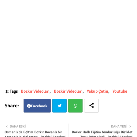
Tags
Bozkır Videoları
Bozkir Videolari
Yakup Çetin
Youtube
Facebook
Twit
Wha
DAHA ESKI
DAHA YENI
Osmanlı'da Eğitim Bozkır Kovanlı bir
Bozkır Halk Eğitim Müdürlüğü Bisiklet
ter
tsap