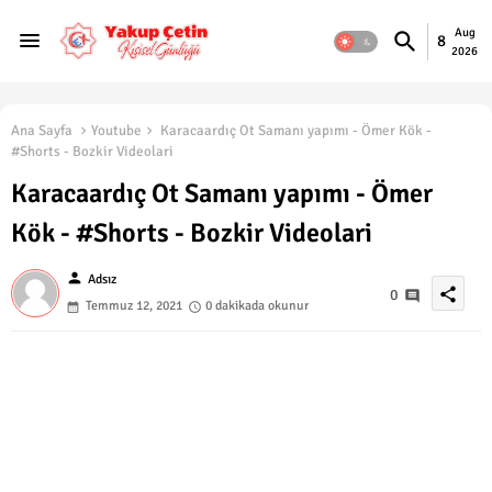
Aug
8
2026
Ana Sayfa
Youtube
Karacaardıç Ot Samanı yapımı - Ömer Kök -
#Shorts - Bozkir Videolari
Karacaardıç Ot Samanı yapımı - Ömer
Kök - #Shorts - Bozkir Videolari
person
Adsız
share
0
Temmuz 12, 2021
0 dakikada okunur