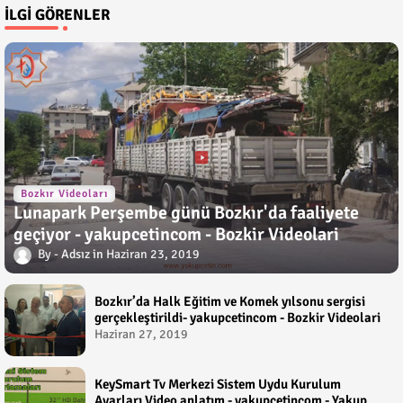
İLGI GÖRENLER
Bozkır Videoları
Lunapark Perşembe günü Bozkır'da faaliyete
geçiyor - yakupcetincom - Bozkir Videolari
Adsız
Haziran 23, 2019
Bozkır’da Halk Eğitim ve Komek yılsonu sergisi
gerçekleştirildi- yakupcetincom - Bozkir Videolari
Haziran 27, 2019
KeySmart Tv Merkezi Sistem Uydu Kurulum
Ayarları Video anlatım - yakupcetincom - Yakup