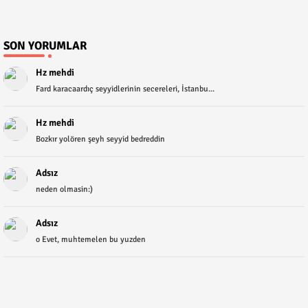
SON YORUMLAR
Hz mehdi
Fard karacaardıç seyyidlerinin secereleri, İstanbu...
Hz mehdi
Bozkır yolören şeyh seyyid bedreddin
Adsız
neden olmasin:)
Adsız
o Evet, muhtemelen bu yuzden