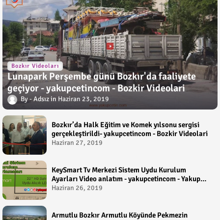
Bozkır Videoları
Lunapark Perşembe günü Bozkır'da faaliyete
geçiyor - yakupcetincom - Bozkir Videolari
Adsız
Haziran 23, 2019
Bozkır’da Halk Eğitim ve Komek yılsonu sergisi
gerçekleştirildi- yakupcetincom - Bozkir Videolari
Haziran 27, 2019
KeySmart Tv Merkezi Sistem Uydu Kurulum
Ayarları Video anlatım - yakupcetincom - Yakup
Çetin
Haziran 26, 2019
Armutlu Bozkır Armutlu Köyünde Pekmezin