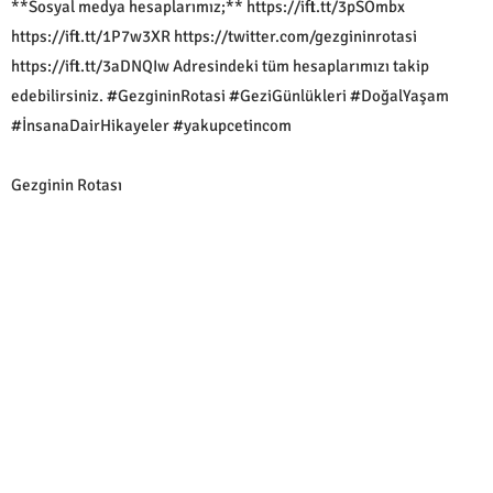
**Sosyal medya hesaplarımız;** https://ift.tt/3pSOmbx
https://ift.tt/1P7w3XR https://twitter.com/gezgininrotasi
https://ift.tt/3aDNQIw Adresindeki tüm hesaplarımızı takip
edebilirsiniz. #GezgininRotasi #GeziGünlükleri #DoğalYaşam
#İnsanaDairHikayeler #yakupcetincom
Gezginin Rotası