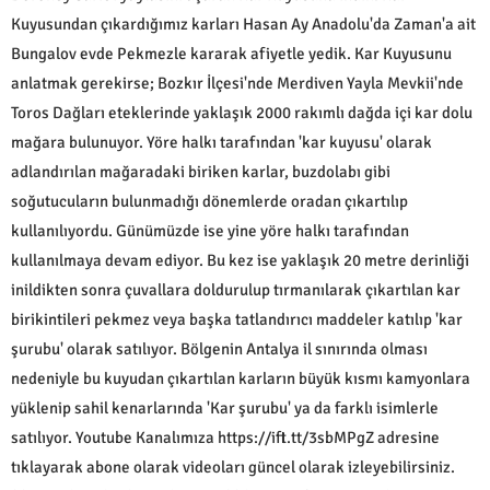
Kuyusundan çıkardığımız karları Hasan Ay Anadolu'da Zaman'a ait
Bungalov evde Pekmezle kararak afiyetle yedik. Kar Kuyusunu
anlatmak gerekirse; Bozkır İlçesi'nde Merdiven Yayla Mevkii'nde
Toros Dağları eteklerinde yaklaşık 2000 rakımlı dağda içi kar dolu
mağara bulunuyor. Yöre halkı tarafından 'kar kuyusu' olarak
adlandırılan mağaradaki biriken karlar, buzdolabı gibi
soğutucuların bulunmadığı dönemlerde oradan çıkartılıp
kullanılıyordu. Günümüzde ise yine yöre halkı tarafından
kullanılmaya devam ediyor. Bu kez ise yaklaşık 20 metre derinliği
inildikten sonra çuvallara doldurulup tırmanılarak çıkartılan kar
birikintileri pekmez veya başka tatlandırıcı maddeler katılıp 'kar
şurubu' olarak satılıyor. Bölgenin Antalya il sınırında olması
nedeniyle bu kuyudan çıkartılan karların büyük kısmı kamyonlara
yüklenip sahil kenarlarında 'Kar şurubu' ya da farklı isimlerle
satılıyor. Youtube Kanalımıza https://ift.tt/3sbMPgZ adresine
tıklayarak abone olarak videoları güncel olarak izleyebilirsiniz.