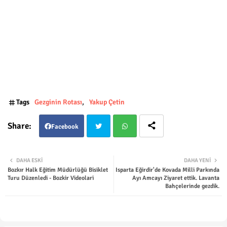
Tags
Gezginin Rotası
Yakup Çetin
Facebook
Twit
Wha
DAHA ESKI
DAHA YENI
Bozkır Halk Eğitim Müdürlüğü Bisiklet
Isparta Eğirdir'de Kovada Milli Parkında
ter
tsap
Turu Düzenledi - Bozkir Videolari
Ayı Amcayı Ziyaret ettik. Lavanta
Bahçelerinde gezdik.
p