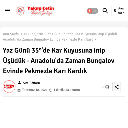
Aug
8
2026
Ana Sayfa
Yakup Çetin
Yaz Günü 35°'de Kar Kuyusuna inip Üşüdük -
Anadolu'da Zaman Bungalov Evinde Pekmezle Karı Kardık
Yaz Günü 35°'de Kar Kuyusuna inip
Üşüdük - Anadolu'da Zaman Bungalov
Evinde Pekmezle Karı Kardık
person
Site Editörü
share
0
Temmuz 18, 2021
1 dakikada okunur