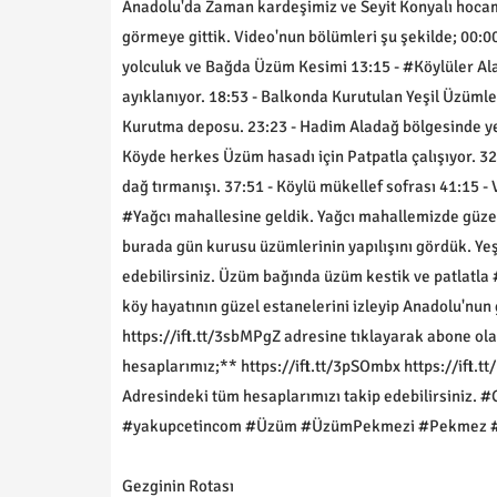
Anadolu'da Zaman kardeşimiz ve Seyit Konyalı hocam
görmeye gittik. Video'nun bölümleri şu şekilde; 00:0
yolculuk ve Bağda Üzüm Kesimi 13:15 - #Köylüler Al
ayıklanıyor. 18:53 - Balkonda Kurutulan Yeşil Üzümle
Kurutma deposu. 23:23 - Hadim Aladağ bölgesinde yet
Köyde herkes Üzüm hasadı için Patpatla çalışıyor. 32
dağ tırmanışı. 37:51 - Köylü mükellef sofrası 41:15 -
#Yağcı mahallesine geldik. Yağcı mahallemizde güze
burada gün kurusu üzümlerinin yapılışını gördük. Yeşi
edebilirsiniz. Üzüm bağında üzüm kestik ve patlatla
köy hayatının güzel estanelerini izleyip Anadolu'nun
https://ift.tt/3sbMPgZ adresine tıklayarak abone ola
hesaplarımız;** https://ift.tt/3pSOmbx https://ift.tt
Adresindeki tüm hesaplarımızı takip edebilirsiniz
#yakupcetincom #Üzüm #ÜzümPekmezi #Pekmez #Gü
Gezginin Rotası