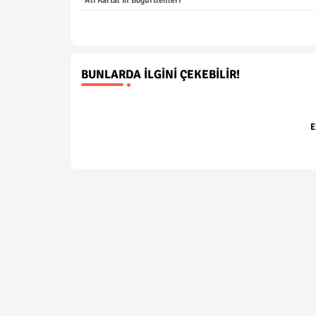
Ali Kartal'ın Böğürtlenleri
BUNLARDA İLGINI ÇEKEBILIR!
E