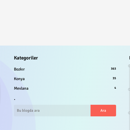
Kategoriler
Bozkır
363
Konya
35
Mevlana
4
.