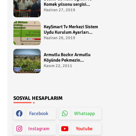
Komek yılsonu sergisi
gerçekleştirildi-
Haziran 27, 2019
yakupcetincom - Bozkir
Videolari
KeySmart Tv Merkezi Sistem
Uydu Kurulum Ayarları
Video anlatım -
Haziran 26, 2019
yakupcetincom - Yakup
Çetin
Armutlu Bozkır Armutlu
Köyünde Pekmezin
Hikayesi:Gezen Bilir Kontv
Kasım 22, 2011
SOSYAL HESAPLARIM
Facebook
Whatsapp
Instagram
Youtube