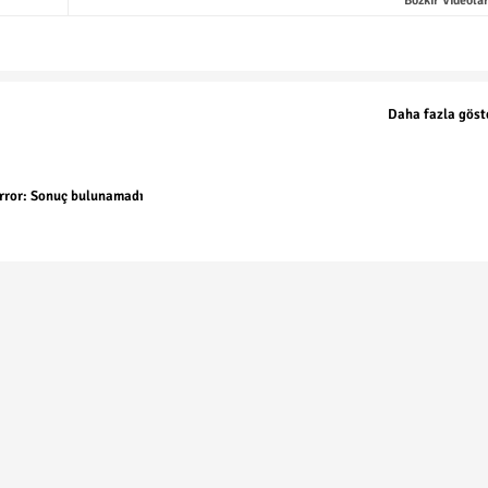
Bozkir Videolar
Daha fazla göst
rror:
Sonuç bulunamadı