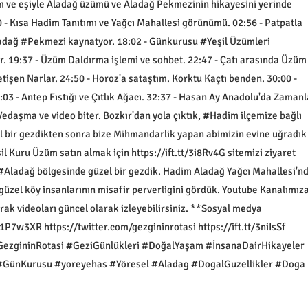
 ve eşiyle Aladağ üzümü ve Aladağ Pekmezinin hikayesini yerinde
0 - Kısa Hadim Tanıtımı ve Yağcı Mahallesi görünümü. 02:56 - Patpatla
adağ #Pekmezi kaynatyor. 18:02 - Günkurusu #Yeşil Üzümleri
r. 19:37 - Üzüm Daldırma işlemi ve sohbet. 22:47 - Çatı arasında Üzüm
işen Narlar. 24:50 - Horoz'a sataştım. Korktu Kaçtı benden. 30:00 -
:03 - Antep Fıstığı ve Çıtlık Ağacı. 32:37 - Hasan Ay Anadolu'da Zamanl
 Vedaşma ve video biter. Bozkır'dan yola çıktık, #Hadim ilçemize bağlı
l bir gezdikten sonra bize Mihmandarlik yapan abimizin evine uğradık
l Kuru Üzüm satın almak için https://ift.tt/3i8Rv4G sitemizi ziyaret
 #Aladağ bölgesinde güzel bir gezdik. Hadim Aladağ Yağcı Mahallesi'n
 güzel köy insanlarının misafir perverligini gördük. Youtube Kanalımız
rak videoları güncel olarak izleyebilirsiniz. **Sosyal medya
/1P7w3XR https://twitter.com/gezgininrotasi https://ift.tt/3niIsSf
. #GezgininRotasi #GeziGünlükleri #DoğalYaşam #İnsanaDairHikayeler
nKurusu #yoreyehas #Yöresel #Aladag #DogalGuzellikler #Doga