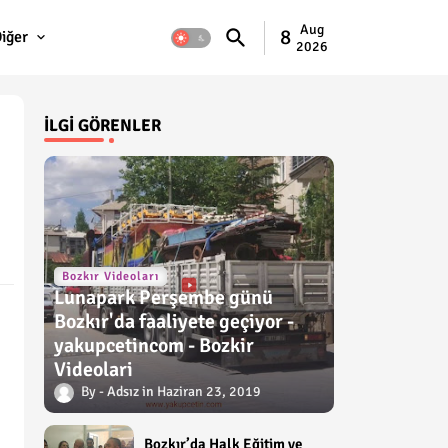
Aug
8
iğer
2026
İLGI GÖRENLER
Bozkır Videoları
Lunapark Perşembe günü
Bozkır'da faaliyete geçiyor -
yakupcetincom - Bozkir
Videolari
Adsız
Haziran 23, 2019
Bozkır’da Halk Eğitim ve