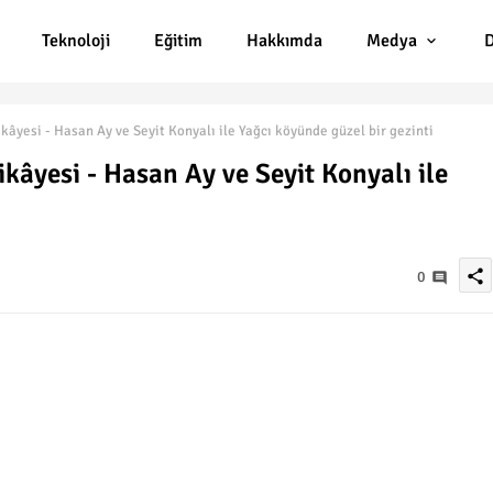
Teknoloji
Eğitim
Hakkımda
Medya
D
yesi - Hasan Ay ve Seyit Konyalı ile Yağcı köyünde güzel bir gezinti
âyesi - Hasan Ay ve Seyit Konyalı ile
share
0