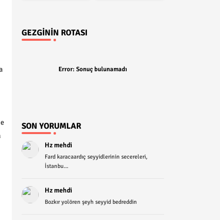
GEZGININ ROTASI
a
Error:
Sonuç bulunamadı
de
SON YORUMLAR
a
Hz mehdi
Fard karacaardıç seyyidlerinin secereleri,
İstanbu...
Hz mehdi
Bozkır yolören şeyh seyyid bedreddin