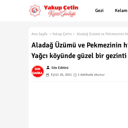
Gezi
Kelam
Ana Sayfa
Yakup Çetin
Aladağ Üzümü ve Pekmezinin hikâ
Aladağ Üzümü ve Pekmezinin hik
Yağcı köyünde güzel bir gezinti
person
Site Editörü
Eylül 26, 2021
1 dakikada okunur