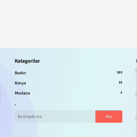
Kategoriler
Bozkır
363
Konya
35
Mevlana
4
.