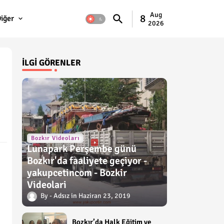
Aug
8
iğer
2026
İLGI GÖRENLER
Bozkır Videoları
Lunapark Perşembe günü
Bozkır'da faaliyete geçiyor -
yakupcetincom - Bozkir
Videolari
Adsız
Haziran 23, 2019
Bozkır’da Halk Eğitim ve