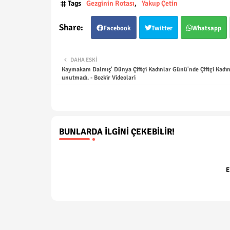
Tags
Gezginin Rotası
Yakup Çetin
Facebook
Twitter
Whatsapp
DAHA ESKI
​Kaymakam Dalmış' Dünya Çiftçi Kadınlar Günü'nde Çiftçi Kadın
unutmadı. - Bozkir Videolari
BUNLARDA İLGINI ÇEKEBILIR!
E