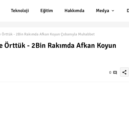
Teknoloji
Eğitim
Hakkımda
Medya
D
e Örttük - 2Bin Rakımda Afkan Koyun Çobanıyla Muhabbet
e Örttük - 2Bin Rakımda Afkan Koyun
share
0