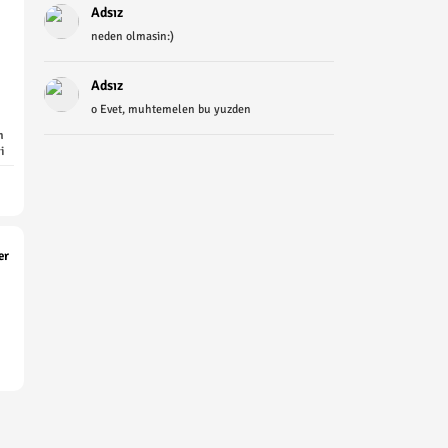
Adsız
neden olmasin:)
Adsız
o Evet, muhtemelen bu yuzden
n
i
er