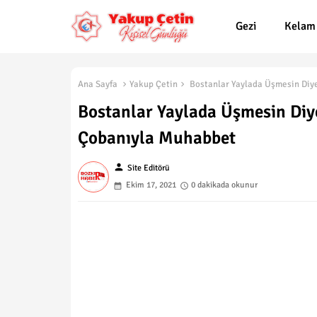
Gezi
Kelam
Ana Sayfa
Yakup Çetin
Bostanlar Yaylada Üşmesin Diy
Bostanlar Yaylada Üşmesin Diy
Çobanıyla Muhabbet
person
Site Editörü
Ekim 17, 2021
0 dakikada okunur