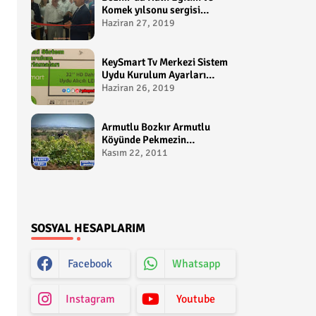
Komek yılsonu sergisi
gerçekleştirildi-
Haziran 27, 2019
yakupcetincom - Bozkir
Videolari
KeySmart Tv Merkezi Sistem
Uydu Kurulum Ayarları
Video anlatım -
Haziran 26, 2019
yakupcetincom - Yakup
Çetin
Armutlu Bozkır Armutlu
Köyünde Pekmezin
Hikayesi:Gezen Bilir Kontv
Kasım 22, 2011
SOSYAL HESAPLARIM
Facebook
Whatsapp
Instagram
Youtube