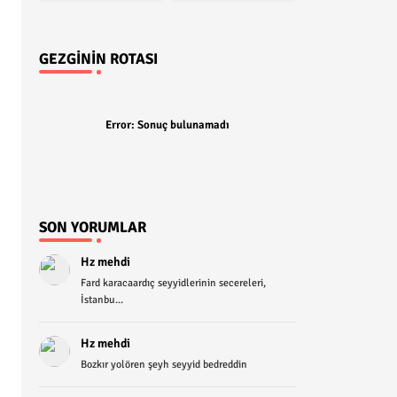
GEZGININ ROTASI
Error:
Sonuç bulunamadı
SON YORUMLAR
Hz mehdi
Fard karacaardıç seyyidlerinin secereleri,
İstanbu...
Hz mehdi
Bozkır yolören şeyh seyyid bedreddin