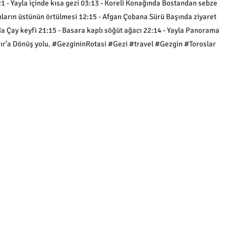
21 - Yayla içinde kısa gezi 03:13 - Koreli Konağında Bostandan sebze
nların üstünün örtülmesi 12:15 - Afgan Çobana Sürü Başında ziyaret
a Çay keyfi 21:15 - Basara kaplı söğüt ağacı 22:14 - Yayla Panorama
ır'a Dönüş yolu. #GezgininRotasi #Gezi #travel #Gezgin #Toroslar