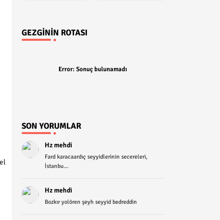
GEZGININ ROTASI
Error:
Sonuç bulunamadı
SON YORUMLAR
Hz mehdi
Fard karacaardıç seyyidlerinin secereleri,
el
İstanbu...
Hz mehdi
Bozkır yolören şeyh seyyid bedreddin