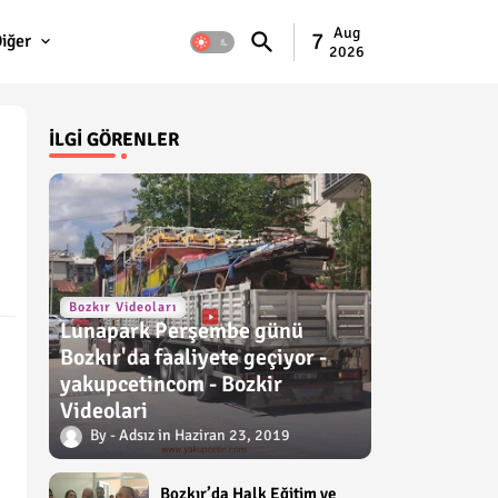
Aug
7
iğer
2026
İLGI GÖRENLER
Bozkır Videoları
Lunapark Perşembe günü
Bozkır'da faaliyete geçiyor -
yakupcetincom - Bozkir
Videolari
Adsız
Haziran 23, 2019
Bozkır’da Halk Eğitim ve