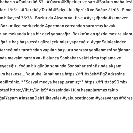
harın #Tonları 06:53 - #Yavru #Köpekler ve sarı #Sorkun mahallesi
eri 19:51 - #Dereköy Tarihi #Selçuklu köprüsü ve Boğaz 21:06 - Elma
 hikayesi 36:38 - Bozkır'da Akşam vakti ve #Ay ışığında #semaver
e Bozkır ilçe merkezinde Apartman çatısından sararmış kavak
alan mekanda kısa bir gezi yapacağız. Bozkır'ın en gözde mesire alanı
ğa ile baş başa essiz güzel çekimler yapacağız. Aygır Şelalesinden
erneğimiz tarafından yapılan başvuru sonrası yenilenmesi sağlanan
ında mevsim hazan vakti olunca Sonbahar vakti elma toplama ve
leyeceğiz. Yoğun bir günün sonunda Sonbahar esintisinde akşam
rum herkese... Youtube Kanalımıza https://ift.tt/3sbMPgZ adresine
yebilirsiniz. **Sosyal medya hesaplarımız;** https://ift.tt/3pSOmbx
tasi https://ift.tt/3niIsSf Adresindeki tüm hesaplarımızı takip
DoğalYaşam #İnsanaDairHikayeler #yakupcetincom #yoreyehas #Yöres