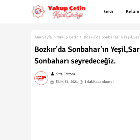
Gezi
Kelam
Ana Sayfa
Yakup Çetin
Bozkır'da Sonbahar'ın Yeşil,Sar
Bozkır'da Sonbahar'ın Yeşil,Sar
Sonbaharı seyredeceğiz.
person
Site Editörü
Ekim 31, 2021
1 dakikada okunur