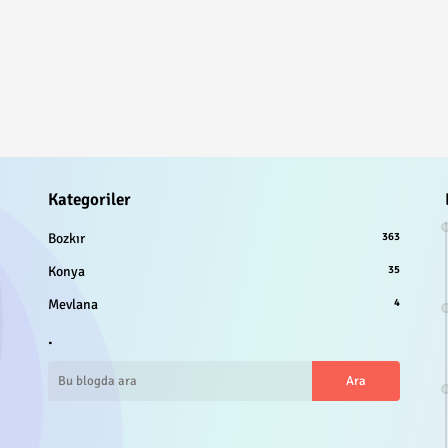
Kategoriler
Bozkır
363
Konya
35
Mevlana
4
.