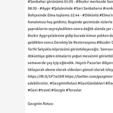
#Sonbahar görünümü 01:05 - #Bozkır merkezde Sonba
08:30 - #Aygır #Şalalesinde #Sarı Sonbaharın #renkl
Bahçesinde Elma toplama 22:44 - #Döküntü #Elma'nın
Kanalımıza hoş geldiniz; Bugünde gezimizde sizlerl
yapraklarını seyreyledikten sonra dağlık alanda yer 
Bozkır Aygırşelalesine gidip burada kimse yokken do
geldikten sonra Dereköy'de Restorasyonu #Bozder D
Tarihi Selçuklu köprüsünü görüntüleyeceğiz. Sonras
döküntüye giden elmaların yoğun mesaisini görüntü
semaverde çay içip eğlendik. Hayırlı Pazarlar diliyo
tıklayarak abone olarak videoları güncel olarak izle
https://ift.tt/1P7w3XR https://twitter.com/gezgininro
edebilirsiniz. #GezgininRotasi #GeziGünlükleri #
#Gezi #travel #Gezgin #Toroslar
Gezginin Rotası