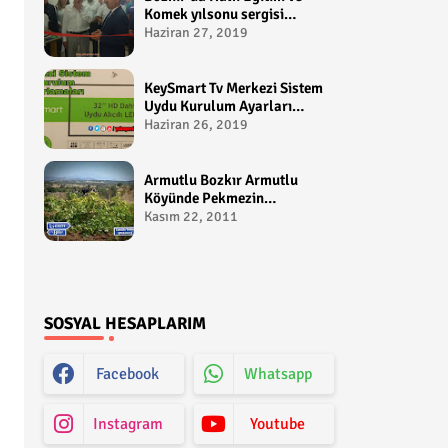
Komek yılsonu sergisi
gerçekleştirildi-
Haziran 27, 2019
yakupcetincom - Bozkir
Videolari
KeySmart Tv Merkezi Sistem
Uydu Kurulum Ayarları
Video anlatım -
Haziran 26, 2019
yakupcetincom - Yakup
Çetin
Armutlu Bozkır Armutlu
Köyünde Pekmezin
Hikayesi:Gezen Bilir Kontv
Kasım 22, 2011
SOSYAL HESAPLARIM
Facebook
Whatsapp
Instagram
Youtube