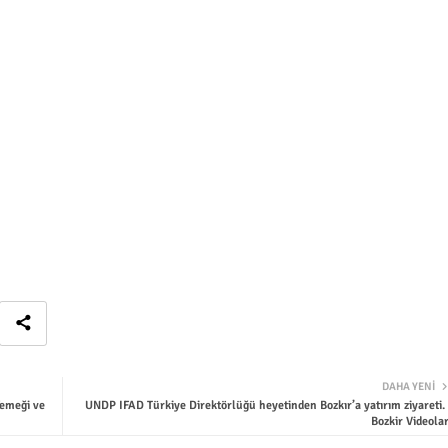
DAHA YENI
Yemeği ve
UNDP IFAD Türkiye Direktörlüğü heyetinden Bozkır’a yatırım ziyareti. 
Bozkir Videolar