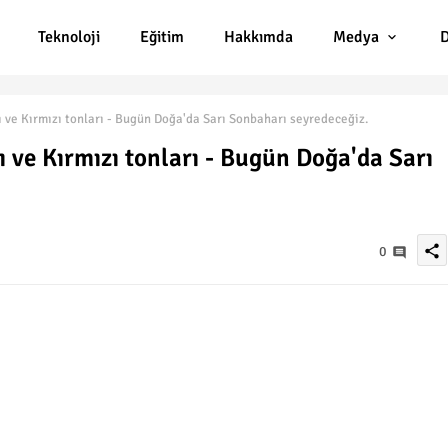
Teknoloji
Eğitim
Hakkımda
Medya
D
ı ve Kırmızı tonları - Bugün Doğa'da Sarı Sonbaharı seyredeceğiz.
ı ve Kırmızı tonları - Bugün Doğa'da Sarı
share
0