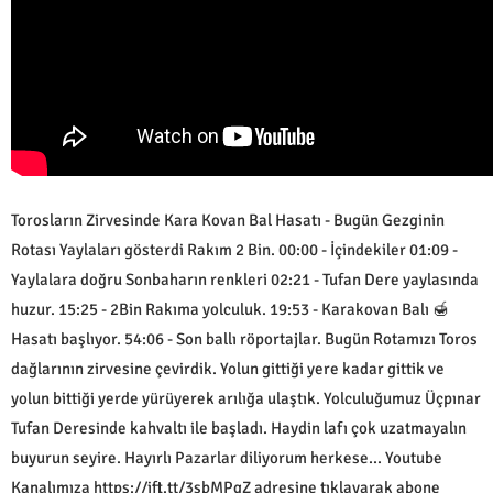
Torosların Zirvesinde Kara Kovan Bal Hasatı - Bugün Gezginin
Rotası Yaylaları gösterdi Rakım 2 Bin. 00:00 - İçindekiler 01:09 -
Yaylalara doğru Sonbaharın renkleri 02:21 - Tufan Dere yaylasında
huzur. 15:25 - 2Bin Rakıma yolculuk. 19:53 - Karakovan Balı 🍯
Hasatı başlıyor. 54:06 - Son ballı röportajlar. Bugün Rotamızı Toros
dağlarının zirvesine çevirdik. Yolun gittiği yere kadar gittik ve
yolun bittiği yerde yürüyerek arılığa ulaştık. Yolculuğumuz Üçpınar
Tufan Deresinde kahvaltı ile başladı. Haydin lafı çok uzatmayalın
buyurun seyire. Hayırlı Pazarlar diliyorum herkese... Youtube
Kanalımıza https://ift.tt/3sbMPgZ adresine tıklayarak abone