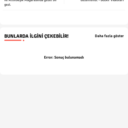
ve Altınbeşik Mağarasında güzel bir
düzenlendi. - Bozkir Videolari
gezi.
p
BUNLARDA İLGINI ÇEKEBILIR!
Daha fazla göster
Error:
Sonuç bulunamadı