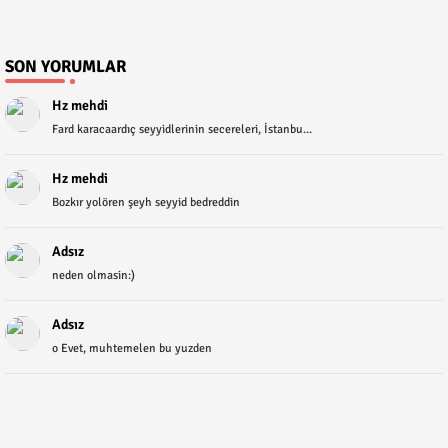
SON YORUMLAR
Hz mehdi
Fard karacaardıç seyyidlerinin secereleri, İstanbu...
Hz mehdi
Bozkır yolören şeyh seyyid bedreddin
Adsız
neden olmasin:)
Adsız
o Evet, muhtemelen bu yuzden