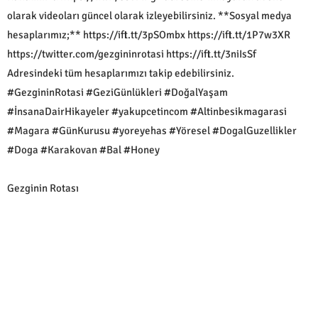
olarak videoları güncel olarak izleyebilirsiniz. **Sosyal medya
hesaplarımız;** https://ift.tt/3pSOmbx https://ift.tt/1P7w3XR
https://twitter.com/gezgininrotasi https://ift.tt/3niIsSf
Adresindeki tüm hesaplarımızı takip edebilirsiniz.
#GezgininRotasi #GeziGünlükleri #DoğalYaşam
#İnsanaDairHikayeler #yakupcetincom #Altinbesikmagarasi
#Magara #GünKurusu #yoreyehas #Yöresel #DogalGuzellikler
#Doga #Karakovan #Bal #Honey
Gezginin Rotası