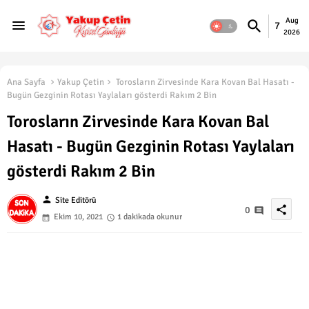
Aug
7
2026
Ana Sayfa
Yakup Çetin
Torosların Zirvesinde Kara Kovan Bal Hasatı -
Bugün Gezginin Rotası Yaylaları gösterdi Rakım 2 Bin
Torosların Zirvesinde Kara Kovan Bal
Hasatı - Bugün Gezginin Rotası Yaylaları
gösterdi Rakım 2 Bin
person
Site Editörü
share
0
Ekim 10, 2021
1 dakikada okunur