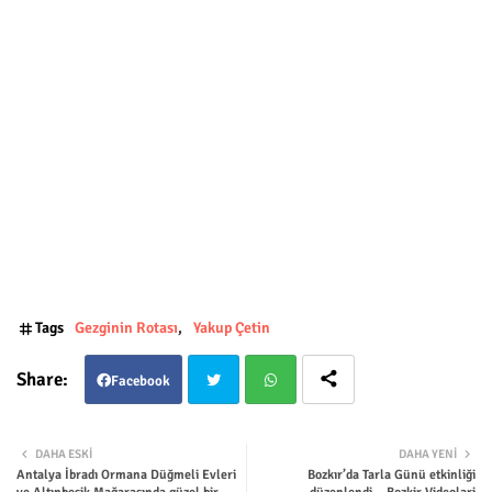
Tags
Gezginin Rotası
Yakup Çetin
Facebook
Twit
Wha
DAHA ESKI
DAHA YENI
Antalya İbradı Ormana Düğmeli Evleri
Bozkır’da Tarla Günü etkinliği
ter
tsap