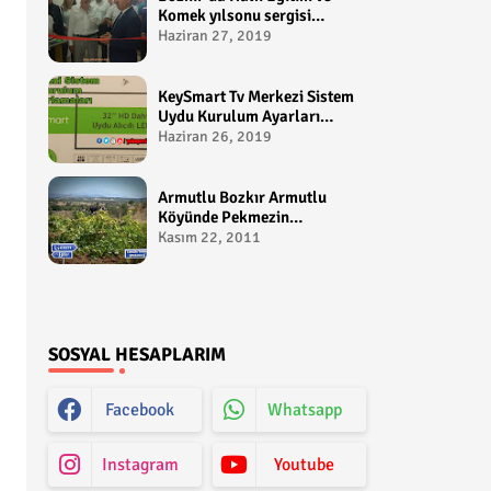
Komek yılsonu sergisi
gerçekleştirildi-
Haziran 27, 2019
yakupcetincom - Bozkir
Videolari
KeySmart Tv Merkezi Sistem
Uydu Kurulum Ayarları
Video anlatım -
Haziran 26, 2019
yakupcetincom - Yakup
Çetin
Armutlu Bozkır Armutlu
Köyünde Pekmezin
Hikayesi:Gezen Bilir Kontv
Kasım 22, 2011
SOSYAL HESAPLARIM
Facebook
Whatsapp
Instagram
Youtube