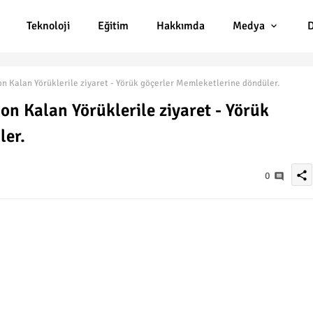
Teknoloji
Eğitim
Hakkımda
Medya
D
 Kalan Yörüklerile ziyaret - Yörük göçerler Memleketlerine döndüler.
n Kalan Yörüklerile ziyaret - Yörük
ler.
share
0