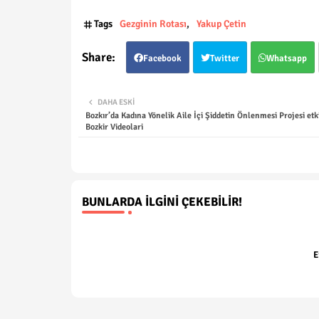
Tags
Gezginin Rotası
Yakup Çetin
Facebook
Twitter
Whatsapp
DAHA ESKI
Bozkır’da Kadına Yönelik Aile İçi Şiddetin Önlenmesi Projesi etki
Bozkir Videolari
BUNLARDA İLGINI ÇEKEBILIR!
E