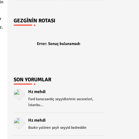
in
r
GEZGININ ROTASI
z.
Error:
Sonuç bulunamadı
SON YORUMLAR
Hz mehdi
Fard karacaardıç seyyidlerinin secereleri,
İstanbu...
Hz mehdi
Bozkır yolören şeyh seyyid bedreddin