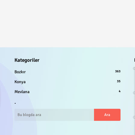
Kategoriler
Bozkır
363
Konya
35
Mevlana
4
.