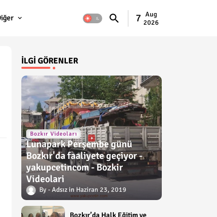
Aug
7
iğer
2026
İLGI GÖRENLER
Bozkır Videoları
Lunapark Perşembe günü
Bozkır'da faaliyete geçiyor -
yakupcetincom - Bozkir
Videolari
Adsız
Haziran 23, 2019
Bozkır’da Halk Eğitim ve