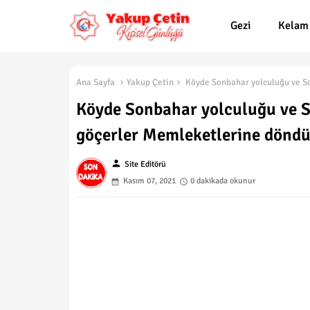
Gezi
Kelam
Ana Sayfa
Yakup Çetin
Köyde Sonbahar yolculuğu ve Son
Köyde Sonbahar yolculuğu ve So
göçerler Memleketlerine döndü
person
Site Editörü
Kasım 07, 2021
0 dakikada okunur