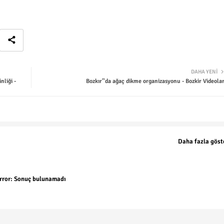
DAHA YENI
nliği -
​Bozkır’'da ağaç dikme organizasyonu - Bozkir Videolar
Daha fazla göst
rror:
Sonuç bulunamadı