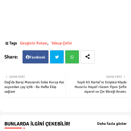
Tags
Gezginin Rotası
Yakup Çetin
Facebook
Twit
Wha
DAHA ESKI
DAHA YENI
Dağ’da Baraj Manzaralı Soba Kurup Kar
Seyit Ali Kartal'ın Eniştesi Köyde
ter
tsap
suyundan çay içtik - Bu Hafta Ekip
Huzurlu Hayat'ı Gezen Yiyen Şefle
sağlam
ziyaret ve Çin Böreği ikramı.
p
BUNLARDA İLGINI ÇEKEBILIR!
Daha fazla göster