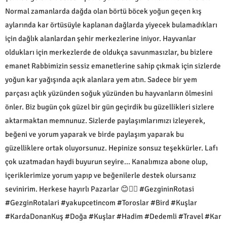
Normal zamanlarda dağda olan börtü böcek yoğun geçen kış
aylarında kar örtüsüyle kaplanan dağlarda yiyecek bulamadıkları
için dağlık alanlardan şehir merkezlerine iniyor. Hayvanlar
oldukları için merkezlerde de oldukça savunmasızlar, bu bizlere
emanet Rabbimizin sessiz emanetlerine sahip çıkmak için sizlerde
yoğun kar yağışında açık alanlara yem atın. Sadece bir yem
parçası açlık yüzünden soğuk yüzünden bu hayvanların ölmesini
önler. Biz bugün çok güzel bir gün geçirdik bu güzellikleri sizlere
aktarmaktan memnunuz. Sizlerde paylaşımlarımızı izleyerek,
beğeni ve yorum yaparak ve birde paylaşım yaparak bu
güzelliklere ortak oluyorsunuz. Hepinize sonsuz teşekkürler. Lafı
çok uzatmadan haydi buyurun seyire... Kanalımıza abone olup,
içeriklerimize yorum yapıp ve beğenilerle destek olursanız
sevinirim. Herkese hayırlı Pazarlar 😊🙋‍♂️ #GezgininRotasi
#GezginRotalari #yakupcetincom #Toroslar #Bird #Kuşlar
#KardaDonanKuş #Doğa #Kuşlar #Hadim #Dedemli #Travel #Kar