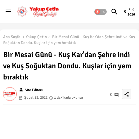
Aug
8
2026
Ana Sayfa
Yakup Çetin
Bir Mesai Günü - Kuş Kar'dan Şehre indi ve Kuş
Soğuktan Dondu. Kuşlar için yem bıraktık
Bir Mesai Günü - Kuş Kar'dan Şehre indi
ve Kuş Soğuktan Dondu. Kuşlar için yem
bıraktık
person
Site Editörü
share
0
Şubat 23, 2022
1 dakikada okunur