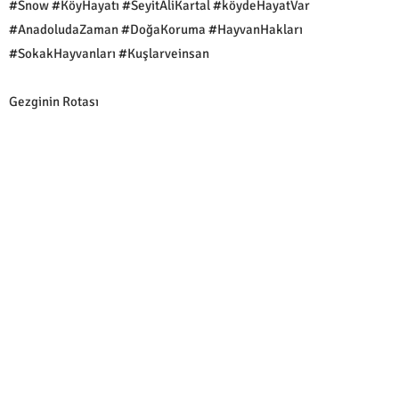
#Snow #KöyHayatı #SeyitAliKartal #köydeHayatVar
#AnadoludaZaman #DoğaKoruma #HayvanHakları
#SokakHayvanları #Kuşlarveinsan
Gezginin Rotası