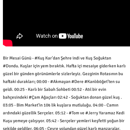
Bir Mesai Günü - #Kuş Kar'dan Şehre indi ve Kuş Soğuktan
#Dondu. Kuşlar için yem bıraktık. Hafta içi mesaiye giderken karlı
güzel bir günden görünümlerle sizlerleyiz. Gezginin Rotasının bu
haftaki durakları; 00:00 - #Akmayan #Dere #Kanlıböğet'ten su
geldi. 00:25 - Karlı bir Sabah Sohbeti 00:52 - Atıl bir evin
bahçesindeki #Çam Ağaçları 02:42 - Soğuktan donan güzel kuş .
03:05 - Bim Market'in 10₺ lik kuşlara mutluluğu. 04:00 - Camın
ardındaki güzellik Serçeler. 05:12 - #Tom ve #Jerry Yaramaz Kedi
Kuşu yemeye çalışıyor. 05:42 - Serçeler yemleri keşfetti yoğun bir
şekilde geldiler. 06:05 - Çevre yolundan güzel karlı manzaralar.