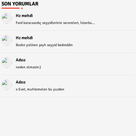
SON YORUMLAR
Hz mehdi
Fard karacaardıç seyyidlerinin secereleri, İstanbu...
Hz mehdi
Bozkır yolören şeyh seyyid bedreddin
Adsız
neden olmasin:)
Adsız
o Evet, muhtemelen bu yuzden