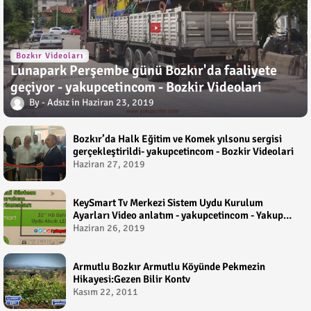
Bozkır Videoları
Lunapark Perşembe günü Bozkır'da faaliyete
geçiyor - yakupcetincom - Bozkir Videolari
Adsız
Haziran 23, 2019
Bozkır’da Halk Eğitim ve Komek yılsonu sergisi
gerçekleştirildi- yakupcetincom - Bozkir Videolari
Haziran 27, 2019
KeySmart Tv Merkezi Sistem Uydu Kurulum
Ayarları Video anlatım - yakupcetincom - Yakup
Çetin
Haziran 26, 2019
Armutlu Bozkır Armutlu Köyünde Pekmezin
Hikayesi:Gezen Bilir Kontv
Kasım 22, 2011