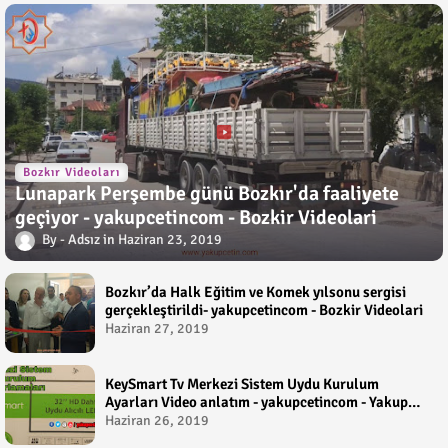
Bozkır Videoları
Lunapark Perşembe günü Bozkır'da faaliyete
geçiyor - yakupcetincom - Bozkir Videolari
Adsız
Haziran 23, 2019
Bozkır’da Halk Eğitim ve Komek yılsonu sergisi
gerçekleştirildi- yakupcetincom - Bozkir Videolari
Haziran 27, 2019
KeySmart Tv Merkezi Sistem Uydu Kurulum
Ayarları Video anlatım - yakupcetincom - Yakup
Çetin
Haziran 26, 2019