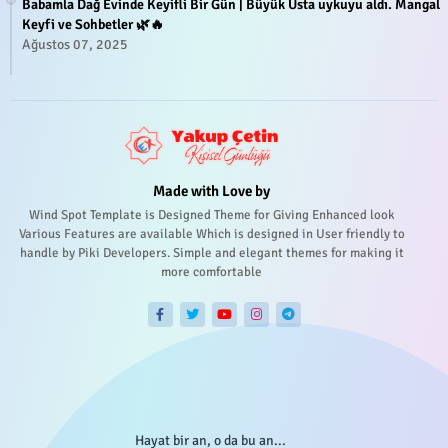
Babamla Dağ Evinde Keyifli Bir Gün | Büyük Usta uykuyu aldı. Mangal
Keyfi ve Sohbetler 🌿🔥
Ağustos 07, 2025
Made with Love by
Wind Spot Template is Designed Theme for Giving Enhanced look
Various Features are available Which is designed in User friendly to
handle by Piki Developers. Simple and elegant themes for making it
more comfortable
Hayat bir an, o da bu an...