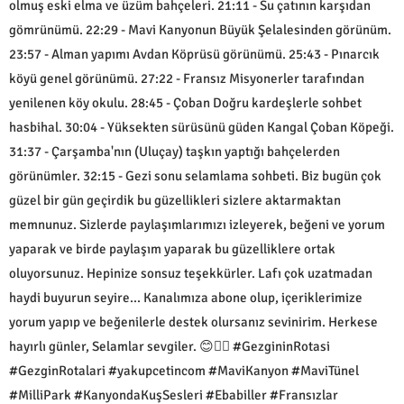
olmuş eski elma ve üzüm bahçeleri. 21:11 - Su çatının karşıdan
gömrünümü. 22:29 - Mavi Kanyonun Büyük Şelalesinden görünüm.
23:57 - Alman yapımı Avdan Köprüsü görünümü. 25:43 - Pınarcık
köyü genel görünümü. 27:22 - Fransız Misyonerler tarafından
yenilenen köy okulu. 28:45 - Çoban Doğru kardeşlerle sohbet
hasbihal. 30:04 - Yüksekten sürüsünü güden Kangal Çoban Köpeği.
31:37 - Çarşamba'nın (Uluçay) taşkın yaptığı bahçelerden
görünümler. 32:15 - Gezi sonu selamlama sohbeti. Biz bugün çok
güzel bir gün geçirdik bu güzellikleri sizlere aktarmaktan
memnunuz. Sizlerde paylaşımlarımızı izleyerek, beğeni ve yorum
yaparak ve birde paylaşım yaparak bu güzelliklere ortak
oluyorsunuz. Hepinize sonsuz teşekkürler. Lafı çok uzatmadan
haydi buyurun seyire... Kanalımıza abone olup, içeriklerimize
yorum yapıp ve beğenilerle destek olursanız sevinirim. Herkese
hayırlı günler, Selamlar sevgiler. 😊🙋‍♂️ #GezgininRotasi
#GezginRotalari #yakupcetincom #MaviKanyon #MaviTünel
#MilliPark #KanyondaKuşSesleri #Ebabiller #Fransızlar