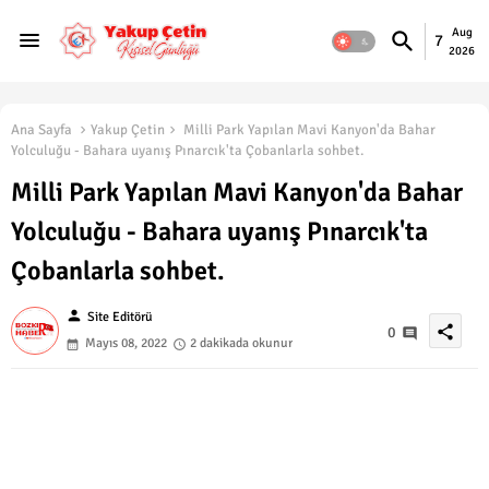
Aug
7
2026
Ana Sayfa
Yakup Çetin
Milli Park Yapılan Mavi Kanyon'da Bahar
Yolculuğu - Bahara uyanış Pınarcık'ta Çobanlarla sohbet.
Milli Park Yapılan Mavi Kanyon'da Bahar
Yolculuğu - Bahara uyanış Pınarcık'ta
Çobanlarla sohbet.
person
Site Editörü
share
0
Mayıs 08, 2022
2 dakikada okunur