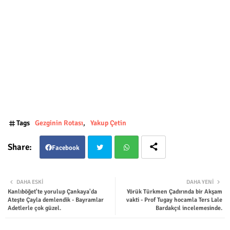
Tags
Gezginin Rotası
Yakup Çetin
Facebook
Twit
Wha
DAHA ESKI
DAHA YENI
Kanlıböğet'te yorulup Çankaya'da
Yörük Türkmen Çadırında bir Akşam
ter
tsap
Ateşte Çayla demlendik - Bayramlar
vakti - Prof Tugay hocamla Ters Lale
Adetlerle çok güzel.
Bardakçıl incelemesinde.
p