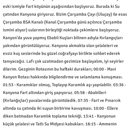
eski ismiyle Fart köyünün aşağısından başlıyoruz. Burada ki Su
çatından Kanyona giriyoruz. Bizim Çarşamba Çayı (Uluçay) ile esas
Çarşamba BSA Kanalı (Kanal Çarşamba günü açılınca Çarşamba
ismini alıyor) sularının birleştiği noktada çekimlere başlıyoruz.
Kanyon'da yuva yapmış Ebabil Kuşları bilinen adıyla Kırlangıçları
yakından görüntülüyoruz. Kanyona akmakta olan şelaleleri ve
essiz kuş seslerinde bu güzel coğrafyayı birlikte sohbet ederek
tanıyacağız. Lafı çok uzatmadan gezimize başlayalım, iyi seyirler
dilerim. Gezginin Rotasının bu haftaki durakları; 00:00 - Mavi
Kanyon Rotası hakkında bilgilendirme ve selamlama konuşması.
01:53 - Karamıklar olmuş, Toplayıp Karamlık aşı yapılabilir. 03:36 -
Kanyona Fart altından giriş yapıyoruz. 05:58 - Ababilleri
(Kırlanğıçlar) yuvalarında görüntüledik. 07:35 - Fart ve Pınarcık
altında su çatında iki suyun birbirine kavuşması. 10:00 - Ellere
diken batmadan Karamlık toplama tekniği. 13:41 - Kanyonun
küçük şelalesi ve Tatlı Su Midyesi kabukları. 18:15 - Ammenin