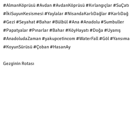
#AlmanKöprüsü #Avdan #AvdanKöprüsü #Kırlangıçlar #SuÇatı
#İkiSuyunKesismesi #Yaylalar #NisandaKarlıDağlar #KarlıDağ
#Gezi #Seyahat #Bahar #Bülbül #Ana #Anadolu #Sumbuller
#Papatyalar #Pınarlar #Bahar #KöyHayatı #Doğa #Uyanış
#AnadoludaZaman #yakupcetincom #WaterFall #Göl #Yansıma
#KoyunSürüsü #Çoban #HasanAy
Gezginin Rotası