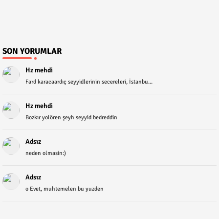
SON YORUMLAR
Hz mehdi
Fard karacaardıç seyyidlerinin secereleri, İstanbu...
Hz mehdi
Bozkır yolören şeyh seyyid bedreddin
Adsız
neden olmasin:)
Adsız
o Evet, muhtemelen bu yuzden