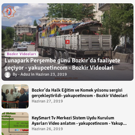
Bozkır Videoları
Lunapark Perşembe günü Bozkır'da faaliyete
geçiyor - yakupcetincom - Bozkir Videolari
Adsız
Haziran 23, 2019
Bozkır’da Halk Eğitim ve Komek yılsonu sergisi
gerçekleştirildi- yakupcetincom - Bozkir Videolari
Haziran 27, 2019
KeySmart Tv Merkezi Sistem Uydu Kurulum
Ayarları Video anlatım - yakupcetincom - Yakup
Çetin
Haziran 26, 2019