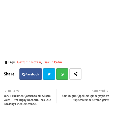
Tags
Gezginin Rotası
Yakup Çetin
Facebook
Twit
Wha
DAHA ESKI
DAHA YENI
Yörük Türkmen Çadırında bir Akşam
Sarı Düğün Çiçekleri içinde yayla ve
ter
tsap
vakti - Prof Tugay hocamla Ters Lale
Kuş seslerinde Orman gezisi
Bardakçıl incelemesinde.
p