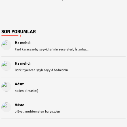
SON YORUMLAR
Hz mehdi
Fard karacaardıç seyyidlerinin secereleri, İstanbu...
Hz mehdi
Bozkır yolören şeyh seyyid bedreddin
Adsız
neden olmasin:)
Adsız
o Evet, muhtemelen bu yuzden