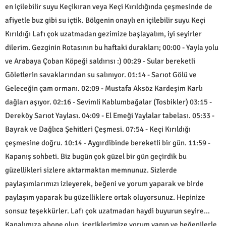
en içilebilir suyu Keçikıran veya Keçi Kırıldığında çeşmesinde de
afiyetle buz gibi su içtik. Bölgenin onaylı en içilebilir suyu Keçi
Kırıldığı Lafı çok uzatmadan gezimize başlayalım, iyi seyirler
dilerim. Gezginin Rotasının bu haftaki durakları; 00:00 - Yayla yolu
ve Arabaya Çoban Köpeği saldırısı :) 00:29 - Sular bereketli
Göletlerin savaklarından su salınıyor. 01:14 - Sarıot Gölü ve
Geleceğin çam ormanı. 02:09 - Mustafa Aksöz Kardeşim Karlı
dağları aşıyor. 02:16 - Sevimli Kablumbağalar (Tosbikler) 03:15 -
Dereköy Sarıot Yaylası. 04:09 - El Emeği Yaylalar tabelası. 05:33 -
Bayrak ve Dağlıca Şehitleri Çeşmesi. 07:54 - Keçi Kırıldığı
çeşmesine doğru. 10:14 - Aygırdibinde bereketli bir gün. 11:59 -
Kapanış sohbeti. Biz bugün çok güzel bir gün geçirdik bu
güzellikleri sizlere aktarmaktan memnunuz. Sizlerde
paylaşımlarımızı izleyerek, beğeni ve yorum yaparak ve birde
paylaşım yaparak bu güzelliklere ortak oluyorsunuz. Hepinize
sonsuz teşekkürler. Lafı çok uzatmadan haydi buyurun seyire...
Kanalımıza abone olup, içeriklerimize yorum yapıp ve beğenilerle