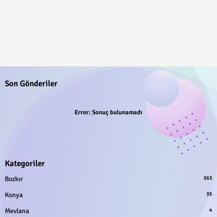
Son Gönderiler
Error:
Sonuç bulunamadı
Kategoriler
Bozkır
363
Konya
35
Mevlana
4