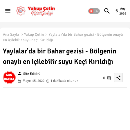
Aug
6
2026
Ana Sayfa
Yakup Çetin
Yaylalar'da bir Bahar gezisi - Bölgenin onaylı
en içilebilir suyu Keçi Kırıldığı
Yaylalar'da bir Bahar gezisi - Bölgenin
onaylı en içilebilir suyu Keçi Kırıldığı
person
Site Editörü
share
0
Mayıs 15, 2022
1 dakikada okunur