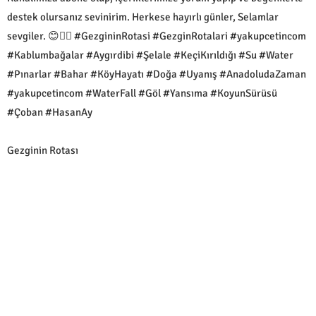
destek olursanız sevinirim. Herkese hayırlı günler, Selamlar
sevgiler. 😊🙋‍♂️ #GezgininRotasi #GezginRotalari #yakupcetincom
#Kablumbağalar #Aygırdibi #Şelale #KeçiKırıldığı #Su #Water
#Pınarlar #Bahar #KöyHayatı #Doğa #Uyanış #AnadoludaZaman
#yakupcetincom #WaterFall #Göl #Yansıma #KoyunSürüsü
#Çoban #HasanAy
Gezginin Rotası