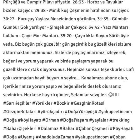
Pürçüğü ve Gumpir Pilavı afiyetle. 28:33 - Horoz ve Tavuklar
bizden kaçıyor. 29:38 - Minik kuş Çeşmenin hatılından su içiyor.
30:27 - Kuruçay Yaylası Mescidinden görünüm. 31:35 - Gümbür
Gümbür Gök yarılıyor - Şimşekler Çakıyor. 34:42 - Yazı Mantarı
buldum - Çayır Mor Mantarı. 35:20 - Çayırlıkta Koyun Sürüsüyle
veda. Biz bugün çok güzel bir gün geçirdik bu güzellikleri sizlere
aktarmaktan memnunuz. Sizlerde paylaşımlarımızı izleyerek,
beğeni ve yorum yaparak ve birde paylaşım yaparak bu
güzelliklere ortak oluyorsunuz. Hepinize sonsuz teşekkürler. Lafı
çok uzatmadan haydi buyurun seyire... Kanalımıza abone olup,
içeriklerimize yorum yapıp ve beğenilerle destek olursanız
sevinirim. Herkese hayırlı günler, Selamlar sevgiler. 😊🙋‍♂️
#SarıKeçililer #Yörükler #Bozkir #GezgininRotasi
#GezginRotalari #yörükçadırı #DoğaYürüyüşü #yakupcetincom
#Doğa #köyHayatı #Orman #DoğalYaşam #yaylalar #trekking
#BaharÇiçekleri #Dalamaz #Bahar #ÇobanÇeşmesi #KöyHayatı
#Doğa #Uyanış #AnadoludaZaman #yakupcetincom #Çoban