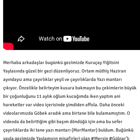
Merhaba arkadaşlar bugünkü gezimizde Kuruçay Yiğitsini
Yaylasında güzel bir gezi düzenliyoruz. Ortam müthiş Haziran
ayındayız ama çayırlıklar yeşil ve çayırlıklarda Yazı mantarı
çıkıyor. Öncelikle belirteyim kusura bakmayın bu çekimlerin büyük
bir çoğunluğunu 11 aylık oğlum kucağımda iken yaptım ani
hareketler var video içerisinde şimdiden affola. Daha önceki
videolarımızda Göbek aradık ama birtane bile bulamamıştım. O
videoda da belirttiğim gibi başım döndüğü için ama bu sefer
çayırlıklarda iki tane yazı mantarı (MorMantar) buldum. Buğünkü
yayla gezimizde Yaylamızın misafirleri olan #Mersin #Gülnar'lı