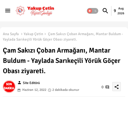
Aug
9
2026
Ana Sayfa
Yakup Çetin
Çam Sakızı Çoban Armağanı, Mantar Buldum -
Yaylada Sarıkeçili Yörük Göçer Obası ziyareti.
Çam Sakızı Çoban Armağanı, Mantar
Buldum - Yaylada Sarıkeçili Yörük Göçer
Obası ziyareti.
person
Site Editörü
share
0
Haziran 12, 2022
2 dakikada okunur