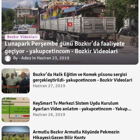
Bozkır Videoları
Lunapark Perşembe günü Bozkır'da faaliyete
geçiyor - yakupcetincom - Bozkir Videolari
Adsız
Haziran 23, 2019
Bozkır’da Halk Eğitim ve Komek yılsonu sergisi
gerçekleştirildi- yakupcetincom - Bozkir Videolari
Haziran 27, 2019
KeySmart Tv Merkezi Sistem Uydu Kurulum
Ayarları Video anlatım - yakupcetincom - Yakup
Çetin
Haziran 26, 2019
Armutlu Bozkır Armutlu Köyünde Pekmezin
Hikayesi:Gezen Bilir Kontv