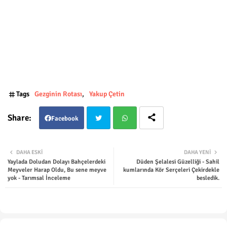
Tags
Gezginin Rotası
Yakup Çetin
Facebook
Twit
Wha
DAHA ESKI
DAHA YENI
Yaylada Doludan Dolayı Bahçelerdeki
Düden Şelalesi Güzelliği - Sahil
ter
tsap
Meyveler Harap Oldu, Bu sene meyve
kumlarında Kör Serçeleri Çekirdekle
yok - Tarımsal İnceleme
besledik.
p