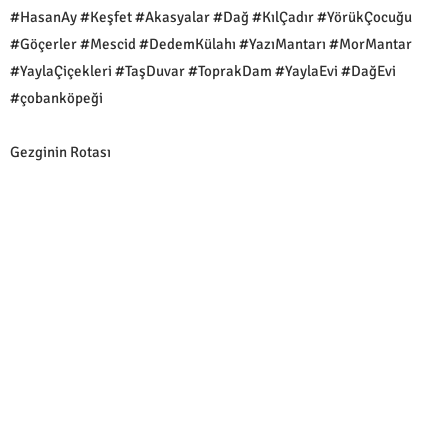
#HasanAy #Keşfet #Akasyalar #Dağ #KılÇadır #YörükÇocuğu
#Göçerler #Mescid #DedemKülahı #YazıMantarı #MorMantar
#YaylaÇiçekleri #TaşDuvar #ToprakDam #YaylaEvi #DağEvi
#çobanköpeği
Gezginin Rotası