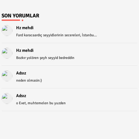
SON YORUMLAR
Hz mehdi
Fard karacaardıç seyyidlerinin secereleri, İstanbu...
Hz mehdi
Bozkır yolören şeyh seyyid bedreddin
Adsız
neden olmasin:)
Adsız
o Evet, muhtemelen bu yuzden