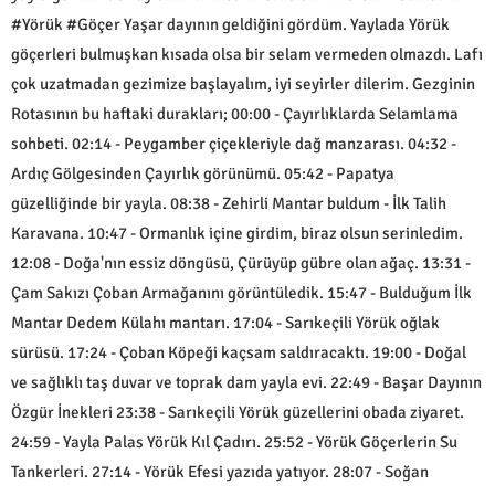
#Yörük #Göçer Yaşar dayının geldiğini gördüm. Yaylada Yörük
göçerleri bulmuşkan kısada olsa bir selam vermeden olmazdı. Lafı
çok uzatmadan gezimize başlayalım, iyi seyirler dilerim. Gezginin
Rotasının bu haftaki durakları; 00:00 - Çayırlıklarda Selamlama
sohbeti. 02:14 - Peygamber çiçekleriyle dağ manzarası. 04:32 -
Ardıç Gölgesinden Çayırlık görünümü. 05:42 - Papatya
güzelliğinde bir yayla. 08:38 - Zehirli Mantar buldum - İlk Talih
Karavana. 10:47 - Ormanlık içine girdim, biraz olsun serinledim.
12:08 - Doğa'nın essiz döngüsü, Çürüyüp gübre olan ağaç. 13:31 -
Çam Sakızı Çoban Armağanını görüntüledik. 15:47 - Bulduğum İlk
Mantar Dedem Külahı mantarı. 17:04 - Sarıkeçili Yörük oğlak
sürüsü. 17:24 - Çoban Köpeği kaçsam saldıracaktı. 19:00 - Doğal
ve sağlıklı taş duvar ve toprak dam yayla evi. 22:49 - Başar Dayının
Özgür İnekleri 23:38 - Sarıkeçili Yörük güzellerini obada ziyaret.
24:59 - Yayla Palas Yörük Kıl Çadırı. 25:52 - Yörük Göçerlerin Su
Tankerleri. 27:14 - Yörük Efesi yazıda yatıyor. 28:07 - Soğan