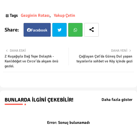
Tags
Gezginin Rotası
Yakup Çetin
Facebook
Twit
Wha
DAHA ESKI
DAHA YENI
Z Kuşağıyla Dağ Tepe Dolaştık -
Çağlayan Çat'da Güneş Dul yapan
ter
tsap
Kanlıböğet ve Cırcır'da akşam önü
teyzelerle sohbet ve Köy içinde gezi
gezisi.
p
BUNLARDA İLGINI ÇEKEBILIR!
Daha fazla göster
Error:
Sonuç bulunamadı