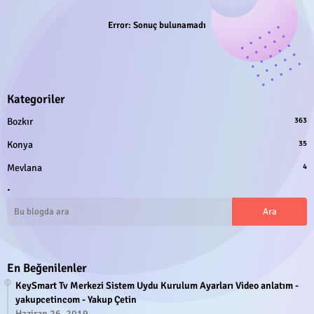
Error:
Sonuç bulunamadı
Kategoriler
Bozkır
363
Konya
35
Mevlana
4
.
En Beğenilenler
KeySmart Tv Merkezi Sistem Uydu Kurulum Ayarları Video anlatım -
yakupcetincom - Yakup Çetin
Haziran 26, 2019