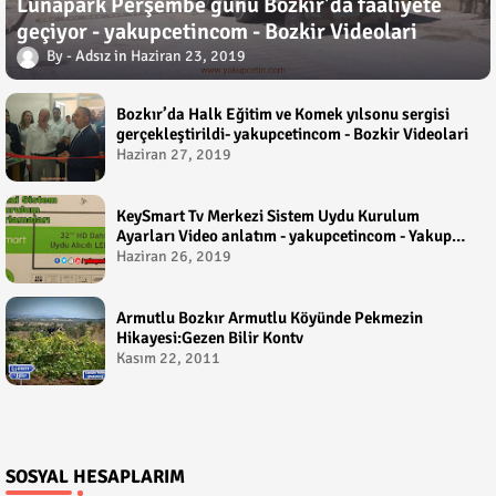
Lunapark Perşembe günü Bozkır'da faaliyete
geçiyor - yakupcetincom - Bozkir Videolari
Adsız
Haziran 23, 2019
Bozkır’da Halk Eğitim ve Komek yılsonu sergisi
gerçekleştirildi- yakupcetincom - Bozkir Videolari
Haziran 27, 2019
KeySmart Tv Merkezi Sistem Uydu Kurulum
Ayarları Video anlatım - yakupcetincom - Yakup
Çetin
Haziran 26, 2019
Armutlu Bozkır Armutlu Köyünde Pekmezin
Hikayesi:Gezen Bilir Kontv
Kasım 22, 2011
SOSYAL HESAPLARIM