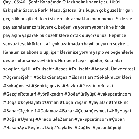
Çayı. 03:46 - Şehir Konağında Gitarlı sokak sanatçısı. 10:01 -
Eskişehir Sazova Parkı Masal Şatosu. Biz bugün çok güzel bir gün
geçirdik bu güzellikleri sizlere aktarmaktan memnunuz. Sizlerde
paylaşımlarımızı izleyerek, beğeni ve yorum yaparak ve birde
paylaşım yaparak bu güzelliklere ortak oluyorsunuz. Hepinize
sonsuz teşekkürler. Lafı çok uzatmadan haydi buyurun seyire...
Kanalımıza abone olup, içeriklerimize yorum yapıp ve beğenilerle
destek olursanız sevinirim. Herkese hayırlı günler, Selamlar
sevgiler. 😊🙋‍♂️ #Eskişehir #eses #Eskisehir #AnadoluÜniversitesi
#ÖğrenciŞehri #SokakSanatçısı #Elsanatları #Sokakmüzüikleri
#Sokağınsesi #Şehiriçigezisi #Bozkir #GezgininRotasi
#GezginRotalari #yörükçadırı #DoğaYürüyüşü #yakupcetincom
#Doğa #köyHayatı #Orman #DoğalYaşam #yaylalar #trekking
#BaharÇiçekleri #Dalamaz #Bahar #ÇobanÇeşmesi #KöyHayatı
#Doğa #Uyanış #AnadoludaZaman #yakupcetincom #Çoban
#HasanAy #Keşfet #Dağ #YaylaEvi #DağEvi #çobanköpeği