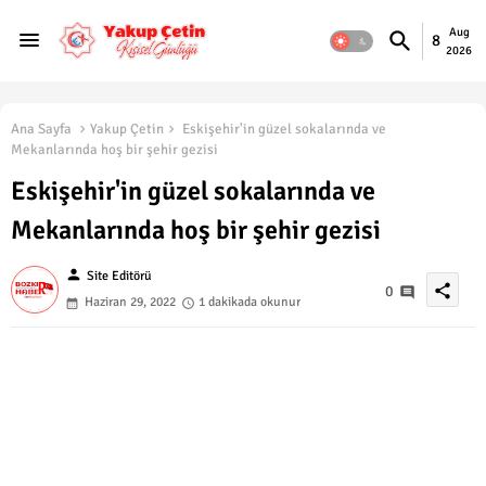
Aug
8
2026
Ana Sayfa
Yakup Çetin
Eskişehir'in güzel sokalarında ve
Mekanlarında hoş bir şehir gezisi
Eskişehir'in güzel sokalarında ve
Mekanlarında hoş bir şehir gezisi
person
Site Editörü
share
0
Haziran 29, 2022
1 dakikada okunur