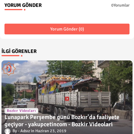
YORUM GÖNDER
0Yorumlar
Yorum Gönder (0)
İLGI GÖRENLER
Bozkır Videoları
Lunapark Perşembe günü Bozkır'da faaliyete
geçiyor - yakupcetincom - Bozkir Videolari
Adsız
Haziran 23, 2019