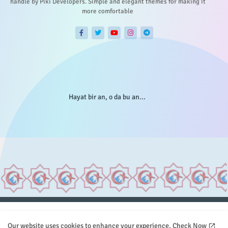
handle by Piki Developers. Simple and elegant themes for making it
more comfortable
Hayat bir an, o da bu an...
Anasayfa
Hakkımızda
Gizlilik Telif
İstatistikler
Our website uses cookies to enhance your experience.
Check Now