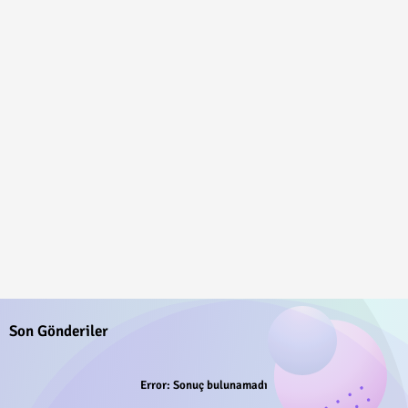
Son Gönderiler
Error:
Sonuç bulunamadı