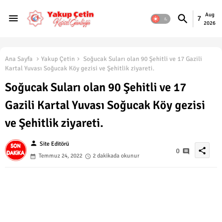
Aug
7
2026
Ana Sayfa
Yakup Çetin
Soğucak Suları olan 90 Şehitli ve 17 Gazili
Kartal Yuvası Soğucak Köy gezisi ve Şehitlik ziyareti.
Soğucak Suları olan 90 Şehitli ve 17
Gazili Kartal Yuvası Soğucak Köy gezisi
ve Şehitlik ziyareti.
person
Site Editörü
share
0
Temmuz 24, 2022
2 dakikada okunur