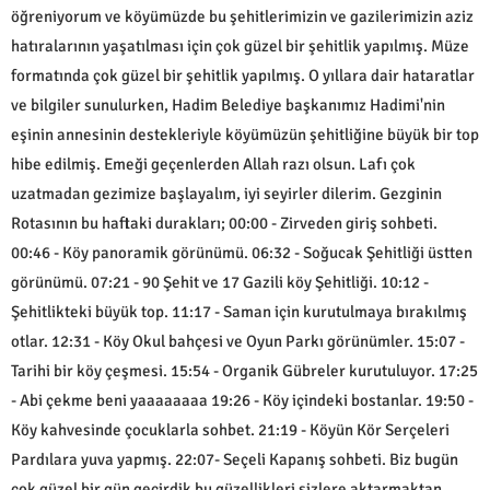
öğreniyorum ve köyümüzde bu şehitlerimizin ve gazilerimizin aziz
hatıralarının yaşatılması için çok güzel bir şehitlik yapılmış. Müze
formatında çok güzel bir şehitlik yapılmış. O yıllara dair hataratlar
ve bilgiler sunulurken, Hadim Belediye başkanımız Hadimi'nin
eşinin annesinin destekleriyle köyümüzün şehitliğine büyük bir top
hibe edilmiş. Emeği geçenlerden Allah razı olsun. Lafı çok
uzatmadan gezimize başlayalım, iyi seyirler dilerim. Gezginin
Rotasının bu haftaki durakları; 00:00 - Zirveden giriş sohbeti.
00:46 - Köy panoramik görünümü. 06:32 - Soğucak Şehitliği üstten
görünümü. 07:21 - 90 Şehit ve 17 Gazili köy Şehitliği. 10:12 -
Şehitlikteki büyük top. 11:17 - Saman için kurutulmaya bırakılmış
otlar. 12:31 - Köy Okul bahçesi ve Oyun Parkı görünümler. 15:07 -
Tarihi bir köy çeşmesi. 15:54 - Organik Gübreler kurutuluyor. 17:25
- Abi çekme beni yaaaaaaaa 19:26 - Köy içindeki bostanlar. 19:50 -
Köy kahvesinde çocuklarla sohbet. 21:19 - Köyün Kör Serçeleri
Pardılara yuva yapmış. 22:07- Seçeli Kapanış sohbeti. Biz bugün
çok güzel bir gün geçirdik bu güzellikleri sizlere aktarmaktan