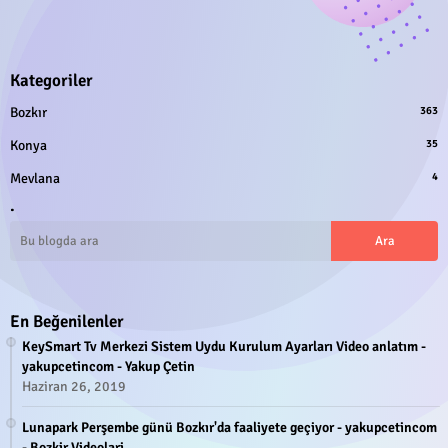
Kategoriler
Bozkır
363
Konya
35
Mevlana
4
.
En Beğenilenler
KeySmart Tv Merkezi Sistem Uydu Kurulum Ayarları Video anlatım -
yakupcetincom - Yakup Çetin
Haziran 26, 2019
Lunapark Perşembe günü Bozkır'da faaliyete geçiyor - yakupcetincom
- Bozkir Videolari