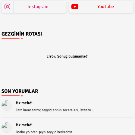
Instagram
Youtube
GEZGININ ROTASI
Error:
Sonuç bulunamadı
SON YORUMLAR
Hz mehdi
Fard karacaardıç seyyidlerinin secereleri, İstanbu...
Hz mehdi
Bozkır yolören şeyh seyyid bedreddin