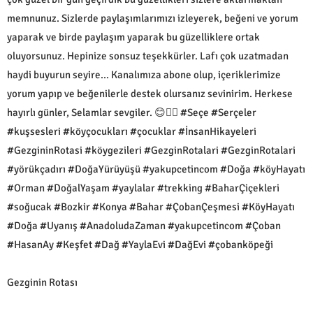
memnunuz. Sizlerde paylaşımlarımızı izleyerek, beğeni ve yorum
yaparak ve birde paylaşım yaparak bu güzelliklere ortak
oluyorsunuz. Hepinize sonsuz teşekkürler. Lafı çok uzatmadan
haydi buyurun seyire... Kanalımıza abone olup, içeriklerimize
yorum yapıp ve beğenilerle destek olursanız sevinirim. Herkese
hayırlı günler, Selamlar sevgiler. 😊🙋‍♂️ #Seçe #Serçeler
#kuşsesleri #köyçocukları #çocuklar #İnsanHikayeleri
#GezgininRotasi #köygezileri #GezginRotalari #GezginRotalari
#yörükçadırı #DoğaYürüyüşü #yakupcetincom #Doğa #köyHayatı
#Orman #DoğalYaşam #yaylalar #trekking #BaharÇiçekleri
#soğucak #Bozkir #Konya #Bahar #ÇobanÇeşmesi #KöyHayatı
#Doğa #Uyanış #AnadoludaZaman #yakupcetincom #Çoban
#HasanAy #Keşfet #Dağ #YaylaEvi #DağEvi #çobanköpeği
Gezginin Rotası