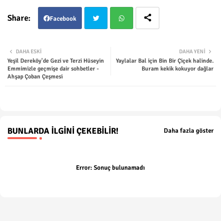
Facebook
Twit
Wha
DAHA ESKI
DAHA YENI
Yeşil Dereköy'de Gezi ve Terzi Hüseyin
Yaylalar Bal için Bin Bir Çiçek halinde.
ter
tsap
Emmimizle geçmişe dair sohbetler -
Buram kekik kokuyor dağlar
Ahşap Çoban Çeşmesi
p
BUNLARDA İLGINI ÇEKEBILIR!
Daha fazla göster
Error:
Sonuç bulunamadı