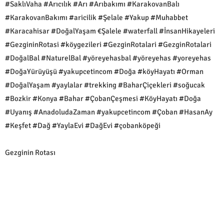
#SaklıVaha #Arıcılık #Arı #Arıbakımı #KarakovanBalı
#KarakovanBakımı #aricilik #Şelale #Yakup #Muhabbet
#Karacahisar #DoğalYaşam €Şalele #waterfall #İnsanHikayeleri
#GezgininRotasi #köygezileri #GezginRotalari #GezginRotalari
#DoğalBal #NaturelBal #yöreyehasbal #yöreyehas #yoreyehas
#DoğaYürüyüşü #yakupcetincom #Doğa #köyHayatı #Orman
#DoğalYaşam #yaylalar #trekking #BaharÇiçekleri #soğucak
#Bozkir #Konya #Bahar #ÇobanÇeşmesi #KöyHayatı #Doğa
#Uyanış #AnadoludaZaman #yakupcetincom #Çoban #HasanAy
#Keşfet #Dağ #YaylaEvi #DağEvi #çobanköpeği
Gezginin Rotası