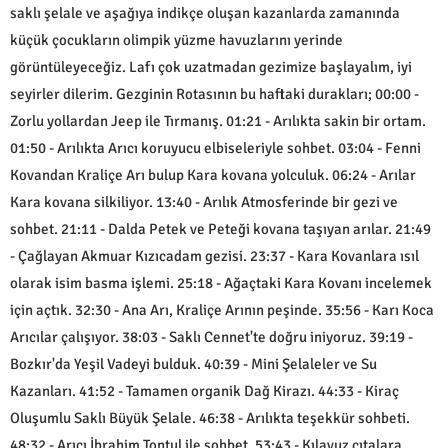
saklı şelale ve aşağıya indikçe oluşan kazanlarda zamanında
küçük çocukların olimpik yüzme havuzlarını yerinde
görüntüleyeceğiz. Lafı çok uzatmadan gezimize başlayalım, iyi
seyirler dilerim. Gezginin Rotasının bu haftaki durakları; 00:00 -
Zorlu yollardan Jeep ile Tırmanış. 01:21 - Arılıkta sakin bir ortam.
01:50 - Arılıkta Arıcı koruyucu elbiseleriyle sohbet. 03:04 - Fenni
Kovandan Kraliçe Arı bulup Kara kovana yolculuk. 06:24 - Arılar
Kara kovana silkiliyor. 13:40 - Arılık Atmosferinde bir gezi ve
sohbet. 21:11 - Dalda Petek ve Peteği kovana taşıyan arılar. 21:49
- Çağlayan Akmuar Kızıcadam gezisi. 23:37 - Kara Kovanlara ısıl
olarak isim basma işlemi. 25:18 - Ağaçtaki Kara Kovanı incelemek
için açtık. 32:30 - Ana Arı, Kraliçe Arının peşinde. 35:56 - Karı Koca
Arıcılar çalışıyor. 38:03 - Saklı Cennet'te doğru iniyoruz. 39:19 -
Bozkır'da Yeşil Vadeyi bulduk. 40:39 - Mini Şelaleler ve Su
Kazanları. 41:52 - Tamamen organik Dağ Kirazı. 44:33 - Kiraç
Oluşumlu Saklı Büyük Şelale. 46:38 - Arılıkta teşekkür sohbeti.
48:32 - Arıcı İbrahim Tontul ile sohbet. 53:43 - Kılavuz çıtalara