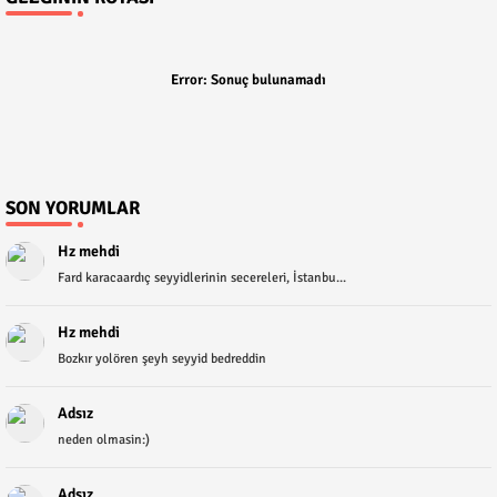
Error:
Sonuç bulunamadı
SON YORUMLAR
Hz mehdi
Fard karacaardıç seyyidlerinin secereleri, İstanbu...
Hz mehdi
Bozkır yolören şeyh seyyid bedreddin
Adsız
neden olmasin:)
Adsız