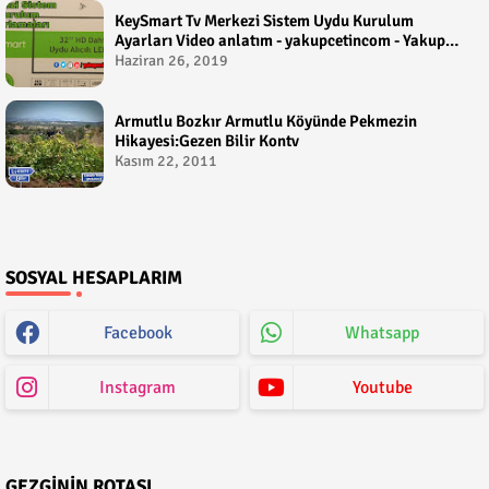
KeySmart Tv Merkezi Sistem Uydu Kurulum
Ayarları Video anlatım - yakupcetincom - Yakup
Çetin
Haziran 26, 2019
Armutlu Bozkır Armutlu Köyünde Pekmezin
Hikayesi:Gezen Bilir Kontv
Kasım 22, 2011
SOSYAL HESAPLARIM
Facebook
Whatsapp
Instagram
Youtube
GEZGININ ROTASI