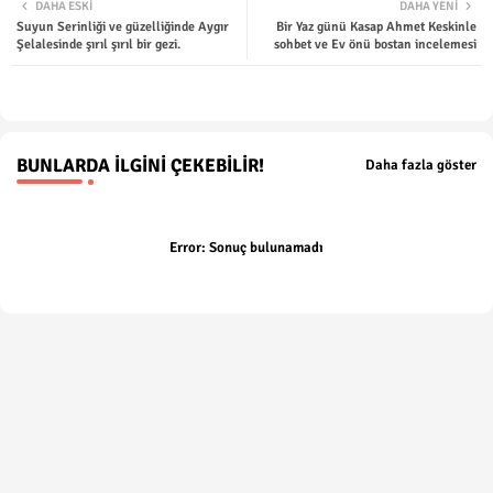
DAHA ESKI
DAHA YENI
Suyun Serinliği ve güzelliğinde Aygır
Bir Yaz günü Kasap Ahmet Keskinle
ter
tsap
Şelalesinde şırıl şırıl bir gezi.
sohbet ve Ev önü bostan incelemesi
p
BUNLARDA İLGINI ÇEKEBILIR!
Daha fazla göster
Error:
Sonuç bulunamadı