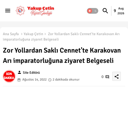
Aug
9
2026
Ana Sayfa
Yakup Çetin
Zor Yollardan Saklı Cennet'te Karakovan Arı
imparatorluğuna ziyaret Belgeseli
Zor Yollardan Saklı Cennet'te Karakovan
Arı imparatorluğuna ziyaret Belgeseli
person
Site Editörü
share
0
Ağustos 14, 2022
2 dakikada okunur