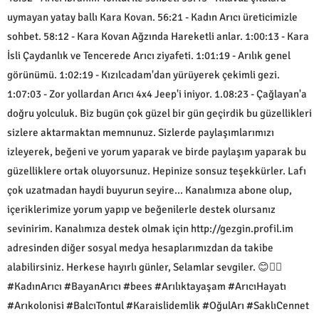
uymayan yatay ballı Kara Kovan. 56:21 - Kadın Arıcı üreticimizle
sohbet. 58:12 - Kara Kovan Ağzında Hareketli anlar. 1:00:13 - Kara
İsli Çaydanlık ve Tencerede Arıcı ziyafeti. 1:01:19 - Arılık genel
görünümü. 1:02:19 - Kızılcadam'dan yürüyerek çekimli gezi.
1:07:03 - Zor yollardan Arıcı 4x4 Jeep'i iniyor. 1.08:23 - Çağlayan'a
doğru yolculuk. Biz bugün çok güzel bir gün geçirdik bu güzellikleri
sizlere aktarmaktan memnunuz. Sizlerde paylaşımlarımızı
izleyerek, beğeni ve yorum yaparak ve birde paylaşım yaparak bu
güzelliklere ortak oluyorsunuz. Hepinize sonsuz teşekkürler. Lafı
çok uzatmadan haydi buyurun seyire... Kanalımıza abone olup,
içeriklerimize yorum yapıp ve beğenilerle destek olursanız
sevinirim. Kanalımıza destek olmak için http://gezgin.profil.im
adresinden diğer sosyal medya hesaplarımızdan da takibe
alabilirsiniz. Herkese hayırlı günler, Selamlar sevgiler. 😊🙋‍♂️
#KadınArıcı #BayanArıcı #bees #Arılıktayaşam #ArıcıHayatı
#Arıkolonisi #BalcıTontul #Karaislidemlik #OğulArı #SaklıCennet