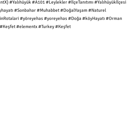
ntX) #Yalıhüyük #A101 #Leylekler #İlçeTanıtımı #Yalıhüyükİlçesi
yhayatı #Sonbahar #Muhabbet #DoğalYaşam #Naturel
ginRotalari #yöreyehas #yoreyehas #Doğa #köyHayatı #Orman
#Keşfet #elementx #Turkey #Keşfet