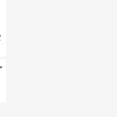
a
.
er