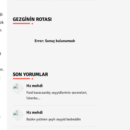
di
GEZGININ ROTASI
ok
n
Error:
Sonuç bulunamadı
i
er.
SON YORUMLAR
k
Hz mehdi
Fard karacaardıç seyyidlerinin secereleri,
İstanbu...
Hz mehdi
a
Bozkır yolören şeyh seyyid bedreddin