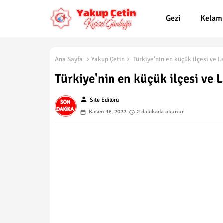
Gezi
Kelam
Ana Sayfa
Yakup Çetin
Türkiye'nin en küçük ilçesi ve L
Türkiye'nin en küçük ilçesi ve L
person
Site Editörü
Kasım 16, 2022
2 dakikada okunur