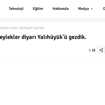
Teknoloji
Eğitim
Hakkımda
Medya
D
eylekler diyarı Yalıhüyük'ü gezdik.
eylekler diyarı Yalıhüyük'ü gezdik.
share
0