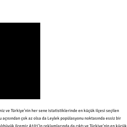
ve Türkiye'nin her sene istatistiklerinde en küçük ilçesi seçilen
su açısından çok az olsa da Leylek popülasyonu noktasında essiz bir
lıhüyük ilçemiz A101'in reklamlarında da çıktı ve Türkiye'nin en küçük