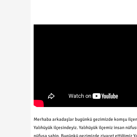
Merhaba arkadaşlar bugünkü gezimizde komşu ilçemiz 
Yalıhüyük ilçesindeyiz. Yalıhüyük ilçemiz insan nüfu
nüfusa sahip. Bugünkü gezimizde ziyaret ettiğimiz Ya