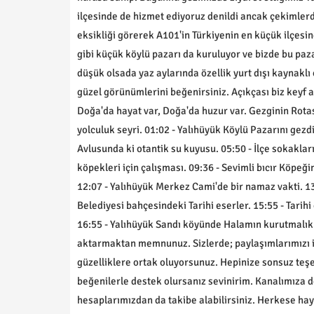
ilçesinde de hizmet ediyoruz denildi ancak çekimler
eksikliği görerek A101'in Türkiyenin en küçük ilçesi
gibi küçük köylü pazarı da kuruluyor ve bizde bu paz
düşük olsada yaz aylarında özellik yurt dışı kaynaklı
güzel görünümlerini beğenirsiniz. Açıkçası biz keyf a
Doğa'da hayat var, Doğa'da huzur var. Gezginin Rotas
yolculuk seyri. 01:02 - Yalıhüyük Köylü Pazarını gezd
Avlusunda ki otantik su kuyusu. 05:50 - İlçe sokaklar
köpekleri için çalışması. 09:36 - Sevimli bıcır Köpeğin
12:07 - Yalıhüyük Merkez Cami'de bir namaz vakti. 13:
Belediyesi bahçesindeki Tarihi eserler. 15:55 - Tarihi 
16:55 - Yalıhüyük Sandı köyünde Halamın kurutmalıklar
aktarmaktan memnunuz. Sizlerde; paylaşımlarımızı i
güzelliklere ortak oluyorsunuz. Hepinize sonsuz teş
beğenilerle destek olursanız sevinirim. Kanalımıza 
hesaplarımızdan da takibe alabilirsiniz. Herkese hayı