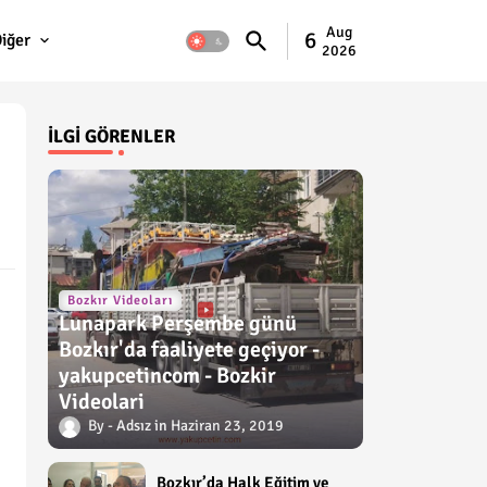
Aug
6
iğer
2026
İLGI GÖRENLER
Bozkır Videoları
Lunapark Perşembe günü
Bozkır'da faaliyete geçiyor -
yakupcetincom - Bozkir
Videolari
Adsız
Haziran 23, 2019
Bozkır’da Halk Eğitim ve