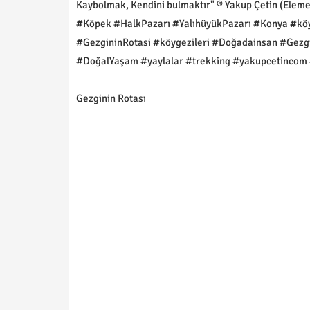
Kaybolmak, Kendini bulmaktır" ® Yakup Çetin (Eleme
#Köpek #HalkPazarı #YalıhüyükPazarı #Konya #kö
#GezgininRotasi #köygezileri #Doğadainsan #Gez
#DoğalYaşam #yaylalar #trekking #yakupcetincom 
Gezginin Rotası