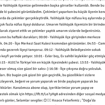
de Yalıhüyük ilçemize gelinmeden başka görseller kullanıldı. Bende bu
nde ki şubesini görüntüledim. Çekimleri yaparken bu küçük ilçenin ken
arda da çekimler gerçekleştirdik. Yalıhüyük ilçe nüfusu kış aylarında ç
 çok fazla nüfus ilçeyi doldurur. Umarım Yalıhüyük ilçemizin bir birinde
larak ziyaret ettik ve çekimler yaptık umarım sizlerde beğenirsiniz.
ının bu haftaki durakları; 00:00 - Yalıhüyük ilçe girişinden merkeze
ik. 04:20 - İlçe Merkezi Saat Kulesi kısmından görünümler. 04:53 - Cam
ında gezerek ilçeyi tanıyoruz. 09:12 - Yalıhüyük Belediyesinin sokak
 keyfi yerinde yatıyor. 10:01 - Evler boş, Ev sahibi leylekler göç etmişl
15 - A101'in Türkiye'nin en küçük ilçesindeki şubesi. 13:53 - Yalıhüyü
eser olmuş size güzel bir saksı :) 16:38 - İlçe çıkışına doğru yolculuk.
ı. Biz bugün çok güzel bir gün geçirdik, bu güzellikleri sizlere
zleyerek, beğeni ve yorum yaparak ve birde paylaşım yaparak bu
ekkürler. Kanalımıza abone olup, içeriklerimize yorum yapıp ve
destek olmak için https://ift.tt/Le7yHg8 adresinden diğer sosyal medy
rlı günler, Selamlar sevgiler.😊🙋‍♂️ Kısaca Felsefemiz ; "Doğa'da