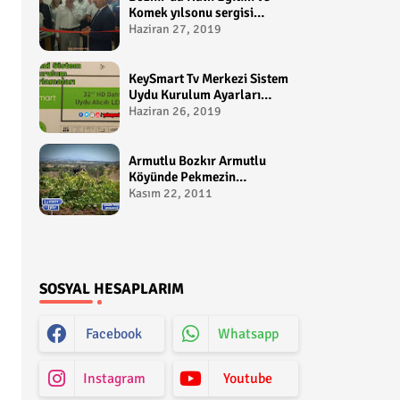
Komek yılsonu sergisi
gerçekleştirildi-
Haziran 27, 2019
yakupcetincom - Bozkir
Videolari
KeySmart Tv Merkezi Sistem
Uydu Kurulum Ayarları
Video anlatım -
Haziran 26, 2019
yakupcetincom - Yakup
Çetin
Armutlu Bozkır Armutlu
Köyünde Pekmezin
Hikayesi:Gezen Bilir Kontv
Kasım 22, 2011
SOSYAL HESAPLARIM
Facebook
Whatsapp
Instagram
Youtube