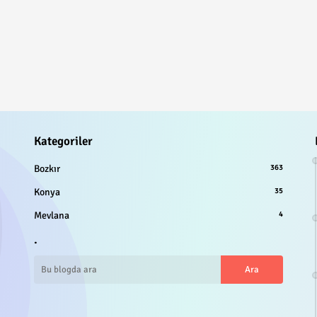
Kategoriler
Bozkır
363
Konya
35
Mevlana
4
.