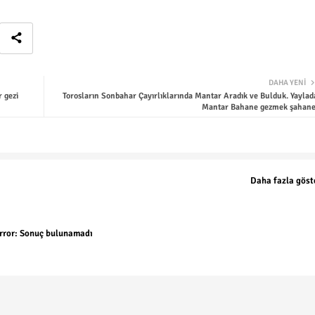
DAHA YENI
 gezi
Torosların Sonbahar Çayırlıklarında Mantar Aradık ve Bulduk. Yaylad
Mantar Bahane gezmek şahane
Daha fazla göst
rror:
Sonuç bulunamadı